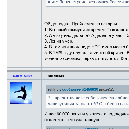
А что Ленин строил экономику России п
Ой да ладно. Пройдемся по истории
1. Военный коммунизм времен Гражданской
2. А что у нас дальше? А дальше у нас Н
3. Ленин умер.
4. В том или ином виде НЭП имел место б
5. В 1929 году случился мировой кризис.
модели экономики первых пятилеток. Кото
Dan B-Yallay
Re: Ленин
Yehkfy в
сообщении #1456930
писал(а):
Вы представляете себе каких способнос
манипуляция зарплатой? Особенно на ка
И все 60 000 наняты у каких-то подрядчи
оклад и от него уже танцуют.