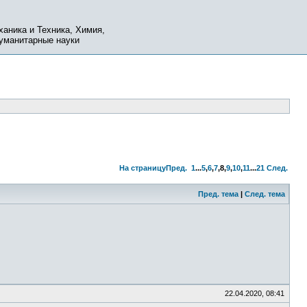
ханика и Техника, Химия,
Гуманитарные науки
На страницу
Пред.
1
...
5
,
6
,
7
,
8
,
9
,
10
,
11
...
21
След.
Пред. тема
|
След. тема
22.04.2020, 08:41