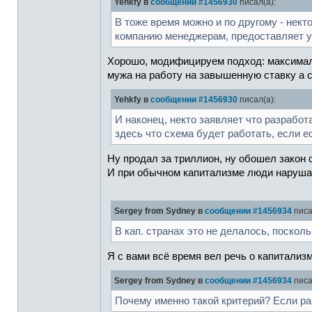
Yehkfy в
сообщении #1456930
писал(а):
В тоже время можно и по другому - нек
компанию менеджерам, предоставляет ус
Хорошо, модифицируем подход: максимальн
мужа на работу на завышенную ставку а 
Yehkfy в
сообщении #1456930
писал(а):
И наконец, некто заявляет что разработ
здесь что схема будет работать, если 
Ну продал за триллион, ну обошел закон
И при обычном капитализме люди нарушаю
Sergey from Sydney в
сообщении #1456934
писа
В кап. странах это не делалось, поско
Я с вами всё время вел речь о капитализм
Sergey from Sydney в
сообщении #1456934
писа
Почему именно такой критерий? Если р