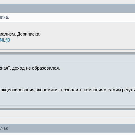
ика.
иализм. Дерипаска.
NLfj0
жная", доход не образовался.
нкционирования экономики - позволить компаниям самим регули
л(а):