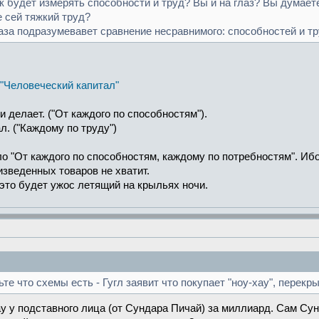
как будет измерять способности и труд? Вы и на глаз? Вы думае
 сей тяжкий труд?
раза подразумевавет сравнение несравнимого: способностей и тр
"Человеческий капитал"
 и делает. ("От каждого по способностям").
л. ("Каждому по труду")
о "От каждого по способностям, каждому по потребностям". Ибо
изведенных товаров не хватит.
это будет ужос летящий на крыльях ночи.
ньте что схемы есть - Гугл заявит что покупает "ноу-хау", перекр
ау у подставного лица (от Сундара Пичай) за миллиард. Сам Су