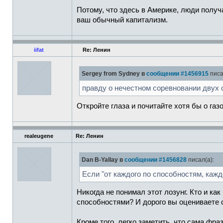
Потому, что здесь в Америке, люди пoлуч
ваш обычный капитализм.
iifat
Re: Ленин
Sergey from Sydney в
сообщении #1456915
писа
правду о нечестном соревновании двух 
Откройте глаза и почитайте хотя бы о газ
realeugene
Re: Ленин
Dan B-Yallay в
сообщении #1456828
писал(а):
Если "от каждого по способностям, кажд
Никогда не понимал этот лозунг. Кто и к
способностями? И дорого вы оцениваете 
Кроме того, легко заметить, что сама фр