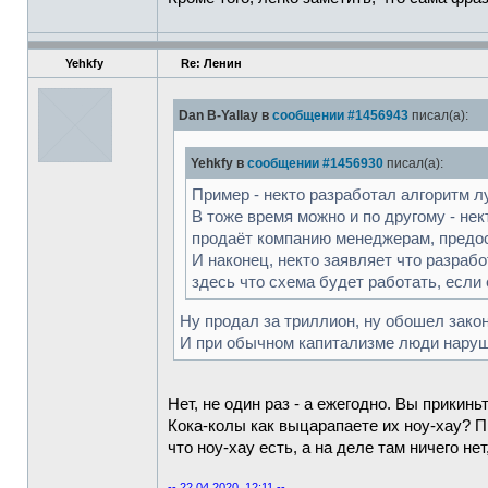
Yehkfy
Re: Ленин
Dan B-Yallay в
сообщении #1456943
писал(а):
Yehkfy в
сообщении #1456930
писал(а):
Пример - некто разработал алгоритм л
В тоже время можно и по другому - не
продаёт компанию менеджерам, предос
И наконец, некто заявляет что разрабо
здесь что схема будет работать, если
Ну продал за триллион, ну обошел зако
И при обычном капитализме люди наруш
Нет, не один раз - а ежегодно. Вы прикинь
Кока-колы как выцарапаете их ноу-хау? П
что ноу-хау есть, а на деле там ничего н
-- 22.04.2020, 12:11 --