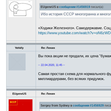
EUgeneUS в
сообщении #1456919
писал(а):
Ибо история СССР многогранна и многол
«Ходики Железного». Самодержавие. Соц
https://www.youtube.com/watch?v=oN6zWD
Yehkfy
Re: Ленин
Вы пока акции не продали, их цена "бума
-- 22.04.2020, 11:45 --
Самая простая схема для нормального фу
миллиардерами, без всяких придумок.
EUgeneUS
Re: Ленин
Sergey from Sydney в
сообщении #1456929
писа