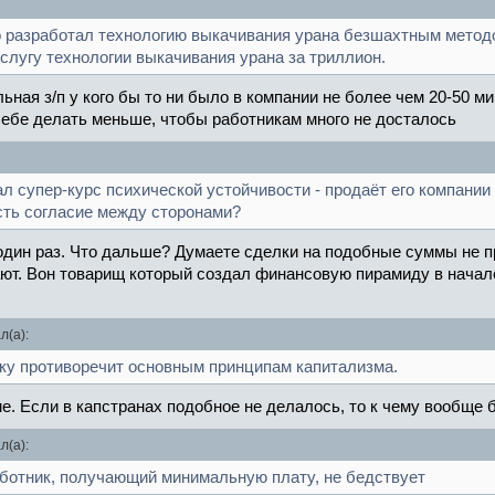
то разработал технологию выкачивания урана безшахтным метод
лугу технологии выкачивания урана за триллион.
ая з/п у кого бы то ни было в компании не более чем 20-50 м
себе делать меньше, чтобы работникам много не досталось
ал супер-курс психической устойчивости - продаёт его компании
есть согласие между сторонами?
 один раз. Что дальше? Думаете сделки на подобные суммы не 
т. Вон товарищ который создал финансовую пирамиду в начале
л(а):
льку противоречит основным принципам капитализма.
е. Если в капстранах подобное не делалось, то к чему вообще б
л(а):
аботник, получающий минимальную плату, не бедствует