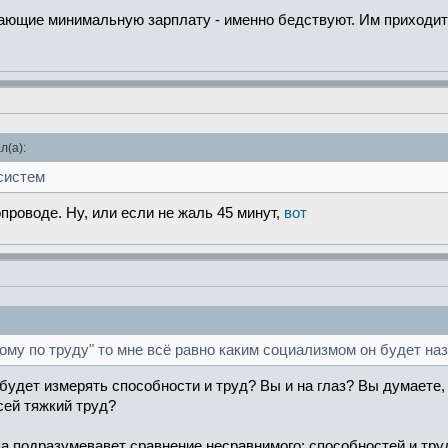
ающие минимальную зарплату - именно бедствуют. Им приходится
л(а):
систем
опроводе. Ну, или если не жаль 45 минут,
вот
ому по труду" то мне всё равно каким социализмом он будет на
ак будет измерять способности и труд? Вы и на глаз? Вы думает
сей тяжкий труд?
аза подразумевавет сравнение несравнимого: способностей и тру