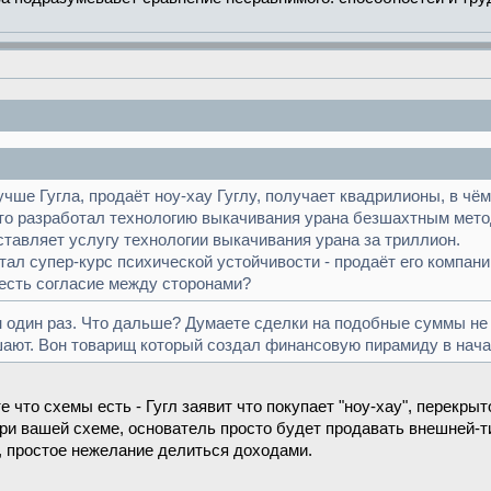
учше Гугла, продаёт ноу-хау Гуглу, получает квадрилионы, в чё
кто разработал технологию выкачивания урана безшахтным мето
тавляет услугу технологии выкачивания урана за триллион.
тал супер-курс психической устойчивости - продаёт его компани
 есть согласие между сторонами?
н один раз. Что дальше? Думаете сделки на подобные суммы не
ают. Вон товарищ который создал финансовую пирамиду в начал
те что схемы есть - Гугл заявит что покупает "ноу-хау", перекр
ри вашей схеме, основатель просто будет продавать внешней-ти
ет, простое нежелание делиться доходами.