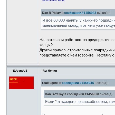
Dan B-Yallay в
сообщении #1456943
писал(а):
И все 60 000 наняты у каких-то подрядч
минимальный оклад и от него уже танцу
Напротив они работают на предприятие со
концы?
Другой пример, строительные подрядчики 
представляете о чём говорите. Нефтяную 
EUgeneUS
Re: Ленин
realeugene в
сообщении #1456945
писал(а):
Dan B-Yallay в сообщении #1456828
писал(а):
Если "от каждого по способностям, ка