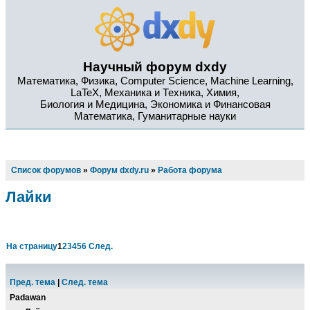
Научный форум dxdy
Математика, Физика, Computer Science, Machine Learning,
LaTeX, Механика и Техника, Химия,
Биология и Медицина, Экономика и Финансовая
Математика, Гуманитарные науки
Список форумов
»
Форум dxdy.ru
»
Работа форума
Лайки
На страницу
1
2
3
4
5
6
След.
Пред. тема
|
След. тема
Padawan