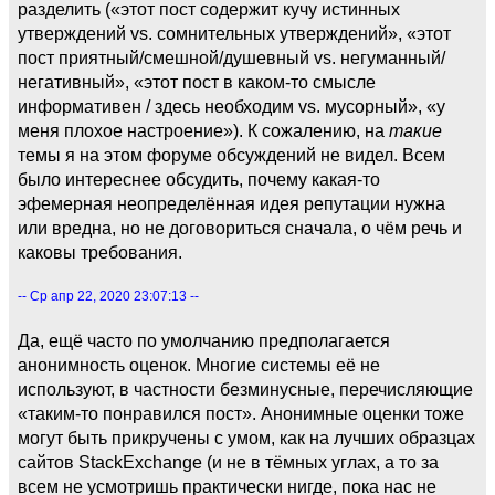
разделить («этот пост содержит кучу истинных
утверждений vs. сомнительных утверждений», «этот
пост приятный/смешной/душевный vs. негуманный/
негативный», «этот пост в каком-то смысле
информативен / здесь необходим vs. мусорный», «у
меня плохое настроение»). К сожалению, на
такие
темы я на этом форуме обсуждений не видел. Всем
было интереснее обсудить, почему какая-то
эфемерная неопределённая идея репутации нужна
или вредна, но не договориться сначала, о чём речь и
каковы требования.
-- Ср апр 22, 2020 23:07:13 --
Да, ещё часто по умолчанию предполагается
анонимность оценок. Многие системы её не
используют, в частности безминусные, перечисляющие
«таким-то понравился пост». Анонимные оценки тоже
могут быть прикручены с умом, как на лучших образцах
сайтов StackExchange (и не в тёмных углах, а то за
всем не усмотришь практически нигде, пока нас не