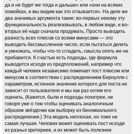
да и не будет же тогда и дальше» или «они на всяких
помойках, и мы видим как это отзывается». На деле же
два значимых аргумента такие: во-первых некому эту
функциональность реализовывать, в любом виде, и во-
вторых её надо сначала продумать. Просто выводить
разность всех плюсов со всеми минусами — это
выводить бессмысленное число, если пытаться делить
и умножать, чтобы что-то сгладить, смысла опять же не
прибавится. К счастью есть подходы, где формула
выводится исходя из предположений, например что
каждый человек независимо помечает пост плюсом или
минусом в соответствии с распределением Бернулли с
параметром, истинное значение которого для поста не
зависит от пользователя и мы как раз хотим его
оценить. (Кажется, были и подходы похитрее, не
говоря уже о том чтобы оценивать аналогичным
образом звёздочки как выборку из биномиального
распределения.) Эта модель неплохая, но тоже не
самая лучшая. Человек может оценивать пост исходя
из разных критериев, и их может быть полезнее