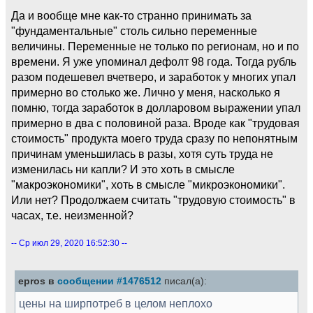
Да и вообще мне как-то странно принимать за
"фундаментальные" столь сильно переменные
величины. Переменные не только по регионам, но и по
времени. Я уже упоминал дефолт 98 года. Тогда рубль
разом подешевел вчетверо, и заработок у многих упал
примерно во столько же. Лично у меня, насколько я
помню, тогда заработок в долларовом выражении упал
примерно в два с половиной раза. Вроде как "трудовая
стоимость" продукта моего труда сразу по непонятным
причинам уменьшилась в разы, хотя суть труда не
изменилась ни капли? И это хоть в смысле
"макроэкономики", хоть в смысле "микроэкономики".
Или нет? Продолжаем считать "трудовую стоимость" в
часах, т.е. неизменной?
-- Ср июл 29, 2020 16:52:30 --
epros в
сообщении #1476512
писал(а):
цены на ширпотреб в целом неплохо