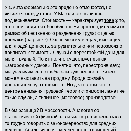
У Смита формально это вроде не отмечается, но
читается между строк. У Маркса это излишне
подчеркивается. Стоимость — характеризует
товар
: то,
что производится обособленными производителями (в
рамках общественного разделения труда) с целью
продажи (на рынке). Очень многим вещам, имеющим
для людей ценность, затруднительно или невозможно
приписать стоимость. Случай с перестройкой дачи для
меня трудный. Понятно, что существует рынок
«загородных домов». Понятно, что, перестроив дачу,
мы увеличим её потребительскую ценность. Затем
можем выставить на продажу. Вроде создаём
дополнительную стоимость. Но дело в том, что в
центре внимания трудовой теории стоимости лежат не
такие случаи, а типичное (массовое) производство.
В чём разница? В массовости. Аналогия со
статистической физикой: если частиц в системе мало,
то трудно говорить о закономерностях для средних
величин. Аналогично и с медленностью изменений