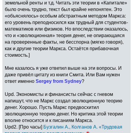
земельной ренты и т.д. Читать эти теории в «Капитале»
было очень трудно, текст был крайне непонятен. Это
«объяснялось» особым абстрактным методом Маркса:
его уровень преподносился как трудный для студентов-
математиков или физиков. Но впоследствии оказалось,
что и «эволюционная» теория денег, не опирающаяся
на проверенные факты, не бесспорна (мягко говоря),
как и другие теории Маркса. Остаётся прибавочная
стоимость.]
Мне казалось я уже ответил выше на эти вопросы. И
даже привёл цитату из книги Смита. Или Вам нужен
ответ именно
Sergey from Sydney
?
Upd. Экономисты и финансисты сейчас с гневом
напишут, что не Маркс создал эволюционную теорию
денег. Хорошо. Пусть Маркс предвосхитил
эволюционную теорию денег. Но критика этой теории
вполне относится и к писаниям Маркса.
Upd2. [Про часы]
Бузгалин А., Колганов А. «Трудовая