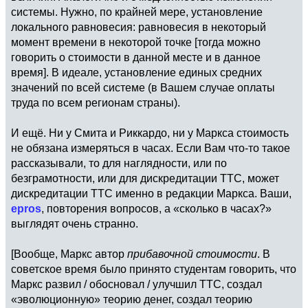
системы. Нужно, по крайней мере, установление
локального равновесия: равновесия в некоторый
момент времени в некоторой точке [тогда можно
говорить о стоимости в данной месте и в данное
время]. В идеале, установление единых средних
значений по всей системе (в Вашем случае оплаты
труда по всем регионам страны).
И ещё. Ни у Смита и Риккардо, ни у Маркса стоимость
не обязана измеряться в часах. Если Вам что-то такое
рассказывали, то для наглядности, или по
безграмотности, или для дискредитации ТТС, может
дискредитации ТТС именно в редакции Маркса. Ваши,
epros
, повторения вопросов, а «сколько в часах?»
выглядят очень странно.
[Вообще, Маркс автор
прибавочной стоимости
. В
советское время было принято студентам говорить, что
Маркс развил / обосновал / улучшил ТТС, создал
«эволюционную» теорию денег, создал теорию