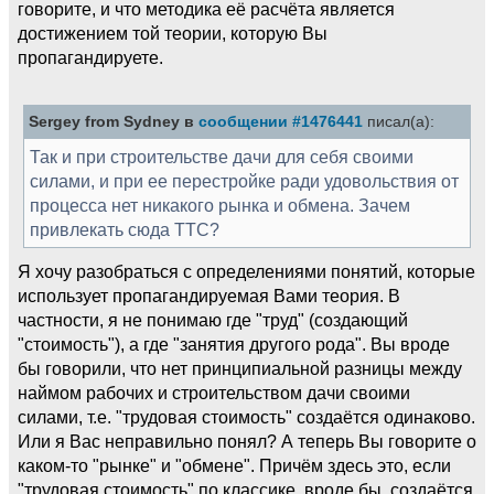
говорите, и что методика её расчёта является
достижением той теории, которую Вы
пропагандируете.
Sergey from Sydney в
сообщении #1476441
писал(а):
Так и при строительстве дачи для себя своими
силами, и при ее перестройке ради удовольствия от
процесса нет никакого рынка и обмена. Зачем
привлекать сюда ТТС?
Я хочу разобраться с определениями понятий, которые
использует пропагандируемая Вами теория. В
частности, я не понимаю где "труд" (создающий
"стоимость"), а где "занятия другого рода". Вы вроде
бы говорили, что нет принципиальной разницы между
наймом рабочих и строительством дачи своими
силами, т.е. "трудовая стоимость" создаётся одинаково.
Или я Вас неправильно понял? А теперь Вы говорите о
каком-то "рынке" и "обмене". Причём здесь это, если
"трудовая стоимость" по классике, вроде бы, создаётся