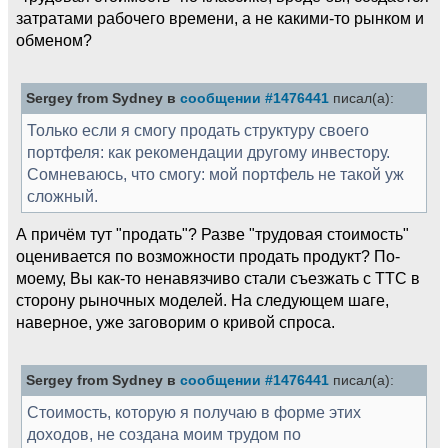
затратами рабочего времени, а не какими-то рынком и
обменом?
Sergey from Sydney в
сообщении #1476441
писал(а):
Только если я смогу продать структуру своего
портфеля: как рекомендации другому инвестору.
Сомневаюсь, что смогу: мой портфель не такой уж
сложный.
А причём тут "продать"? Разве "трудовая стоимость"
оценивается по возможности продать продукт? По-
моему, Вы как-то ненавязчиво стали съезжать с ТТС в
сторону рыночных моделей. На следующем шаге,
наверное, уже заговорим о кривой спроса.
Sergey from Sydney в
сообщении #1476441
писал(а):
Стоимость, которую я получаю в форме этих
доходов, не создана моим трудом по