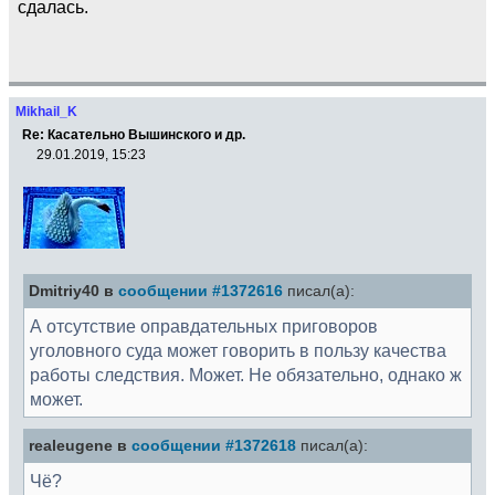
сдалась.
Mikhail_K
Re: Касательно Вышинского и др.
29.01.2019, 15:23
Dmitriy40 в
сообщении #1372616
писал(а):
А отсутствие оправдательных приговоров
уголовного суда может говорить в пользу качества
работы следствия. Может. Не обязательно, однако ж
может.
realeugene в
сообщении #1372618
писал(а):
Чё?