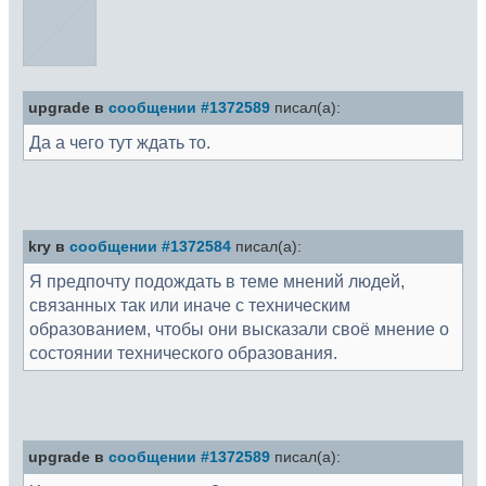
upgrade в
сообщении #1372589
писал(а):
Да а чего тут ждать то.
kry в
сообщении #1372584
писал(а):
Я предпочту подождать в теме мнений людей,
связанных так или иначе с техническим
образованием, чтобы они высказали своё мнение о
состоянии технического образования.
upgrade в
сообщении #1372589
писал(а):