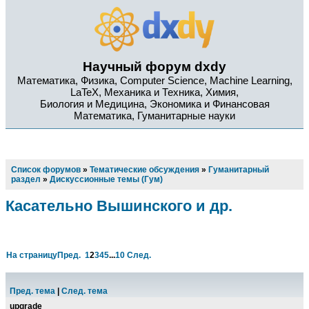
Научный форум dxdy
Математика, Физика, Computer Science, Machine Learning,
LaTeX, Механика и Техника, Химия,
Биология и Медицина, Экономика и Финансовая
Математика, Гуманитарные науки
Список форумов
»
Тематические обсуждения
»
Гуманитарный
раздел
»
Дискуссионные темы (Гум)
Касательно Вышинского и др.
На страницу
Пред.
1
2
3
4
5
...
10
След.
Пред. тема
|
След. тема
upgrade