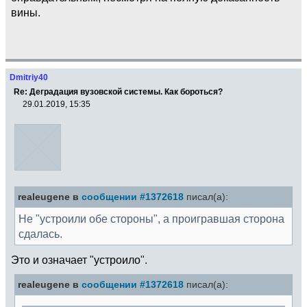
вины.
Dmitriy40
Re: Деградация вузовской системы. Как бороться?
29.01.2019, 15:35
realeugene в
сообщении #1372618
писал(а):
Не "устроили обе стороны", а проигравшая сторона
сдалась.
Это и означает "устроило".
realeugene в
сообщении #1372618
писал(а):