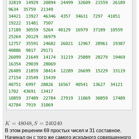
32819 14929 20894 24499 32609 21559 26189
9634 35759 21349
34421 13927 46346 4357 34631 7297 41051
19222 31481 7507
17189 30559 5264 40129 16979 37189 10559
25264 20129 36979
12757 35591 24682 26021 12967 28961 19387
40886 9817 29171
26099 21649 14174 31219 25889 28279 19469
16354 29039 28069
26489 21859 38414 12289 26699 15229 33119
27154 23549 15439
40751 6997 28826 16567 40541 13627 34121
1702 43691 13417
10859 37489 22784 27919 11069 30859 17489
42784 7919 31069
,
В этом решении 69 простых чисел и 31 составное.
Начинал он с того же самого исходного совершенного