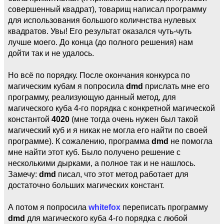
совершенный квадрат), товарищ написал программу
для использования большого количнства нулевых
квадратов. Увы! Его результат оказался чуть-чуть
лучше моего. До конца (до полного решения) нам
дойти так и не удалось.
Но всё по порядку. После окончания конкурса по
магическим кубам я попросила
dmd
прислать мне его
программу, реализующую данный метод, для
магического куба 4-го порядка с конкретной магической
константой
4020
(мне тогда очень нужен был такой
магический куб и я никак не могла его найти по своей
программе). К сожалению, программа
dmd
не помогла
мне найти этот куб. Было получено решение с
несколькими дырками, а полное так и не нашлось.
Замечу:
dmd
писал, что этот метод работает для
достаточно больших магических констант.
А потом я попросила
whitefox
переписать программу
dmd
для магического куба 4-го порядка с любой