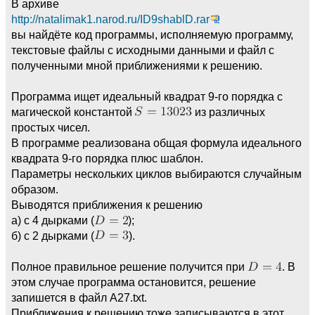
В архиве
http://natalimak1.narod.ru/ID9shablD.rar
вы найдёте код программы, исполняемую программу,
текстовые файлы с исходными данными и файл с
полученными мной приближениями к решению.
Программа ищет идеальный квадрат 9-го порядка с
магической константой
из различных
простых чисел.
В программе реализована общая формула идеального
квадрата 9-го порядка плюс шаблон.
Параметры нескольких циклов выбираются случайным
образом.
Выводятся приближения к решению
а) с 4 дырками (
);
б) c 2 дырками (
).
Полное правильное решение получится при
. В
этом случае программа остановится, решение
запишется в файл A27.txt.
Приближения к решению тоже записываются в этот