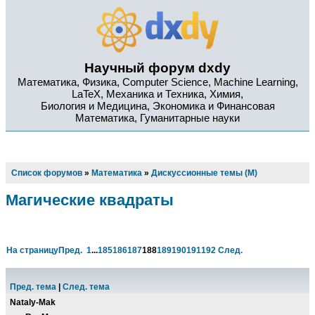
Научный форум dxdy
Математика, Физика, Computer Science, Machine Learning,
LaTeX, Механика и Техника, Химия,
Биология и Медицина, Экономика и Финансовая
Математика, Гуманитарные науки
Список форумов
»
Математика
»
Дискуссионные темы (М)
Магические квадраты
На страницу
Пред.
1
...
185
186
187
188
189
190
191
192
След.
Пред. тема
|
След. тема
Nataly-Mak