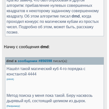
алгоритм: прибавление нулевых совершенных
квадратов к некоторому заданному совершенному
квадрату. Об этом алгоритме писал
dmd
, когда
проходил конкурс по магическим кубам из простых
чисел. Подробно об этом, может быть, расскажу
позже.
Начну с сообщения
dmd
:
dmd в
сообщении #856598
писал(а):
Нашёл такой магический куб 4-го порядка с
константой 4444
(4444)
Метод поиска у меня пока такой. Беру насквозь
дырявый куб, состоящий целиком из дырок.
(Например)