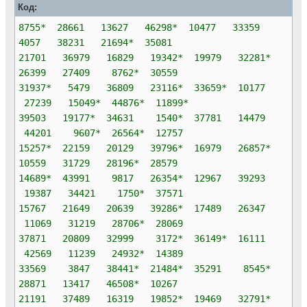
Код:
8755* 28661 13627 46298* 10477 33359
4057 38231 21694* 35081
21701 36979 16829 19342* 19979 32281*
26399 27409 8762* 30559
31937* 5479 36809 23116* 33659* 10177
27239 15049* 44876* 11899*
39503 19177* 34631 1540* 37781 14479
44201 9607* 26564* 12757
15257* 22159 20129 39796* 16979 26857*
10559 31729 28196* 28579
14689* 43991 9817 26354* 12967 39293
19387 34421 1750* 37571
15767 21649 20639 39286* 17489 26347
11069 31219 28706* 28069
37871 20809 32999 3172* 36149* 16111
42569 11239 24932* 14389
33569 3847 38441* 21484* 35291 8545*
28871 13417 46508* 10267
21191 37489 16319 19852* 19469 32791*