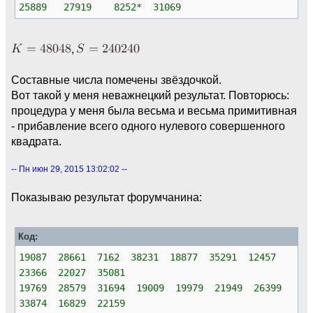
25889 27919 8252* 31069
,
Составные числа помечены звёздочкой.
Вот такой у меня неважнецкий результат. Повторюсь:
процедура у меня была весьма и весьма примитивная
- прибавление всего одного нулевого совершенного
квадрата.
-- Пн июн 29, 2015 13:02:02 --
Показываю результат форумчанина:
Код:
19087 28661 7162 38231 18877 35291 12457
23366 22027 35081
19769 28579 31694 19009 19979 21949 26399
33874 16829 22159