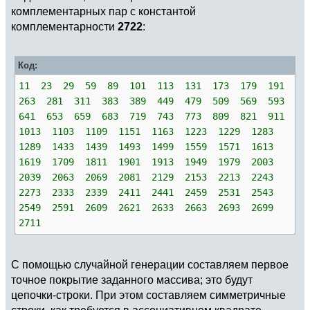
комплементарных пар с константой
комплементарности
2722
:
Код:
11 23 29 59 89 101 113 131 173 179 191
263 281 311 383 389 449 479 509 569 593
641 653 659 683 719 743 773 809 821 911
1013 1103 1109 1151 1163 1223 1229 1283
1289 1433 1439 1493 1499 1559 1571 1613
1619 1709 1811 1901 1913 1949 1979 2003
2039 2063 2069 2081 2129 2153 2213 2243
2273 2333 2339 2411 2441 2459 2531 2543
2549 2591 2609 2621 2633 2663 2693 2699
2711
С помощью случайной генерации составляем первое
точное покрытие заданного массива; это будут
цепочки-строки. При этом составляем симметричные
строки, как требуется в ассоциативном квадрате.