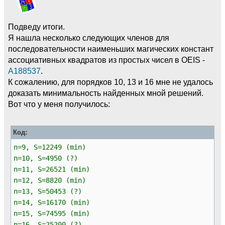
Подведу итоги.
Я нашла несколько следующих членов для
последовательности наименьших магических констант
ассоциативных квадратов из простых чисел в OEIS -
A188537
.
К сожалению, для порядков 10, 13 и 16 мне не удалось
доказать минимальность найденных мной решений.
Вот что у меня получилось:
Код:
n=9, S=12249 (min)
n=10, S=4950 (?)
n=11, S=26521 (min)
n=12, S=8820 (min)
n=13, S=50453 (?)
n=14, S=16170 (min)
n=15, S=74595 (min)
n=16, S=25200 (?)