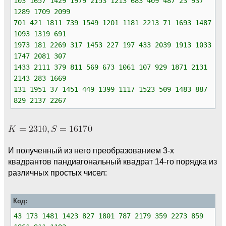
103 1657 1429 1979 2153 1213 683 409 487 23 937
1289 1709 2099
701 421 1811 739 1549 1201 1181 2213 71 1693 1487
1093 1319 691
1973 181 2269 317 1453 227 197 433 2039 1913 1033
1747 2081 307
1433 2111 379 811 569 673 1061 107 929 1871 2131
2143 283 1669
131 1951 37 1451 449 1399 1117 1523 509 1483 887
829 2137 2267
И полученный из него преобразованием 3-х
квадрантов пандиагональный квадрат 14-го порядка из
различных простых чисел:
Код:
43 173 1481 1423 827 1801 787 2179 359 2273 859