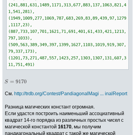
(241,881,631,1489,1171,313,677,883,137,1063,821,4
1,541,281),
(1949,1009,277,1069,787,683,269,83,89,439,97,1279
,1117,23),
(887,733,107,701,1621,71,691,401,61,433,421,1213,
797,1033),
(509,563,389,349,397,1399,1627,1103,1019,919,307,
79,337,173),
(1201,73,271,487,557,1423,257,1303,1307,131,607,3
11,751,491)
См.
http://trdb.org/Contest/PandiagonalMagi ... inalReport
Разница магических констант огромная.
Если удастся построить наименьший ассоциативный
квадрат 14-го порядка из различных простых чисел с
магической константой
16170
, мы получим
пандиагональный квадрат с такой же магической