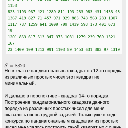
1153
823 1193 967 421 1289 811 193 233 983 431 1433 43
1367 419 827 71 457 971 929 883 743 563 283 1307
1117 787 1259 641 1009 709 1439 593 173 401 673
19
1201 863 617 613 347 373 1031 1279 239 769 1321
167
23 1409 109 1213 991 1103 89 1453 631 383 97 1319
Но в классе пандиагональных квадратов 12-го порядка
из различных простых чисел этот квадрат не
минимальный.
И дальше в перспективе - квадрат 14-го порядка.
Построение пандиагонального квадрата данного
порядка из различных простых чисел для меня
оказалось очень трудной задачей. Только уже в ходе
конкурса по пандиагональным квадратам из простых
чисел мне удалось построить такой квадрат, но с очень