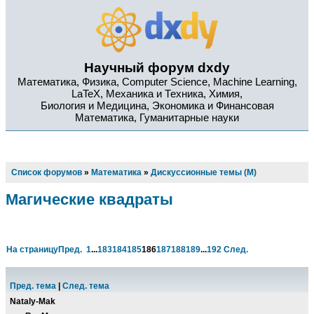
Научный форум dxdy
Математика, Физика, Computer Science, Machine Learning,
LaTeX, Механика и Техника, Химия,
Биология и Медицина, Экономика и Финансовая
Математика, Гуманитарные науки
Список форумов
»
Математика
»
Дискуссионные темы (М)
Магические квадраты
На страницу
Пред.
1
...
183
184
185
186
187
188
189
...
192
След.
Пред. тема
|
След. тема
Nataly-Mak