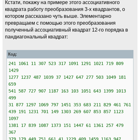
Кстати, покажу на примере этого ассоциативного
квадрата работу преобразования 3-х квадрантов, о
котором рассказано чуть выше. Элементарно
превращаем с помощью этого преобразования
полученный ассоциативный квадрат 12-го порядка в
пандиагональный квадрат:
Код:
241 1061 11 307 523 317 1091 1291 1021 719 809
1429
1277 1237 487 1039 37 1427 647 277 503 1049 181
659
541 587 727 907 1187 163 103 1051 643 1399 1013
499
31 877 1297 1069 797 1451 353 683 211 829 461 761
439 191 1231 701 149 1303 269 607 853 857 1123
1097
1381 17 839 1087 1373 151 1447 61 1361 257 479
367
379 179 449 751 661 41 1229 409 1459 1163 947