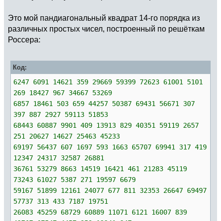
Это мой пандиагональный квадрат 14-го порядка из
различных простых чисел, построенный по решёткам
Россера:
Код:
6247 6091 14621 359 29669 59399 72623 61001 5101
269 18427 967 34667 53269
6857 18461 503 659 44257 50387 69431 56671 307
397 887 2927 59113 51853
68443 60887 9901 409 13913 829 40351 59119 2657
251 20627 14627 25463 45233
69197 56437 607 1697 593 1663 65707 69941 317 419
12347 24317 32587 26881
36761 53279 8663 14519 16421 461 21283 45119
73243 61027 5387 271 19597 6679
59167 51899 12161 24077 677 811 32353 26647 69497
57737 313 433 7187 19751
26083 45259 68729 60889 11071 6121 16007 839