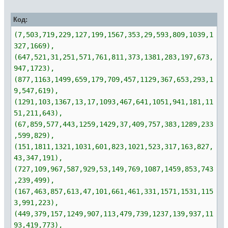
Код:
(7,503,719,229,127,199,1567,353,29,593,809,1039,1
327,1669),
(647,521,31,251,571,761,811,373,1381,283,197,673,
947,1723),
(877,1163,1499,659,179,709,457,1129,367,653,293,1
9,547,619),
(1291,103,1367,13,17,1093,467,641,1051,941,181,11
51,211,643),
(67,859,577,443,1259,1429,37,409,757,383,1289,233
,599,829),
(151,1811,1321,1031,601,823,1021,523,317,163,827,
43,347,191),
(727,109,967,587,929,53,149,769,1087,1459,853,743
,239,499),
(167,463,857,613,47,101,661,461,331,1571,1531,115
3,991,223),
(449,379,157,1249,907,113,479,739,1237,139,937,11
93,419,773),