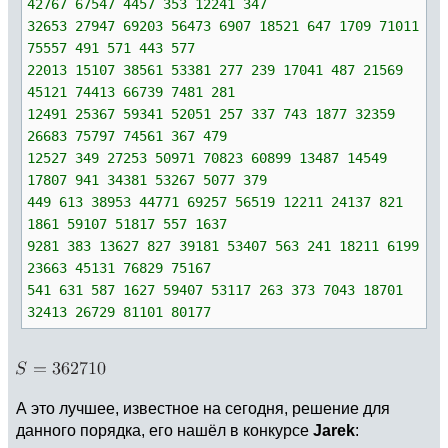
42767 67547 4457 353 12241 347
32653 27947 69203 56473 6907 18521 647 1709 71011
75557 491 571 443 577
22013 15107 38561 53381 277 239 17041 487 21569
45121 74413 66739 7481 281
12491 25367 59341 52051 257 337 743 1877 32359
26683 75797 74561 367 479
12527 349 27253 50971 70823 60899 13487 14549
17807 941 34381 53267 5077 379
449 613 38953 44771 69257 56519 12211 24137 821
1861 59107 51817 557 1637
9281 383 13627 827 39181 53407 563 241 18211 6199
23663 45131 76829 75167
541 631 587 1627 59407 53117 263 373 7043 18701
32413 26729 81101 80177
А это лучшее, известное на сегодня, решение для
данного порядка, его нашёл в конкурсе
Jarek
: