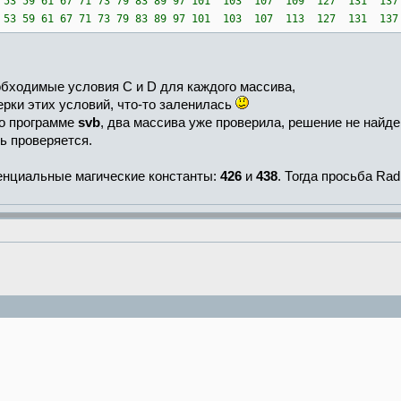
 47 53 59 61 67 71 73 79 83 89 97 101 103 107 109 127 131 1
 47 53 59 61 67 71 73 79 83 89 97 101 103 107 113 127 131 1
бходимые условия C и D для каждого массива,
ерки этих условий, что-то заленилась
по программе
svb
, два массива уже проверила, решение не найде
нь проверяется.
енциальные магические константы:
426
и
438
. Тогда просьба Ra