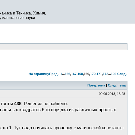
ханика и Техника, Химия,
Гуманитарные науки
На страницу
Пред.
1
...
166
,
167
,
168
,
169
,
170
,
171
,
172
...
192
След.
Пред. тема
|
След. тема
09.06.2013, 13:28
нстанты
438
. Решение не найдено.
нальных квадратов 6-го порядка из различных простых
ло 1. Тут надо начинать проверку с магической константы