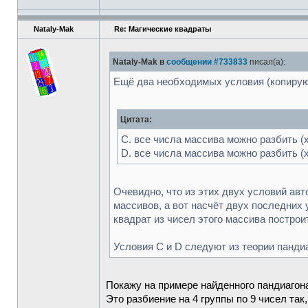
Nataly-Mak
Re: Магические квадраты
Nataly-Mak в
сообщении #733833
писал(а):
Ещё два необходимых условия (копирую 
Цитата:
С. все числа массива можно разбить (х
D. все числа массива можно разбить (х
Очевидно, что из этих двух условий ав
массивов, а вот насчёт двух последних 
квадрат из чисел этого массива построи
Условия C и D следуют из теории панди
Покажу на примере найденного пандиагона
Это разбиение на 4 группы по 9 чисел так,