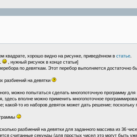
ом квадрате, хорошо видно на рисунке, приведённом в
статье
.
11
, нужный рисунок в конце статьи]
перебора по девяткам. Этот перебор выполняется достаточно бы
их разбиений на девятки
много, можно попытаться сделать многопоточную программу для
ся, здесь вполне можно применить многопоточное программирова
е; какой-то из наборов девяток может дать решение; поскольку
ограммы
есколько разбиений на девятки для заданного массива из 36 чи
ется считанные секунды (для простых чисел это могут быть уже