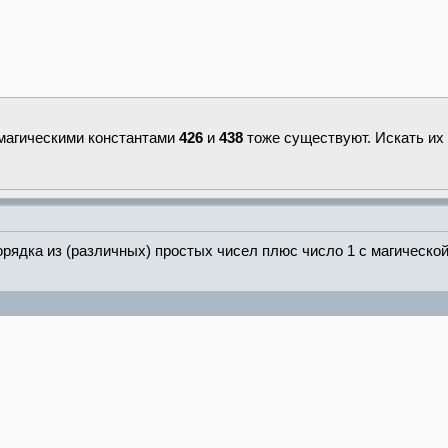
 магическими константами
426
и
438
тоже существуют. Искать их 
орядка из (различных) простых чисел плюс число 1 с магическо