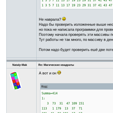
1 3 5 7 11 13 17 19 23 29 31 37 41 43
1 3 5 7 11 13 17 19 23 29 31 37 41 43
Не наврала?
Надо бы проверить изложенные выше нео
но пока не написала программки для пров
Поэтому начала проверять эти массивы 
Тут работы не так много, по массиву в де
Потом надо будет проверить ешё две пот
Nataly-Mak
Re: Магические квадраты
А вот и он
Код:
Summa=414
1:
3 73 31 47 109 151
113 1 179 13 37 71