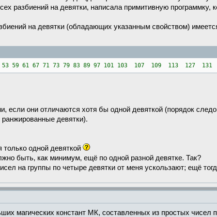
всех разбиений на девятки, написала примитивную программку, 
азбиений на девятки (обладающих указанным свойством) имеетс
 47 53 59 61 67 71 73 79 83 89 97 101 103 107 109 113 127 1
, если они отличаются хотя бы одной девяткой (порядок следов
 ранжированные девятки).
я только одной девяткой
лжно быть, как минимум, ещё по одной разной девятке. Так?
исел на группы по четыре девятки от меня ускользают; ещё тог
ших магических констант МК, составленных из простых чисел п