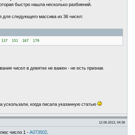
которая быстро нашла несколько разбиений.
я для следующего массива из 36 чисел:
31 137 151 167 179
ания чисел в девятке не важен - не есть признак
да ускользали, когда писала указанную статью
12.06.2013, 04:36
люс число 1 -
A073502
.