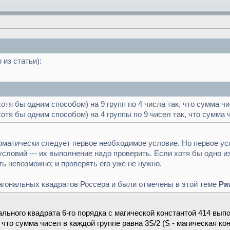
из статьи):
отя бы одним способом) на 9 групп по 4 числа так, что сумма чи
отя бы одним способом) на 4 группы по 9 чисел так, что сумма ч
томатически следует первое необходимое условие. Но первое у
условий --- их выполнение надо проверить. Если хотя бы одно и
ть невозможно; и проверять его уже не нужно.
агональных квадратов Россера и были отмечены в этой теме
Pa
льного квадрата 6-го порядка с магической константой 414 вып
 что сумма чисел в каждой группе равна 3S/2 (S - магическая ко