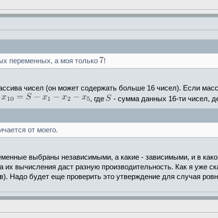
х переменных, а моя только
!
массива чисел (он может содержать больше 16 чисел). Если масс
м
, где
- сумма данных 16-ти чисел, д
чается от моего.
ременные выбраны независимыми, а какие - зависимыми, и в как
 их вычисления даст разную производительность. Как я уже ск
). Надо будет еще проверить это утверждение для случая ровно