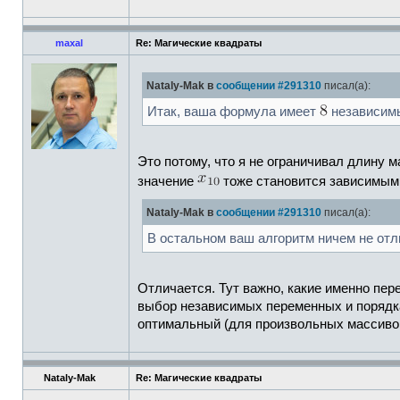
maxal
Re: Магические квадраты
Nataly-Mak в
сообщении #291310
писал(а):
Итак, ваша формула имеет
независимы
Это потому, что я не ограничивал длину 
значение
тоже становится зависимы
Nataly-Mak в
сообщении #291310
писал(а):
В остальном ваш алгоритм ничем не отли
Отличается. Тут важно, какие именно пе
выбор независимых переменных и порядка
оптимальный (для произвольных массивов
Nataly-Mak
Re: Магические квадраты