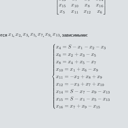
ются
,
,
,
,
,
,
, зависимыми: