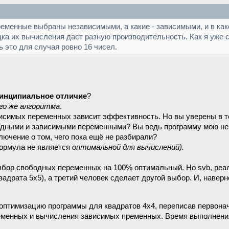
ременные выбраны независимыми, а какие - зависимыми, и в ка
а их вычисления даст разную производительность. Как я уже с
 это для случая ровно 16 чисел.
инципиальное отличие
?
го же алгоритма
.
висимых переменных зависит эффективность. Но вы уверены в т
ными и зависимыми переменными? Вы ведь программу мою не см
ючение о том, чего пока ещё не разбирали?
формула не является
оптимальной для вычислений).
выбор свободных переменных на 100% оптимальный. Но svb, реа
драта 5х5), а третий человек сделает другой выбор. И, навер
у оптимизацию программы для квадратов 4х4, переписав первона
ременных и вычисления зависимых пременных. Время выполнен