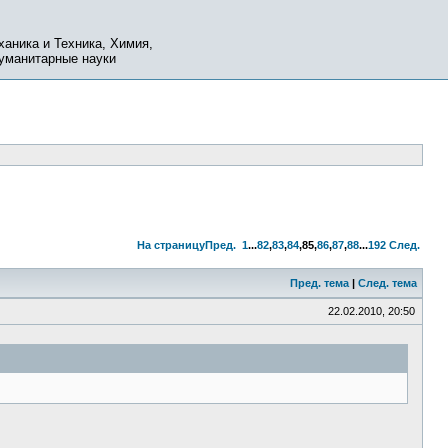
ханика и Техника, Химия,
Гуманитарные науки
На страницу
Пред.
1
...
82
,
83
,
84
,
85
,
86
,
87
,
88
...
192
След.
Пред. тема
|
След. тема
22.02.2010, 20:50