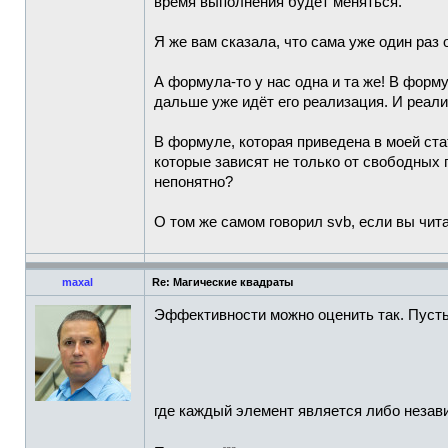
время выполнения будет меняться.
Я же вам сказала, что сама уже один раз
А формула-то у нас одна и та же! В форм
дальше уже идёт его реализация. И реали
В формуле, которая приведена в моей ст
которые зависят не только от свободных 
непонятно?
О том же самом говорил svb, если вы чит
maxal
Re: Магические квадраты
Эффективности можно оценить так. Пуст
где каждый элемент является либо неза