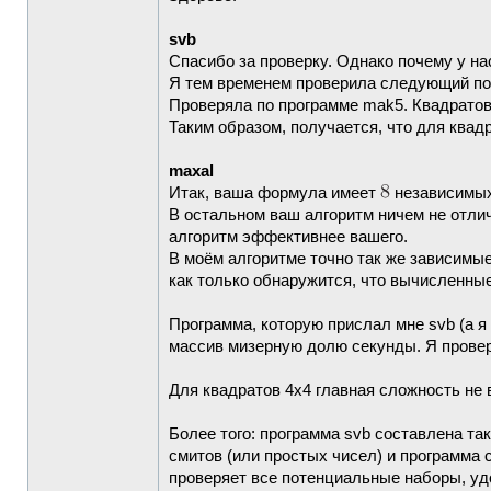
svb
Спасибо за проверку. Однако почему у н
Я тем временем проверила следующий поте
Проверяла по программе mak5. Квадратов
Таким образом, получается, что для квад
maxal
Итак, ваша формула имеет
независимых
В остальном ваш алгоритм ничем не отлич
алгоритм эффективнее вашего.
В моём алгоритме точно так же зависимы
как только обнаружится, что вычисленны
Программа, которую прислал мне svb (а я
массив мизерную долю секунды. Я проверя
Для квадратов 4х4 главная сложность не 
Более того: программа svb составлена та
смитов (или простых чисел) и программа 
проверяет все потенциальные наборы, уд