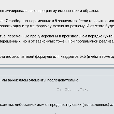
 оптимизировала свою программу именно таким образом.
уле 7 свободных переменных и 9 зависимых (если говорить о ма
зовать одну и ту же формулу можно по-разному. И от этого буде
атье, переменные пронумерованы в произвольном порядке (учтё
переменных, но и от зависимых тоже). При программной реализ
али его анализ моей формулы для квадратов 5х5 (в чём я тоже 
ь мы вычисляем элементы последовательно:
висимым, либо зависимым от предшествующих (вычисленных) э