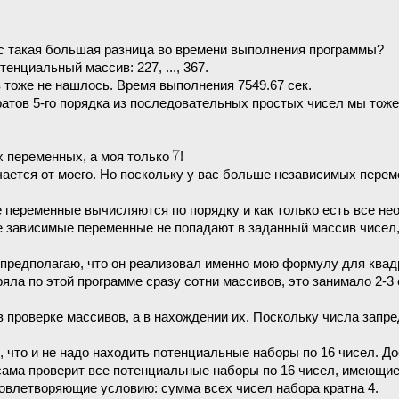
ас такая большая разница во времени выполнения программы?
нциальный массив: 227, ..., 367.
 тоже не нашлось. Время выполнения 7549.67 сек.
ратов 5-го порядка из последовательных простых чисел мы тож
 переменных, а моя только
!
ается от моего. Но поскольку у вас больше независимых переме
е переменные вычисляются по порядку и как только есть все 
е зависимые переменные не попадают в заданный массив чисел,
 предполагаю, что он реализовал именно мою формулу для квадра
ла по этой программе сразу сотни массивов, это занимало 2-3 
в проверке массивов, а в нахождении их. Поскольку числа запр
к, что и не надо находить потенциальные наборы по 16 чисел. 
сама проверит все потенциальные наборы по 16 чисел, имеющие
овлетворяющие условию: сумма всех чисел набора кратна 4.