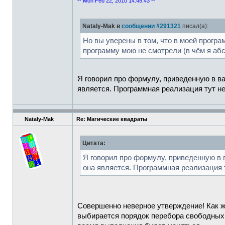
-- Mon Feb 22, 2010 14:45:43 --
Nataly-Mak в
сообщении #291321
писал(а):
Но вы уверены в том, что в моей прог
программу мою не смотрели (в чём я аб
Я говорил про формулу, приведенную в ва
является. Программная реализация тут н
Nataly-Mak
Re: Магические квадраты
Цитата:
Я говорил про формулу, приведенную в в
она является. Программная реализация 
Совершенно неверное утверждение! Как ж
выбирается порядок перебора свободных 