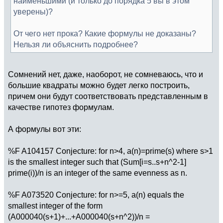
наименьшими (и только до порядка 5 вы в этом
уверены)?
От чего нет прока? Какие формулы не доказаны?
Нельзя ли объяснить подробнее?
Сомнений нет, даже, наоборот, не сомневаюсь, что и
большие квадраты можно будет легко построить,
причем они будут соответствовать представленным в
качестве гипотез формулам.
А формулы вот эти:
%F A104157 Conjecture: for n>4, a(n)=prime(s) where s>1
is the smallest integer such that (Sum[i=s..s+n^2-1]
prime(i))/n is an integer of the same evenness as n.
%F A073520 Conjecture: for n>=5, a(n) equals the
smallest integer of the form
(A000040(s+1)+...+A000040(s+n^2))/n =