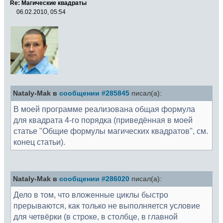
Re: Магические квадраты
06.02.2010, 05:54
Nataly-Mak в
сообщении #285845
писал(а):
В моей программе реализована общая формула
для квадрата 4-го порядка (приведённая в моей
статье "Общие формулы магических квадратов", см.
конец статьи).
Nataly-Mak в
сообщении #286020
писал(а):
Дело в том, что вложенные циклы быстро
прерываются, как только не выполняется условие
для четвёрки (в строке, в столбце, в главной