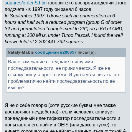
squares/order-5.htm
говорится о воспроизведении этого
подсчета - в 1997 году он занял 6 часов:
In September 1997, I drove such an enumeration in 6
hours and half with a reduced program (group G of order
32 and permutation "complement to 26") on a K6 of AMD,
running at 200 MHz, under Turbo Pascal. I found the well
known total of 2 202 441 792 squares.
Nataly-Mak в
сообщении #286657
писал(а):
Ваше замечание о том, как я пишу имя
последовательности, не принимается. Я же не
ссылку пишу, а просто имя. И уж вам ли писать, что
проблематично найти последовательность по её
имени?
Я не о себе говорю (хотя русские буквы мне также
доставляют неудобства) - если человек скопирует
приведенный идентификатор последовательности и
попытается его найти в OEIS (или даже в гугле), то
ничего хорошего он не найдет - именно из-за русской A