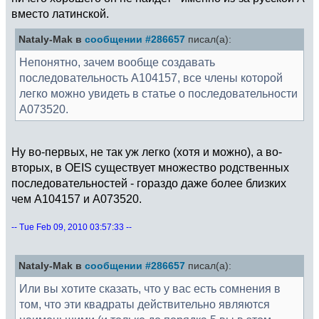
вместо латинской.
Nataly-Mak в
сообщении #286657
писал(а):
Непонятно, зачем вообще создавать
последовательность А104157, все члены которой
легко можно увидеть в статье о последовательности
А073520.
Ну во-первых, не так уж легко (хотя и можно), а во-
вторых, в OEIS существует множество родственных
последовательностей - гораздо даже более близких
чем A104157 и A073520.
-- Tue Feb 09, 2010 03:57:33 --
Nataly-Mak в
сообщении #286657
писал(а):
Или вы хотите сказать, что у вас есть сомнения в
том, что эти квадраты действительно являются