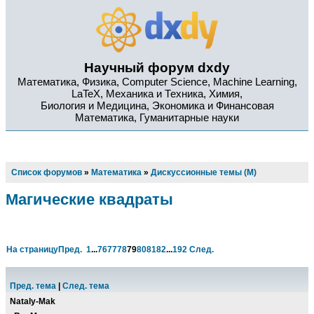
Научный форум dxdy
Математика, Физика, Computer Science, Machine Learning,
LaTeX, Механика и Техника, Химия,
Биология и Медицина, Экономика и Финансовая
Математика, Гуманитарные науки
Список форумов
»
Математика
»
Дискуссионные темы (М)
Магические квадраты
На страницу
Пред.
1
...
76
77
78
79
80
81
82
...
192
След.
Пред. тема
|
След. тема
Nataly-Mak