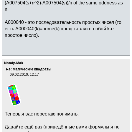
(A007504(s+n^2)-A007504(s))/n of the same oddness as
n.
A000040 - это последовательность простых чисел (то
есть A000040(k)=prime(k) представляют собой k-е
простое число).
Nataly-Mak
Re: Магические квадраты
09.02.2010, 12:17
Теперь я вас перестаю понимать.
Давайте ещё раз (приведённые вами формулы я не