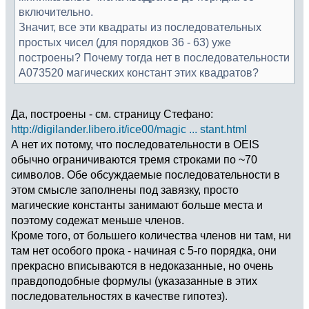
включительно.
Значит, все эти квадраты из последовательных
простых чисел (для порядков 36 - 63) уже
построены? Почему тогда нет в последовательности
А073520 магических констант этих квадратов?
Да, построены - см. страницу Стефано:
http://digilander.libero.it/ice00/magic ... stant.html
А нет их потому, что последовательности в OEIS
обычно ограничиваются тремя строками по ~70
символов. Обе обсуждаемые последовательности в
этом смысле заполнены под завязку, просто
магические константы занимают больше места и
поэтому содежат меньше членов.
Кроме того, от большего количества членов ни там, ни
там нет особого прока - начиная с 5-го порядка, они
прекрасно вписываются в недоказанные, но очень
правдоподобные формулы (указазанные в этих
последовательностях в качестве гипотез).