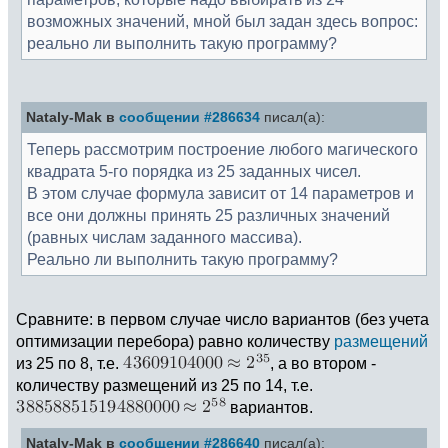
возможных значений, мной был задан здесь вопрос:
реально ли выполнить такую программу?
Nataly-Mak в
сообщении #286634
писал(а):
Теперь рассмотрим построение любого магического
квадрата 5-го порядка из 25 заданных чисел.
В этом случае формула зависит от 14 параметров и
все они должны принять 25 различных значений
(равных числам заданного массива).
Реально ли выполнить такую программу?
Сравните: в первом случае число вариантов (без учета
оптимизации перебора) равно количеству
размещений
из 25 по 8, т.е.
, а во втором -
количеству размещений из 25 по 14, т.е.
вариантов.
Nataly-Mak в
сообщении #286640
писал(а):