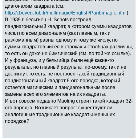
диагоналям квадрата (см.
http://cboyer.club.fr/multimagie/English/Panbimagic.htm
)
В 1939 г. бельгиец H. Schots построил
пандиагональный квадрат, в котором суммы квадратов
чисел по всем диагоналям (как главным, так и
разломанным) равны одному и тому же числу, но
суммы квадратов чисел в строках и столбцах различны,
то есть он даже не бимгический (см. по той же ссылке).
И у француза, и у бельгийца были ещё какие-то
результаты, но главный результат, по-моему, так и не
достигнут, то есть: не построен такой традиционный
пандиагональный квадрат 8-ого порядка, который
остаётся магическим и пандиагональным после
замены всех его элементов на их квадраты.
И вот совсем недавно Maoting строит такой квадрат 32-
ого порядка. Возникает вопрос: существуют ли
аналогичные традиционные квадраты меньших
порядков?