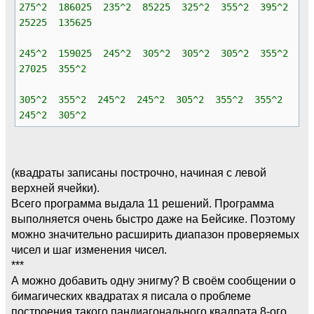
275^2 186025 235^2 85225 325^2 355^2 395^2
25225 135625
245^2 159025 245^2 305^2 305^2 305^2 355^2
27025 355^2
305^2 355^2 245^2 245^2 305^2 355^2 355^2
245^2 305^2
(квадраты записаны построчно, начиная с левой
верхней ячейки).
Всего программа выдала 11 решений. Программа
выполняется очень быстро даже на Бейсике. Поэтому
можно значительно расширить диапазон проверяемых
чисел и шаг изменения чисел.
***
А можно добавить одну энигму? В своём сообщении о
бимагических квадратах я писала о проблеме
построения такого пандиагонального квадрата 8-ого