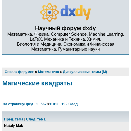
Научный форум dxdy
Математика, Физика, Computer Science, Machine Learning,
LaTeX, Механика и Техника, Химия,
Биология и Медицина, Экономика и Финансовая
Математика, Гуманитарные науки
Список форумов
»
Математика
»
Дискуссионные темы (М)
Магические квадраты
На страницу
Пред.
1
...
5
6
7
8
9
10
11
...
192
След.
Пред. тема
|
След. тема
Nataly-Mak