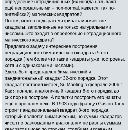
определение нетрадиционных (их иногда называют
ещё ненормальными – non-normal, кажется, так по-
английски?) магических квадратов?
Потом, можно ведь рассматривать магические
квадраты, заполненные не только натуральными
числами. Это входит в определение нетрадиционного
магического квадрата?
Предлагаю задачу интереснее построения
нетрадиционного бимагического квадрата 5-ого
порядка (тем более что такие квадраты уже построены,
хотя и с одинаковыми числами).
Здесь был представлен бимагический и
пандиагональный квадрат 32-ого порядка. Этот
квадрат построил китаец Su Maoting в феврале 2006 г.
Как я поняла, аналогичный квадрат 8-ого порядка до
сих пор не построен. А попытки построить его начаты
ещё в прошлом веке. В 1903 году француз Gaston Tarry
строит пандиагональный квадрат 8-ого порядка,
который является бимагическим, но суммы квадратов
чисел по разломанным диагоналям не равны суммам
квадратов чисел по строкам, столбцам и главным