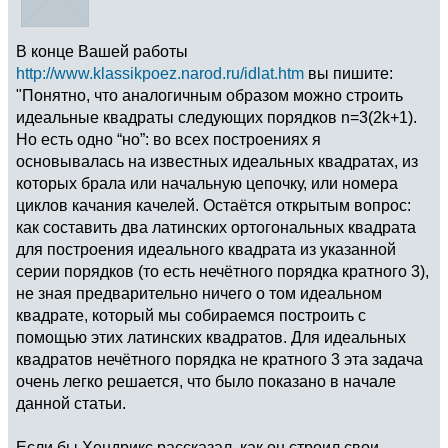
В конце Вашей работы
http://www.klassikpoez.narod.ru/idlat.htm
вы пишите:
"Понятно, что аналогичным образом можно строить
идеальные квадраты следующих порядков n=3(2k+1).
Но есть одно “но”: во всех построениях я
основывалась на известных идеальных квадратах, из
которых брала или начальную цепочку, или номера
циклов качания качелей. Остаётся открытым вопрос:
как составить два латинских ортогональных квадрата
для построения идеального квадрата из указанной
серии порядков (то есть нечётного порядка кратного 3),
не зная предварительно ничего о том идеальном
квадрате, который мы собираемся построить с
помощью этих латинских квадратов. Для идеальных
квадратов нечётного порядка не кратного 3 эта задача
очень легко решается, что было показано в начале
данной статьи.
Если бы Хендрикс рассказал, как он строил свои