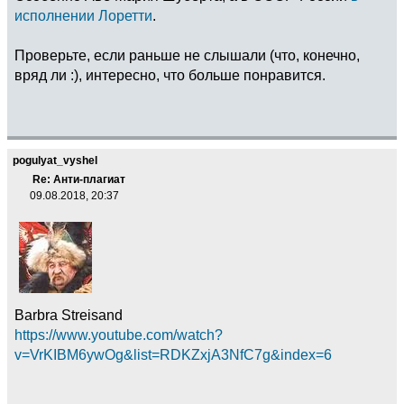
исполнении Лоретти
.
Проверьте, если раньше не слышали (что, конечно,
вряд ли :), интересно, что больше понравится.
pogulyat_vyshel
Re: Анти-плагиат
09.08.2018, 20:37
Barbra Streisand
https://www.youtube.com/watch?
v=VrKIBM6ywOg&list=RDKZxjA3NfC7g&index=6