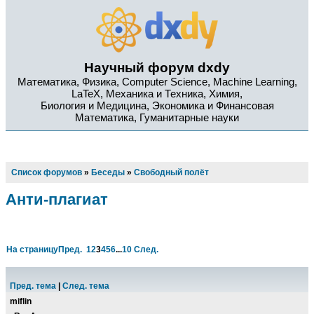
Научный форум dxdy
Математика, Физика, Computer Science, Machine Learning,
LaTeX, Механика и Техника, Химия,
Биология и Медицина, Экономика и Финансовая
Математика, Гуманитарные науки
Список форумов
»
Беседы
»
Свободный полёт
Анти-плагиат
На страницу
Пред.
1
2
3
4
5
6
...
10
След.
Пред. тема
|
След. тема
miflin