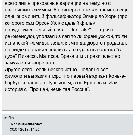
всего лишь прекрасные вариации на тему, но с
настоящим клеймом. А примерно в те же времена ещё
один знаменитый фальсификатор Элмир де Хори (про
которого сам Орсон Уэллс целый фильм
полудокументальный снял "F for Fake" — горячо
рекомендую), уползал из лап то ли французской, то ли
испанской Фемиды, заявляя, что да, дорого продавал,
но нигде не ставил подпись, а создавать полотна "в
духе" Пикассо, Матисса, Брака и т.п. правительство
замучается запрещать.
Другое дело - если бескорыстно. Недавно вот
филологи выразили т.зр., что первый вариант Конька-
Горбунка написан Пушкиным, а не Ершовым. Или
история с "Прощай, немытая Россия".
miflin
Re: Анти-плагиат
30.07.2018, 14:21