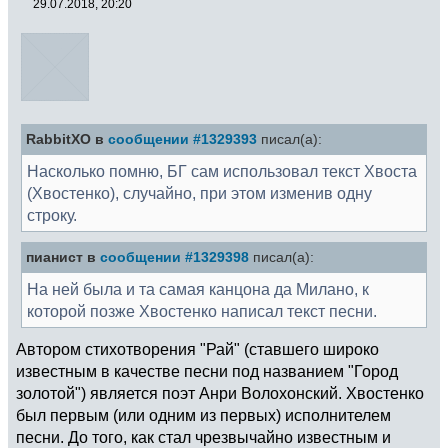
29.07.2018, 20:20
RabbitXO в
сообщении #1329393
писал(а):
Насколько помню, БГ сам использовал текст Хвоста
(Хвостенко), случайно, при этом изменив одну
строку.
пианист в
сообщении #1329398
писал(а):
На ней была и та самая канцона да Милано, к
которой позже Хвостенко написал текст песни.
Автором стихотворения "Рай" (ставшего широко
известным в качестве песни под названием "Город
золотой") является поэт Анри Волохонский. Хвостенко
был первым (или одним из первых) исполнителем
песни. До того, как стал чрезвычайно известным и