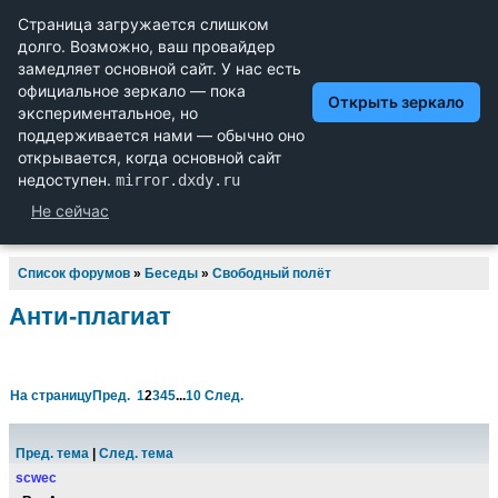
Научный форум dxdy
Математика, Физика, Computer Science, Machine Learning,
LaTeX, Механика и Техника, Химия,
Биология и Медицина, Экономика и Финансовая
Математика, Гуманитарные науки
Список форумов
»
Беседы
»
Свободный полёт
Анти-плагиат
На страницу
Пред.
1
2
3
4
5
...
10
След.
Пред. тема
|
След. тема
scwec