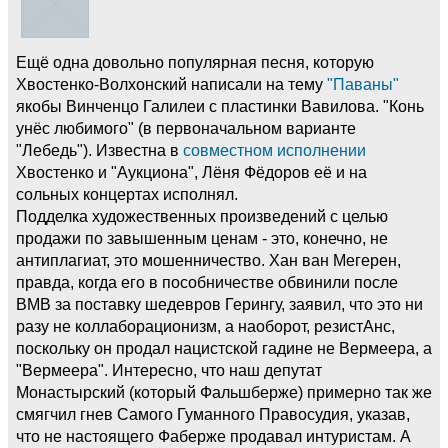
Ещё одна довольно популярная песня, которую
Хвостенко-Волхонский написали на тему
"Паваны"
якобы Винченцо Галилеи с пластинки Вавилова. "Конь
унёс любимого" (в первоначальном варианте
"Лебедь"). Известна в
совместном исполнении
Хвостенко и "Аукциона", Лёня Фёдоров её и на
сольных концертах исполнял.
Подделка художественных произведений с целью
продажи по завышенным ценам - это, конечно, не
антиплагиат, это мошенничество. Хан ван Мегерен,
правда, когда его в пособничестве обвинили после
ВМВ за поставку шедевров Герингу, заявил, что это ни
разу не коллаборационизм, а наоборот, резистАнс,
поскольку он продал нацистской гадине не Вермеера, а
"Вермеера". Интересно, что наш депутат
Монастырский (который Фальшберже) примерно так же
смягчил гнев Самого Гуманного Правосудия, указав,
что не настоящего Фаберже продавал интуристам. А