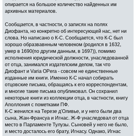
опирается на большое количество найденных им
архивных материалов.
Сообщается, в частности, о записях на полях
Диофанта, но конкретно об интересующей нас, нет ни
слова. Но написано о К-С. Сообщается, что К-С был
хорошо образвавнным человеком (родился в 1632,
умер в 1690(по другим данным, в 1697)), помимо
исполнения юридической должности, унаследованной
от отца, занимался издателским делом, так что
Диофант и Varia OPera - совсем не единственные
изданные им книги. Именно К-С начал собирать
отцовские письма, обращаясь к его корреспондентам,
и многие такие письма опубликовал. Он сохранил
некоторые книги из коллекции отца, в частности, книгу
Аполлония с пометками ПФ.
К-С женился на Терезе д'Оливье, и у него были два
сына, Жан-Франсуа и Игнас. Ж-Ф унаследовал от отца
место в Парламенте Тулузы. Сыновей у него не было,
и место досталось его брату, Игнасу. Однако, Игнас