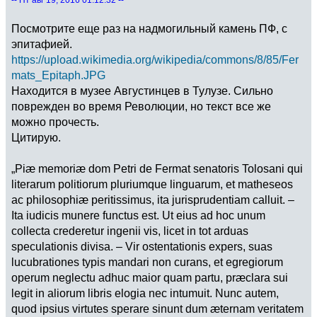
Посмотрите еще раз на надмогильный камень ПФ, с
эпитафией.
https://upload.wikimedia.org/wikipedia/commons/8/85/Fer
mats_Epitaph.JPG
Находится в музее Августинцев в Тулузе. Сильно
поврежден во время Революции, но текст все же
можно прочесть.
Цитирую.
„Piæ memoriæ dom Petri de Fermat senatoris Tolosani qui
literarum politiorum pluriumque linguarum, et matheseos
ac philosophiæ peritissimus, ita jurisprudentiam calluit. –
Ita iudicis munere functus est. Ut eius ad hoc unum
collecta crederetur ingenii vis, licet in tot arduas
speculationis divisa. – Vir ostentationis expers, suas
lucubrationes typis mandari non curans, et egregiorum
operum neglectu adhuc maior quam partu, præclara sui
legit in aliorum libris elogia nec intumuit. Nunc autem,
quod ipsius virtutes sperare sinunt dum æternam veritatem