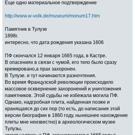
Еще одно материальное подтверждение
http://www.w-volk.de/museum/monum17.htm
Памятник в Тулузе
1898г.
интересно, что дата рождения указана 1606
ПФ скончался 12 января 1665 года, в Кастре.
В опасениях в связи с чумой, его тело было сразу
кремировано,а прах захоронен.
В Тулузе. и тут начинаются разночтения.
Во время Французской революции происходило
массовое осквернение захоронений и уничтожения
памятников. Этой судьбы не избежала могила ПФ.
Однако, надгробная плита, найденная позже и
хранящаяся до сих пор (то есть, до написания этой
версии биографии в 1860 году, нынешнее нахождение
плиты мне неизвестно) в археологическом музее
Тулузы,
имеет надпись о ПФ, скончавшемся в 1665 году в