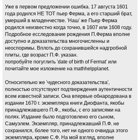
Уже в первом предложении ошибка. 17 августа 1601
года родился НЕ ТОТ пьер Ферма, а его старший брат,
умерший в младенчестве. 'Наш' же Пьер Ферма
родился неизвестно когда точно, в 1607 или 1608 году.
Подробное есследование рождения П.Ферма вполне
доступно и доказательства многочисленны и
неоспоримы. Вплоть до сохранившейся надгробной
плиты, где возраст П.Ф. указан.
попробуйте погуглить 'date of birth of Fermat' или
почитайте мое изложение на mathhelpplanet.
Относительно же 'чудесного доказательства',
полностью отсутствуют подтверждения аутентичности
всем известной записи. Она впервые обнародована в
издании 1670 г. экземпляра книги Диофанта, якобы
принадлежавшего П.Ф., якобы, с его записями на
полях. Издание было подготовлено его сыном,
Самуэлем. Экземпляр, принадлежавший П.Ф. не
сохранился, более того, нет ни одного очвидца этого
экземпляра, кроме С.Ф. На мой взгляд, вполне