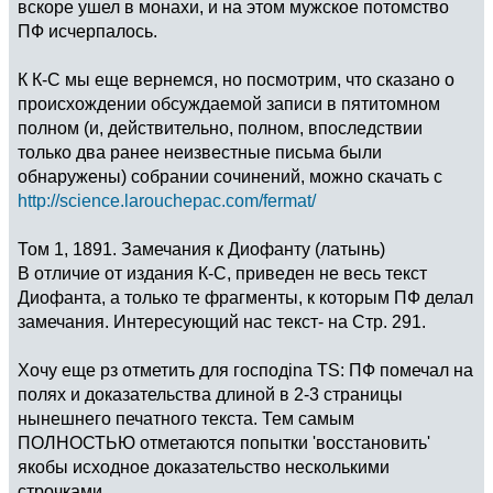
вскоре ушел в монахи, и на этом мужское потомство
ПФ исчерпалось.
К К-С мы еще вернемся, но посмотрим, что сказано о
происхождении обсуждаемой записи в пятитомном
полном (и, действительно, полном, впоследствии
только два ранее неизвестные письма были
обнаружены) собрании сочинений, можно скачать с
http://science.larouchepac.com/fermat/
Том 1, 1891. Замечания к Диофанту (латынь)
В отличие от издания К-С, приведен не весь текст
Диофанта, а только те фрагменты, к которым ПФ делал
замечания. Интересующий нас текст- на Стр. 291.
Хочу еще рз отметить для господina TS: ПФ помечал на
полях и доказательства длиной в 2-3 страницы
нынешнего печатного текста. Тем самым
ПОЛНОСТЬЮ отметаются попытки 'восстановить'
якобы исходное доказательство несколькими
строчками.