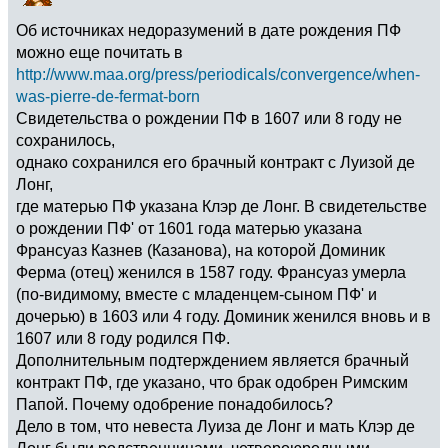
Oб источниках недоразумений в дате рождения ПФ
можно еще почитать в
http://www.maa.org/press/periodicals/convergence/when-
was-pierre-de-fermat-born
Свидетельства о рождении ПФ в 1607 или 8 году не
сохранилось,
однако сохранился его брачный контракт с Луизой де
Лонг,
где матерью ПФ указана Клэр де Лонг. В свидетельстве
о рождении ПФ' от 1601 года матерью указана
Франсуаз Казнев (Казанова), на которой Доминик
Ферма (отец) женился в 1587 году. Франсуаз умерла
(по-видимому, вместе с младенцем-сыном ПФ' и
дочерью) в 1603 или 4 году. Доминик женился вновь и в
1607 или 8 году родился ПФ.
Дополнительным подтерждением является брачный
контракт ПФ, где указано, что брак одобрен Римским
Папой. Почему одобрение понадобилось?
Дело в том, что невеста Луиза де Лонг и мать Клэр де
Лонг были родственницами, четвероюродными