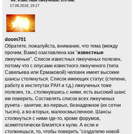
Re: Известные лжеученые. Кто они.
17.06.2016, 19:17
doom701
Обратите, пожалуйста, внимание, что тема (между
прочим, Вами) озаглавлена как "
известные
лжеученые". Список известных лжеученых полезен,
потому что с опусами известного лжеученого (типа
Савельева или Ермаковой) человек имеет высокие
шансы столкнуться. Список имеющих статус (степени,
работу в институтах РАН и т.д.) лжеученых тоже
полезен, т.к., столкнувшись с ними, есть высокий шанс
им поверить. Составлять список всех лжеученых
рунета - занятие, во-первых, безнадежное (их сотни
тысяч), а во-вторых, малоосмысленное. Шансы
столкнуться с ними где-то, кроме форумов,
асимптотически близятся к нулю. А если и
столкнешься, то, чтобы поверить "создателю новой