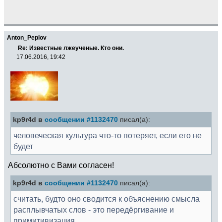
Anton_Peplov
Re: Известные лжеученые. Кто они.
17.06.2016, 19:42
kp9r4d в
сообщении #1132470
писал(а):
человеческая культура что-то потеряет, если его не
будет
Абсолютно с Вами согласен!
kp9r4d в
сообщении #1132470
писал(а):
считать, будто оно сводится к объяснению смысла
расплывчатых слов - это передёргивание и
примитивизация.