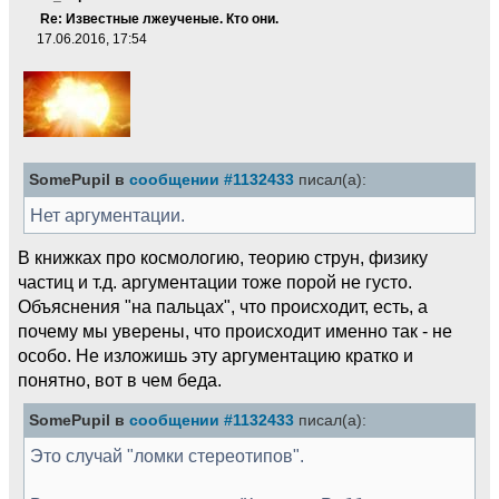
Re: Известные лжеученые. Кто они.
17.06.2016, 17:54
SomePupil в
сообщении #1132433
писал(а):
Нет аргументации.
В книжках про космологию, теорию струн, физику
частиц и т.д. аргументации тоже порой не густо.
Объяснения "на пальцах", что происходит, есть, а
почему мы уверены, что происходит именно так - не
особо. Не изложишь эту аргументацию кратко и
понятно, вот в чем беда.
SomePupil в
сообщении #1132433
писал(а):
Это случай "ломки стереотипов".