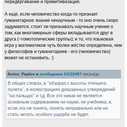
передёргивание и примитивизация.
А ещё, если человечество когда-то признает
гуманитарное знание ненаучным - то оно очень скоро
задумается, стоит ли признавать научным учение о
том, как многомерные сферы вкладываются друг в
друга (~гомотопические группы); и то, что языковая
игра у математиков чуть более жёстко определена, чем
у философов и гуманитариев - его (человечество)
может не остановить. :)
Anton_Peplov в
сообщении #1132457
писал(а):
В общих словах, в "обзорах с высоты птичьего
полета", в иллюстрациях доказанных утверждений
"на пальцах" и т.д. Все это никак не является
основным содержанием ни науки, ни учебника, и,
если это не понять, понять неправильно или не
стать читать, особого ущерба не будет.