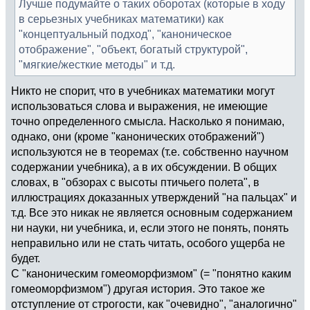
Лучше подумайте о таких оборотах (которые в ходу
в серьезных учебниках математики) как
"концептуальный подход", "каноническое
отображение", "объект, богатый структурой",
"мягкие/жесткие методы" и т.д.
Никто не спорит, что в учебниках математики могут
использоваться слова и выражения, не имеющие
точно определенного смысла. Насколько я понимаю,
однако, они (кроме "канонических отображений")
используются не в теоремах (т.е. собственно научном
содержании учебника), а в их обсуждении. В общих
словах, в "обзорах с высоты птичьего полета", в
иллюстрациях доказанных утверждений "на пальцах" и
т.д. Все это никак не является основным содержанием
ни науки, ни учебника, и, если этого не понять, понять
неправильно или не стать читать, особого ущерба не
будет.
С "каноническим гомеоморфизмом" (= "понятно каким
гомеоморфизмом") другая история. Это такое же
отступление от строгости, как "очевидно", "аналогично"