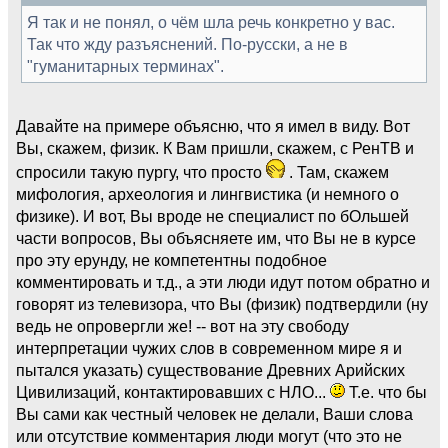
Я так и не понял, о чём шла речь конкретно у вас.
Так что жду разъяснений. По-русски, а не в
"гуманитарных терминах".
Давайте на примере объясню, что я имел в виду. Вот
Вы, скажем, физик. К Вам пришли, скажем, с РенТВ и
спросили такую пургу, что просто
. Там, скажем
мифология, археология и лингвистика (и немного о
физике). И вот, Вы вроде не специалист по бОльшей
части вопросов, Вы объясняете им, что Вы не в курсе
про эту ерунду, не компетентны подобное
комментировать и т.д., а эти люди идут потом обратно и
говорят из телевизора, что Вы (физик) подтвердили (ну
ведь не опровергли же! -- вот на эту свободу
интерпретации чужих слов в современном мире я и
пытался указать) существование Древних Арийских
Цивилизаций, контактировавших с НЛО...
Т.е. что бы
Вы сами как честный человек не делали, Ваши слова
или отсутствие комментария люди могут (что это не