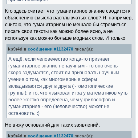
Кто здесь считает, что гуманитарное знание сводится к
объяснению смысла расплывчатых слов? Я, например,
считаю, что гуманитариям не мешало бы стремиться
писать свои тексты как можно более ясно, а не
используя как можно больше модных слов. И только.
kp9r4d в
сообщении #1132470
писал(а):
А ещё, если человечество когда-то признает
гуманитарное знание ненаучным - то оно очень
скоро задумается, стоит ли признавать научным
учение о том, как многомерные сферы
вкладываются друг в друга (~гомотопические
группы); и то, что языковая игра у математиков чуть
более жёстко определена, чем у философов и
гуманитариев - его (человечество) может не
остановить. :)
Не вижу оснований для таких заявлений.
kp9r4d в
сообщении #1132470
писал(а):