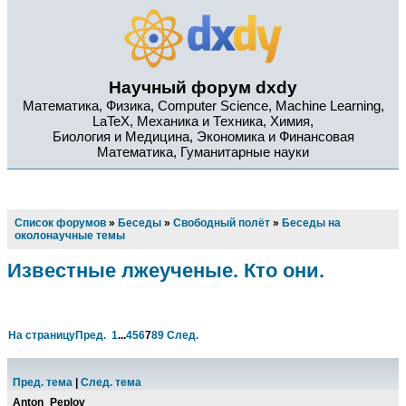
Научный форум dxdy
Математика, Физика, Computer Science, Machine Learning,
LaTeX, Механика и Техника, Химия,
Биология и Медицина, Экономика и Финансовая
Математика, Гуманитарные науки
Список форумов
»
Беседы
»
Свободный полёт
»
Беседы на
околонаучные темы
Известные лжеученые. Кто они.
На страницу
Пред.
1
...
4
5
6
7
8
9
След.
Пред. тема
|
След. тема
Anton_Peplov