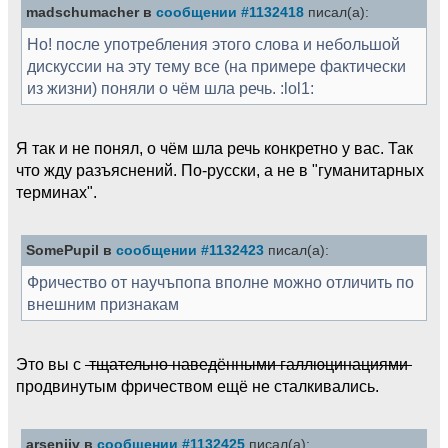
madschumacher в
сообщении #1132418
писал(а):
Но! после употребления этого слова и небольшой
дискуссии на эту тему все (на примере фактически
из жизни) поняли о чём шла речь. :lol1:
Я так и не понял, о чём шла речь конкретно у вас. Так
что жду разъяснений. По-русски, а не в "гуманитарных
терминах".
SomePupil в
сообщении #1132423
писал(а):
Фричество от научъпопа вполне можно отличить по
внешним признакам
Это вы с
тщательно наведёнными галлюцинациями
продвинутым фричеством ещё не сталкивались.
arseniiv в
сообщении #1132425
писал(а):