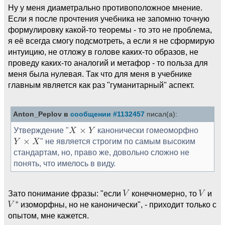
Ну у меня диаметрально противоположное мнение.
Если я после прочтения учебника не запомню точную
формулировку какой-то теоремы - то это не проблема,
я её всегда смогу подсмотреть, а если я не сформирую
интуицию, не отложу в голове каких-то образов, не
проведу каких-то аналогий и метафор - то польза для
меня была нулевая. Так что для меня в учебнике
главным является как раз "гуманитарный" аспект.
Anton_Peplov в
сообщении #1132457
писал(а):
Утверждение "
канонически гомеоморфно
" не является строгим по самым высоким
стандартам, но, право же, довольно сложно не
понять, что имелось в виду.
Зато понимание фразы: "если
конечномерно, то
и
изоморфны, но не канонически", - приходит только с
опытом, мне кажется.