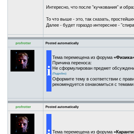
Интересно, что после "кучкования" и обра
То что выше - это, так сказать, простейше
Далее - будет гораздо интереснее - "спир
profrotter
Posted automatically
Тема перемещена из форума
«Физика
Причина переноса:
i
Не сформулирован предмет обсуждени
(Подробно)
Оформите тему в соответствии с прав
рекомендуется ознакомиться с темам
profrotter
Posted automatically
Тема перемещена из форума
«Каранти