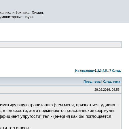
ханика и Техника, Химия,
Гуманитарные науки
На страницу
1
,
2
,
3
,
4
,
5
...
7
След.
Пред. тема
|
След. тема
29.02.2016, 08:53
 имитирующую гравитацию (чем меня, признаться, удивил -
а, в плоскости, хотя применяются классические формулы
ффициент упругости" тел - (энергия как бы поглощается
ти тел и проч..