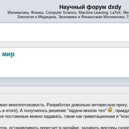
Научный форум dxdy
Математика, Физика, Computer Science, Machine Learning, LaTeX, Ме
Биология и Медицина, Экономика и Финансовая Математика, 
й мир
.
вал многопотоковость. Разработал довольно интересную прогу,
 в итоге). А получилось решение "задачи многих тел"
, правд
ые постоянные можно задавать, такие как гравитационная и "коэ
ла, останавливать пересчет в онлайне, задавать векторы скорос