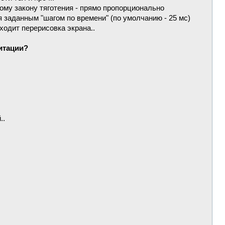
ому закону тяготения - прямо пропорционально
я заданным "шагом по времени" (по умолчанию - 25 мс)
ходит перерисовка экрана..
итации?
..