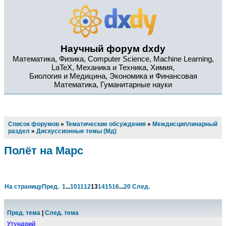
Научный форум dxdy
Математика, Физика, Computer Science, Machine Learning,
LaTeX, Механика и Техника, Химия,
Биология и Медицина, Экономика и Финансовая
Математика, Гуманитарные науки
Список форумов
»
Тематические обсуждения
»
Междисциплинарный
раздел
»
Дискуссионные темы (Мд)
Полёт на Марс
На страницу
Пред.
1
...
10
11
12
13
14
15
16
...
20
След.
Пред. тема
|
След. тема
Утундрий