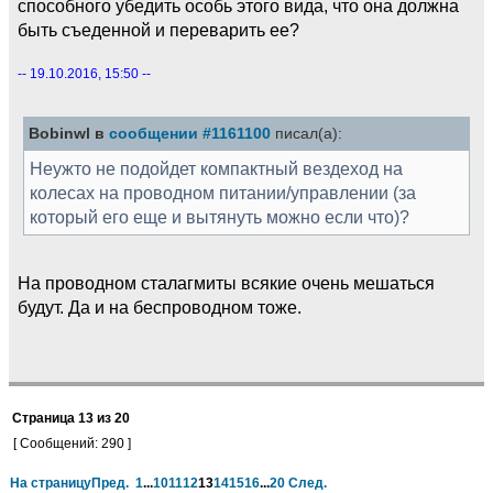
способного убедить особь этого вида, что она должна
быть съеденной и переварить ее?
-- 19.10.2016, 15:50 --
Bobinwl в
сообщении #1161100
писал(а):
Неужто не подойдет компактный вездеход на
колесах на проводном питании/управлении (за
который его еще и вытянуть можно если что)?
На проводном сталагмиты всякие очень мешаться
будут. Да и на беспроводном тоже.
Страница
13
из
20
[ Сообщений: 290 ]
На страницу
Пред.
1
...
10
11
12
13
14
15
16
...
20
След.