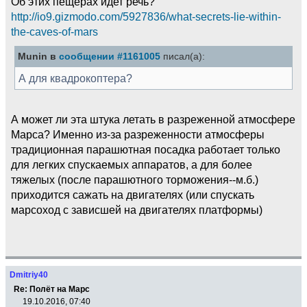
Об этих пещерах идет речь?
http://io9.gizmodo.com/5927836/what-secrets-lie-within-
the-caves-of-mars
Munin в
сообщении #1161005
писал(а):
А для квадрокоптера?
А может ли эта штука летать в разреженной атмосфере
Марса? Именно из-за разреженности атмосферы
традиционная парашютная посадка работает только
для легких спускаемых аппаратов, а для более
тяжелых (после парашютного торможения--м.б.)
приходится сажать на двигателях (или спускать
марсоход с зависшей на двигателях платформы)
Dmitriy40
Re: Полёт на Марс
19.10.2016, 07:40