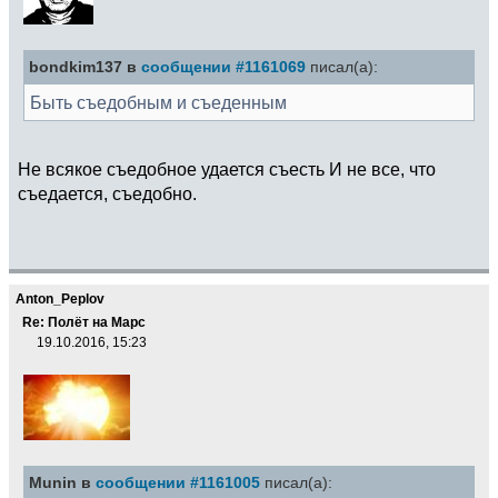
bondkim137 в
сообщении #1161069
писал(а):
Быть съедобным и съеденным
Не всякое съедобное удается съесть И не все, что
съедается, съедобно.
Anton_Peplov
Re: Полёт на Марс
19.10.2016, 15:23
Munin в
сообщении #1161005
писал(а):