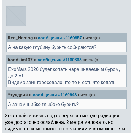
Red_Herring в
сообщении #1160857
писал(а):
А на какую глубину бурить собираются?
bondkim137 в
сообщении #1160863
писал(а):
ExoMars 2020 будет копать нарашиваемым буром,
до 2 м!
Видимо заинтересовало что-то и есть что копать.
Утундрий в
сообщении #1160943
писал(а):
А зачем шибко глыбоко бурить?
Хотят найти жизнь под поверхностью, где радиация
уже достаточно ослаблена. 2 метра маловато, но
видимо это компромисс по желаниям и возможностям.