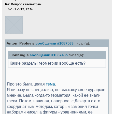
Re: Вопрос к геометрам.
02.01.2016, 16:52
Anton_Peplov в
сообщении #1087563
писал(а):
LionKing в
сообщении #1087435
писал(а):
Какие разделы геометрии вообще есть?
Про это была целая
тема
.
Я ни разу не специалист, но выскажу свое дурацкое
мнение. Была когда-то геометрия, какой ее знали
греки. Потом, начиная, наверное, с Декарта с его
координатным методом, который заменил точки
наборами чисел, а фигуры - уравнениями, ее