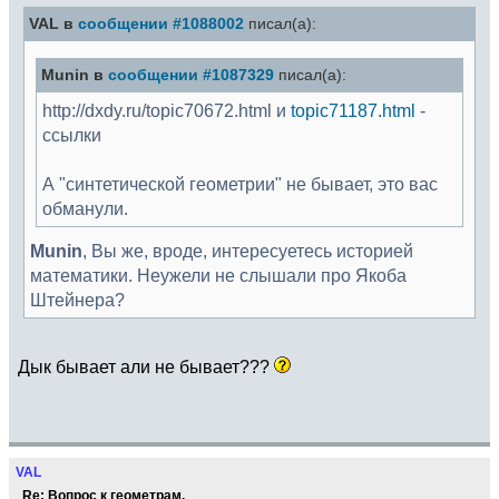
VAL в
сообщении #1088002
писал(а):
Munin в
сообщении #1087329
писал(а):
http://dxdy.ru/topic70672.html и
topic71187.html
-
ссылки
А "синтетической геометрии" не бывает, это вас
обманули.
Munin
, Вы же, вроде, интересуетесь историей
математики. Неужели не слышали про Якоба
Штейнера?
Дык бывает али не бывает???
VAL
Re: Вопрос к геометрам.