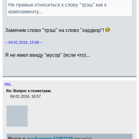
Не привык относиться к слову "трэш" как к
комплименту...
Заменим слово "трэш" на слово "хардкор"!
-- 04.01.2016, 15:09 --
Я не имел ввиду "мусор" (если что)...
VAL
Re: Вопрос к геометрам.
04.01.2016, 16:57
Munin в
сообщении #1087329
писал(а):