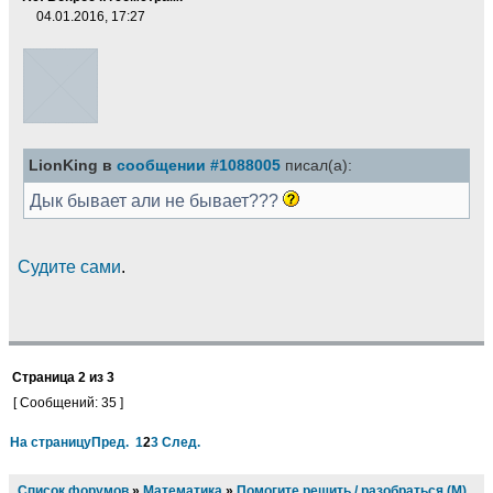
04.01.2016, 17:27
LionKing в
сообщении #1088005
писал(а):
Дык бывает али не бывает???
Судите сами
.
Страница
2
из
3
[ Сообщений: 35 ]
На страницу
Пред.
1
2
3
След.
Список форумов
»
Математика
»
Помогите решить / разобраться (М)