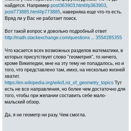
найдется. Например
post363903.html#p363903
,
post773885.html#p773885
, наверняка еще что-то есть.
Вряд ли у Вас не работает поиск.
Вот такой вопрос и довольно подробный ответ
http://math.stackexchange.com/questions ... 355#285355
Что касается всех возможных разделов математики, в
которых присутствует слово "геометрия", то ничего,
кроме Википедии, мне на эту тему не попадалось, но и
того, что представлено там, имхо, на несколько жизней
хватит.
https://en.wikipedia.org/wiki/List_of_geometry_topics
Тут
есть не все направления, но более чем достаточно для
того, чтобы при желании составить себе мало-
мальский обзор.
Да, я не геометр ни разу. Чем смогла.