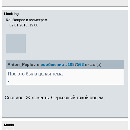
LionKing
Re: Вопрос к геометрам.
02.01.2016, 19:00
Anton_Peplov в
сообщении #1087563
писал(а):
Про это была целая тема
.
Спасибо. Ж-ж-жесть. Серьезный такой объем...
Munin