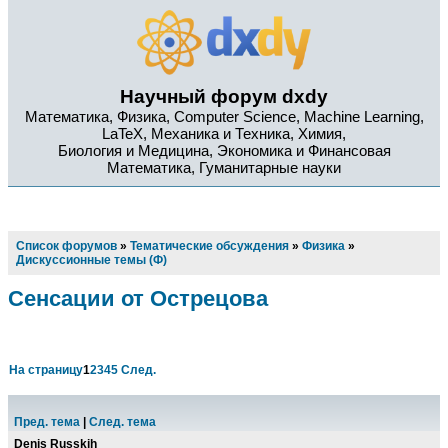
Научный форум dxdy
Математика, Физика, Computer Science, Machine Learning,
LaTeX, Механика и Техника, Химия,
Биология и Медицина, Экономика и Финансовая
Математика, Гуманитарные науки
Список форумов
»
Тематические обсуждения
»
Физика
»
Дискуссионные темы (Ф)
Сенсации от Острецова
На страницу
1
2
3
4
5
След.
Пред. тема
|
След. тема
Denis Russkih