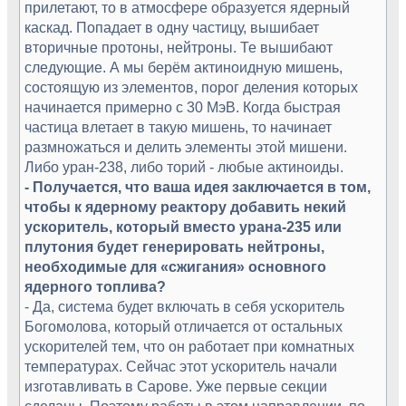
прилетают, то в атмосфере образуется ядерный
каскад. Попадает в одну частицу, вышибает
вторичные протоны, нейтроны. Те вышибают
следующие. А мы берём актиноидную мишень,
состоящую из элементов, порог деления которых
начинается примерно с 30 МэВ. Когда быстрая
частица влетает в такую мишень, то начинает
размножаться и делить элементы этой мишени.
Либо уран-238, либо торий - любые актиноиды.
- Получается, что ваша идея заключается в том,
чтобы к ядерному реактору добавить некий
ускоритель, который вместо урана-235 или
плутония будет генерировать нейтроны,
необходимые для «сжигания» основного
ядерного топлива?
- Да, система будет включать в себя ускоритель
Богомолова, который отличается от остальных
ускорителей тем, что он работает при комнатных
температурах. Сейчас этот ускоритель начали
изготавливать в Сарове. Уже первые секции
сделаны. Поэтому работы в этом направлении, по