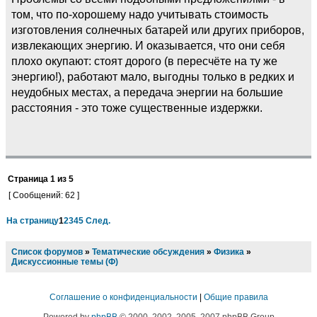
том, что по-хорошему надо учитывать стоимость
изготовления солнечных батарей или других приборов,
извлекающих энергию. И оказывается, что они себя
плохо окупают: стоят дорого (в пересчёте на ту же
энергию!), работают мало, выгодны только в редких и
неудобных местах, а передача энергии на большие
расстояния - это тоже существенные издержки.
Страница
1
из
5
[ Сообщений: 62 ]
На страницу
1
2
3
4
5
След.
Список форумов
»
Тематические обсуждения
»
Физика
»
Дискуссионные темы (Ф)
Соглашение о конфиденциальности
|
Общие правила
Powered by
phpBB
© 2000, 2002, 2005, 2007 phpBB Group