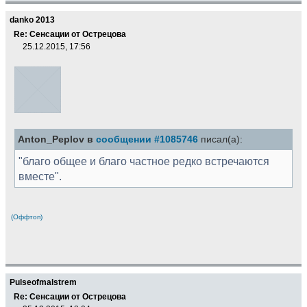
danko 2013
Re: Сенсации от Острецова
25.12.2015, 17:56
Anton_Peplov в
сообщении #1085746
писал(а):
"благо общее и благо частное редко встречаются
вместе".
(Оффтоп)
Pulseofmalstrem
Re: Сенсации от Острецова