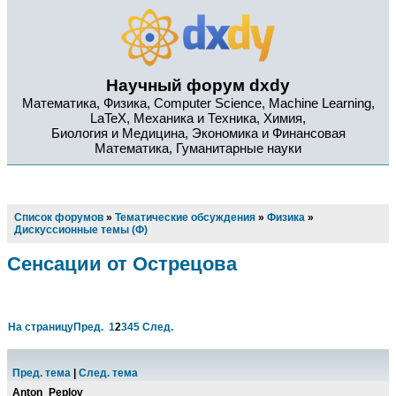
Научный форум dxdy
Математика, Физика, Computer Science, Machine Learning,
LaTeX, Механика и Техника, Химия,
Биология и Медицина, Экономика и Финансовая
Математика, Гуманитарные науки
Список форумов
»
Тематические обсуждения
»
Физика
»
Дискуссионные темы (Ф)
Сенсации от Острецова
На страницу
Пред.
1
2
3
4
5
След.
Пред. тема
|
След. тема
Anton_Peplov