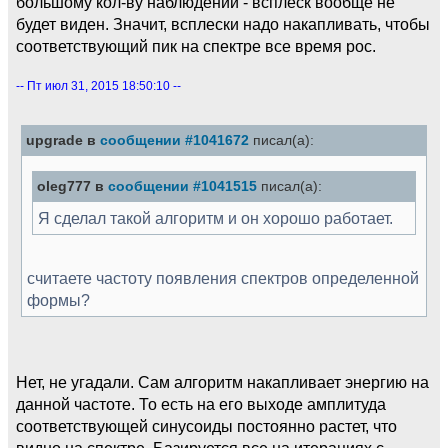
большому кол-ву наблюдений - всплеск вообще не
будет виден. Значит, всплески надо накапливать, чтобы
соответствующий пик на спектре все время рос.
-- Пт июл 31, 2015 18:50:10 --
upgrade в
сообщении #1041672
писал(а):
oleg777 в
сообщении #1041515
писал(а):
Я сделал такой алгоритм и он хорошо работает.
считаете частоту появления спектров определенной
формы?
Нет, не угадали. Сам алгоритм накапливает энергию на
данной частоте. То есть на его выходе амплитуда
соответствующей синусоиды постоянно растет, что
видно на спектре. Базируется все на итерациях с