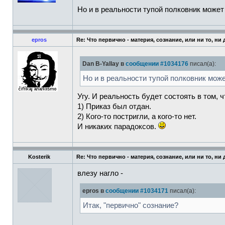
Но и в реальности тупой полковник может
epros
Re: Что первично - материя, сознание, или ни то, ни
Dan B-Yallay в
сообщении #1034176
писал(а):
Но и в реальности тупой полковник може
Угу. И реальность будет состоять в том, ч
1) Приказ был отдан.
2) Кого-то постригли, а кого-то нет.
И никаких парадоксов.
Kosterik
Re: Что первично - материя, сознание, или ни то, ни
влезу нагло -
epros в
сообщении #1034171
писал(а):
Итак, "первично" сознание?