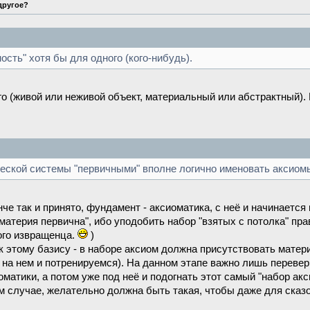
 другое?
сть" хотя бы для одного (кого-нибудь).
го (живой или неживой объект, материальный или абстрактный). 
еской системы "первичными" вполне логично именовать аксиом
нче так и принято, фундамент - аксиоматика, с неё и начинается
материя первична", ибо уподобить набор "взятых с потолка" п
ого извращенца.
)
 этому базису - в наборе аксиом должна присутствовать материя
, на нем и потренируемся). На данном этапе важно лишь переве
матики, а потом уже под неё и подогнать этот самый "набор акс
м случае, желательно должна быть такая, чтобы даже для сказ