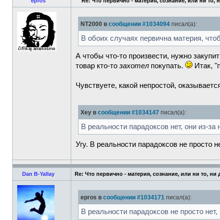
epros
Re: Что первично - материя, сознание, или ни то, 
NT2000 в
сообщении #1034094
писал(а):
В обоих случаях первична материя, чтоб
А чтобы что-то произвести, нужно закупи
товар кто-то
захотел
покупать.
Итак, "
Чувствуете, какой непростой, оказывается
Xey в
сообщении #1034147
писал(а):
В реальности парадоксов нет, они из-за
Угу. В реальности парадоксов не просто н
Dan B-Yallay
Re: Что первично - материя, сознание, или ни то, ни
epros в
сообщении #1034171
писал(а):
В реальности парадоксов не просто нет,