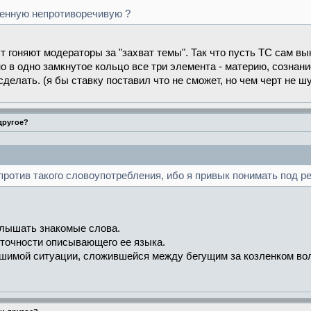
венную непротиворечивую ?
ут гоняют модераторы за "захват темы". Так что пусть ТС сам в
о в одно замкнутое кольцо все три элемента - материю, сознани
сделать. (я бы ставку поставил что не сможет, но чем черт не ш
 другое?
ротив такого словоупотребления, ибо я привык понимать под р
слышать знакомые слова.
неточности описывающего ее языка.
ешимой ситуации, сложившейся между бегущим за козленком вол