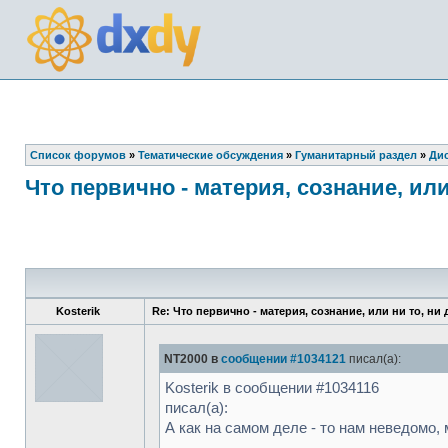
Список форумов
»
Тематические обсуждения
»
Гуманитарный раздел
»
Дис
Что первично - материя, сознание, или
Kosterik
Re: Что первично - материя, сознание, или ни то, ни
NT2000 в
сообщении #1034121
писал(а):
Kosterik в сообщении #1034116
писал(а):
А как на самом деле - то нам неведомо