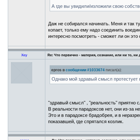
А где вы увидили/изложили свою собст
Даж не собирался начинать. Меня и так т
копает, только ему надо соединить воедин
интересно посмотреть - сможет ли он это 
Xey
Re: Что первично - материя, сознание, или ни то, ни
epros в
сообщении #1033674
писал(а):
Однако мой здравый смысл протестует п
"здравый смысл" , "реальность" приятно 
В реальности парадоксов нет, они из-за 
Это и в парадоксе брадобрея, и в неразр
показавшей, где спрятался козлик.