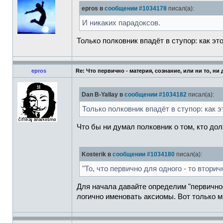
epros в
сообщении #1034178
писал(а):
И никаких парадоксов.
Только полковник впадёт в ступор: как это
epros
Re: Что первично - материя, сознание, или ни то, ни
Dan B-Yallay в
сообщении #1034182
писал(а):
Только полковник впадёт в ступор: как эт
Что бы ни думал полковник о том, кто дол
Kosterik в
сообщении #1034180
писал(а):
"То, что первично для одного - то вторичн
Для начала давайте определим "первичнос
логично именовать аксиомы. Вот только м