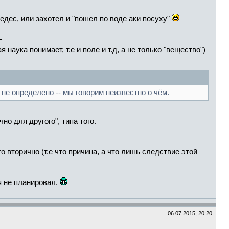
едес, или захотел и "пошел по воде аки посуху"
-
наука понимает, т.е и поле и т.д, а не только "вещество")
 не определено -- мы говорим неизвестно о чём.
но для другого", типа того.
о вторично (т.е что причина, а что лишь следствие этой
я не планировал.
06.07.2015, 20:20