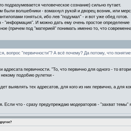
его подразумевается человеческое сознание) сильно путает.
ом были волшебники - взмахнул рукой и дворец возник, или мерс
нтилопами гоняться, ибо лев "подумал" - и вот уже обед готов.
 - "информация". И можно дать ему очень простое определение 
ое (причем под "материей" понимать именно то, что современная 
ся, вопрос "первичности"? А всё почему? Да потому, что понятие
 адресата первичности. "То, что первично для одного - то вторич
 некому подобию рулетки -
ет выявлять тех адресатов, для кого из них первично, а для ког
я. Если что - сразу предупреждаю модераторов - "захват темы" 
 другое?