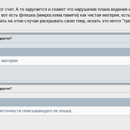
т счет. А то заругается и скажет что нарушение плана ведения 
 вот есть флешка (микросхема памяти) как чистая материя, ест
ть на этом случае раскрывать свою тему, искать это нечто "тре
 другое?
 материя
 другое?
 неточности описывающего ее языка.