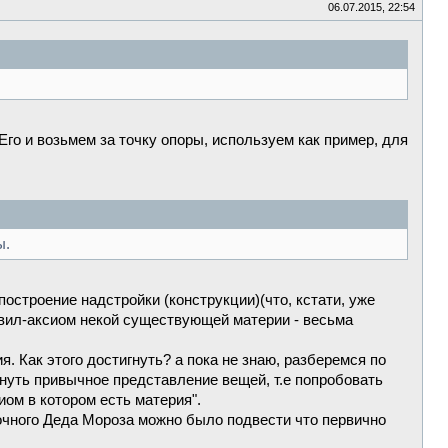
06.07.2015, 22:54
Его и возьмем за точку опоры, используем как пример, для
ы.
 построение надстройки (конструкции)(что, кстати, уже
равил-аксиом некой существующей материи - весьма
. Как этого достигнуть? а пока не знаю, разберемся по
рнуть привычное представление вещей, т.е попробовать
иом в котором есть материя".
очного Деда Мороза можно было подвести что первично