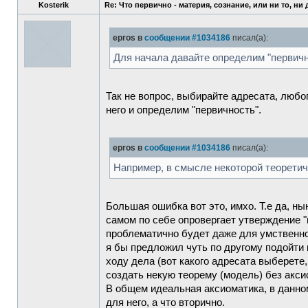
Kosterik
Re: Что первично - материя, сознание, или ни то, ни
epros в
сообщении #1034186
писал(а):
Для начала давайте определим "первично
Так не вопрос, выбирайте адресата, любо
него и определим "первичность".
epros в
сообщении #1034186
писал(а):
Например, в смысле некоторой теоретич
Большая ошибка вот это, имхо. Т.е да, ны
самом по себе опровергает утверждение "
проблематично будет даже для умственн
я бы предложил чуть по другому подойти к
ходу дела (вот какого адресата выберете
создать некую теорему (модель) без аксио
В общем идеальная аксиоматика, в данно
для него, а что вторично.