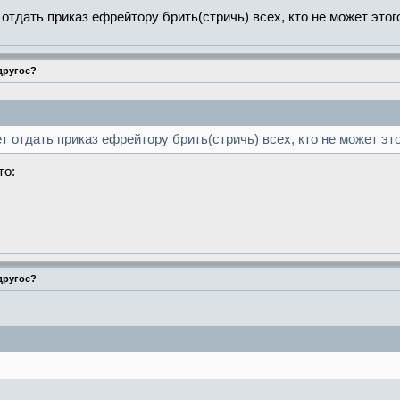
 отдать приказ ефрейтору брить(стричь) всех, кто не может это
 другое?
т отдать приказ ефрейтору брить(стричь) всех, кто не может эт
то:
 другое?