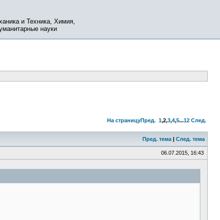
ханика и Техника, Химия,
Гуманитарные науки
На страницу
Пред.
1
,
2
,
3
,
4
,
5
...
12
След.
Пред. тема
|
След. тема
06.07.2015, 16:43