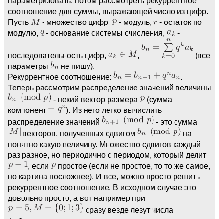
параметризовать, потом рассмотреть рекуррентное
соотношение для суммы, выражающей число из цифр.
Пусть
- множество цифр,
- модуль,
- остаток по
модулю,
- основание системы счисления,
-
последовательность цифр,
,
(все
параметры
не пишу).
Рекуррентное соотношение:
.
Теперь рассмотрим распределение значений величины
- некий вектор размера
(сумма
компонент
). Из него легко вычислить
распределение значений
- это сумма
векторов, полученных сдвигом
на
понятно какую величину. Множество сдвигов каждый
раз разное, но периодично с периодом, который делит
, если
простое (если не простое, то то же самое,
но картина посложнее). И все, можно просто решить
рекуррентное соотношение. В исходном случае это
довольно просто, а вот например при
сразу везде лезут числа