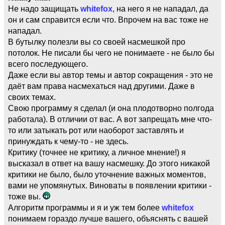
Не надо защищать
whitefox
, на него я не нападал, да
он и сам справится если что. Впрочем на вас тоже не
нападал.
В бутылку полезли вы со своей насмешкой про
потолок. Не писали бы чего не понимаете - не было бы
всего последующего.
Даже если вы автор темы и автор сокращения - это не
даёт вам права насмехаться над другими. Даже в
своих темах.
Свою программу я сделал (и она плодотворно полгода
работала). В отличии от вас. А вот запрещать мне что-
то или затыкать рот или наоборот заставлять и
принуждать к чему-то - не здесь.
Критику (точнее не критику, а личное мнение!) я
высказал в ответ на вашу насмешку. До этого никакой
критики не было, было уточнение важных моментов,
вами не упомянутых. Виноваты в появлении критики -
тоже вы.
Алгоритм программы и я и уж тем более
whitefox
понимаем гораздо лучше вашего, объяснять с вашей