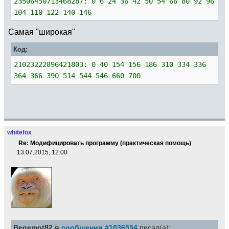
23506450713468287: 0 6 24 36 42 50 54 66 80 92 96
104 110 122 140 146
Самая "широкая"
Код:
21023222896421803: 0 40 154 156 186 310 334 336
364 366 390 514 544 546 660 700
whitefox
Re: Модифицировать программу (практическая помощь)
13.07.2015, 12:00
Begemot82 в
сообщении #1036554
писал(а):