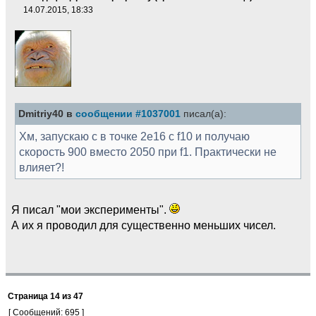
14.07.2015, 18:33
Dmitriy40 в
сообщении #1037001
писал(а):
Хм, запускаю с в точке 2е16 с f10 и получаю
скорость 900 вместо 2050 при f1. Практически не
влияет?!
Я писал "мои эксперименты".
А их я проводил для существенно меньших чисел.
Страница
14
из
47
[ Сообщений: 695 ]