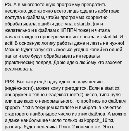
PS. А в многопоточную программу превратить
несложно, достаточно всего лишь сделать арбитраж
доступа к файлам, чтобы программа корректно
обрабатывала ошибки доступа к start.txt (ну и
желательно и к файлам с КПППЧ тоже) и читала
начало каждого проверяемого интервала из start.txt. И
всё! В основную логику работы даже и лезть не нужно!
Можно будет запускать сколько угодно копий из одной
папки и все будут обрабатывать интервалы
(практически) подряд. Дарю идею любому кто захочет
реализовать.
PPS. Выскажу ещё одну идею по улучшению
(надёжности), может кому пригодится. Если в start.txt
обнаружено "явно неадекватное"(с) число, типа нуля
или ещё какого ненормального, то пройтись по файлам
kpppch_*.txt в текущем каталоге и выбрать в качестве
стартового наибольшее число из этих файлов. А можно
и даже наибольшее число только из kpppch_16.txt,
разница будет невелика. Плюс 2 конечно же. Это в