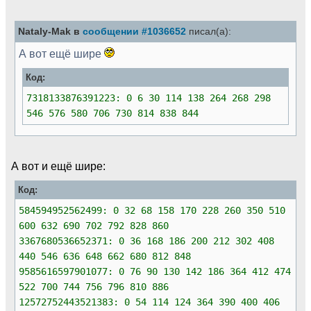
Nataly-Mak в
сообщении #1036652
писал(а):
А вот ещё шире
Код:
7318133876391223: 0 6 30 114 138 264 268 298
546 576 580 706 730 814 838 844
А вот и ещё шире:
Код:
584594952562499: 0 32 68 158 170 228 260 350 510
600 632 690 702 792 828 860
3367680536652371: 0 36 168 186 200 212 302 408
440 546 636 648 662 680 812 848
9585616597901077: 0 76 90 130 142 186 364 412 474
522 700 744 756 796 810 886
12572752443521383: 0 54 114 124 364 390 400 406