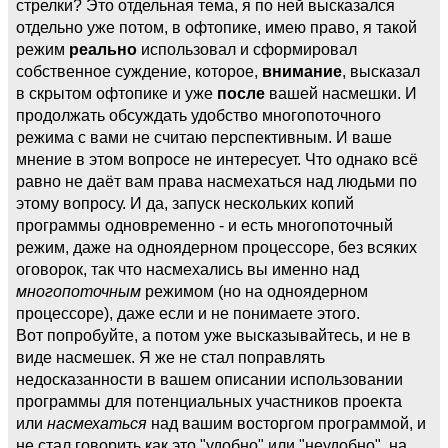
стрелки? Это отдельная тема, я по ней высказался
отдельно уже потом, в офтопике, имею право, я такой
режим
реально
использовал и сформировал
собственное суждение, которое,
внимание
, высказал
в скрытом офтопике и уже
после
вашей насмешки. И
продолжать обсуждать удобство многопоточного
режима с вами не считаю перспективным. И ваше
мнение в этом вопросе не интересует. Что однако всё
равно не даёт вам права насмехаться над людьми по
этому вопросу. И да, запуск нескольких копий
программы одновременно - и есть многопоточный
режим, даже на одноядерном процессоре, без всяких
оговорок, так что насмехались вы именно над
многопоточным
режимом (но на одноядерном
процессоре), даже если и не понимаете этого.
Вот попробуйте, а потом уже высказывайтесь, и не в
виде насмешек. Я же не стал поправлять
недосказанности в вашем описании использовании
программы для потенциальных участников проекта
или
насмехаться
над вашим восторгом программой, и
не стал говорить как это "удобно" или "неудобно", на