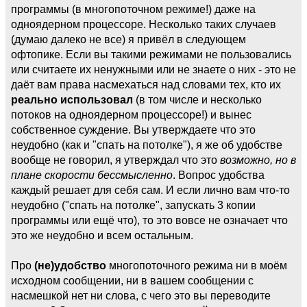
программы (в многопоточном режиме!) даже на
одноядерном процессоре. Несколько таких случаев
(думаю далеко не все) я привёл в следующем
офтопике. Если вы такими режимами не пользовались
или считаете их ненужными или не знаете о них - это не
даёт вам права насмехаться над словами тех, кто их
реально использовал
(в том числе и несколько
потоков на одноядерном процессоре!) и вынес
собственное суждение. Вы утверждаете что это
неудобно (как и "спать на потолке"), я же об удобстве
вообще не говорил, я утверждал что это
возможно, но в
плане скорости бессмысленно
. Вопрос удобства
каждый решает для себя сам. И если лично вам что-то
неудобно ("спать на потолке", запускать 3 копии
программы или ещё что), то это вовсе не означает что
это же неудобно и всем остальным.
Про
(не)удобство
многопоточного режима ни в моём
исходном сообщении, ни в вашем сообщении с
насмешкой нет ни слова, с чего это вы переводите