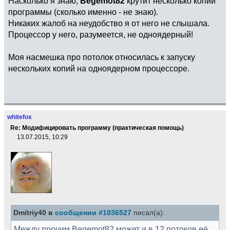
Насколько я знаю,
Begemot82
крутит несколько копий
программы (сколько именно - не знаю).
Никаких жалоб на неудобство я от него не слышала.
Процессор у него, разумеется, не одноядерный!
Моя насмешка про потолок относилась к запуску
нескольких копий на одноядерном процессоре.
whitefox
Re: Модифицировать программу (практическая помощь)
13.07.2015, 10:29
Dmitriy40 в
сообщении #1036527
писал(а):
Между прочим Begemot82 может и в 12 потоков её