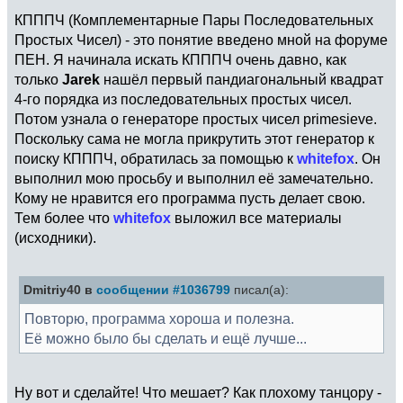
КПППЧ (Комплементарные Пары Последовательных
Простых Чисел) - это понятие введено мной на форуме
ПЕН. Я начинала искать КПППЧ очень давно, как
только
Jarek
нашёл первый пандиагональный квадрат
4-го порядка из последовательных простых чисел.
Потом узнала о генераторе простых чисел primesieve.
Поскольку сама не могла прикрутить этот генератор к
поиску КПППЧ, обратилась за помощью к
whitefox
. Он
выполнил мою просьбу и выполнил её замечательно.
Кому не нравится его программа пусть делает свою.
Тем более что
whitefox
выложил все материалы
(исходники).
Dmitriy40 в
сообщении #1036799
писал(а):
Повторю, программа хороша и полезна.
Её можно было бы сделать и ещё лучше...
Ну вот и сделайте! Что мешает? Как плохому танцору -