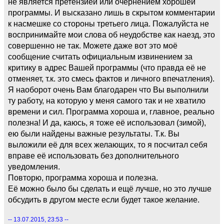
не является претензией или очернением хорошей
программы. И высказано лишь в скрытом комментарии
к насмешке со стороны третьего лица. Пожалуйста не
воспринимайте мои слова об неудобстве как наезд, это
совершенно не так. Можете даже вот это моё
сообщение считать официальным извинением за
критику в адрес Вашей программы (что правда её не
отменяет, т.к. это смесь фактов и личного впечатления).
Я наоборот очень Вам благодарен что Вы выполнили
ту работу, на которую у меня самого так и не хватило
времени и сил. Программа хороша и, главное, реально
полезна! И да, каюсь, я тоже её использовал (зимой),
ею были найдены важные результаты. Т.к. Вы
выложили её для всех желающих, то я посчитал себя
вправе её использовать без дополнительного
уведомления.
Повторю, программа хороша и полезна.
Её можно было бы сделать и ещё лучше, но это лучше
обсудить в другом месте если будет такое желание.
-- 13.07.2015, 23:53 --