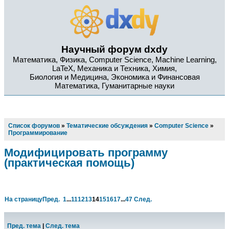
Научный форум dxdy
Математика, Физика, Computer Science, Machine Learning,
LaTeX, Механика и Техника, Химия,
Биология и Медицина, Экономика и Финансовая
Математика, Гуманитарные науки
Список форумов
»
Тематические обсуждения
»
Computer Science
»
Программирование
Модифицировать программу
(практическая помощь)
На страницу
Пред.
1
...
11
12
13
14
15
16
17
...
47
След.
Пред. тема
|
След. тема