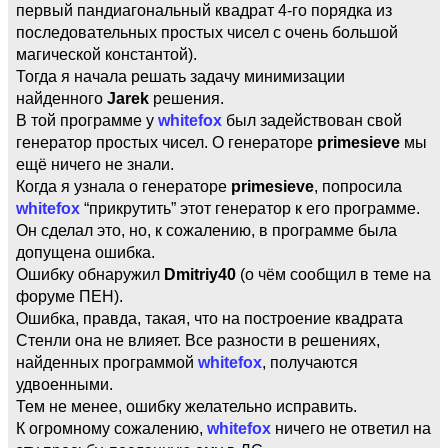
первый пандиагональный квадрат 4-го порядка из
последовательных простых чисел с очень большой
магической константой).
Тогда я начала решать задачу минимизации
найденного
Jarek
решения.
В той программе у
whitefox
был задействован свой
генератор простых чисел. О генераторе
primesieve
мы
ещё ничего не знали.
Когда я узнала о генераторе
primesieve
, попросила
whitefox
“прикрутить” этот генератор к его программе.
Он сделал это, но, к сожалению, в программе была
допущена ошибка.
Ошибку обнаружил
Dmitriy40
(о чём сообщил в теме на
форуме ПЕН).
Ошибка, правда, такая, что на построение квадрата
Стенли она не влияет. Все разности в решениях,
найденных программой
whitefox
, получаются
удвоенными.
Тем не менее, ошибку желательно исправить.
К огромному сожалению,
whitefox
ничего не ответил на