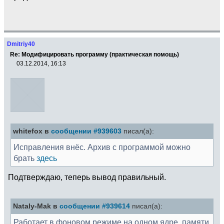
Dmitriy40
Re: Модифицировать программу (практическая помощь)
03.12.2014, 16:13
whitefox в
сообщении #939603
писал(а):
Исправления внёс. Архив с программой можно
брать
здесь
Подтверждаю, теперь вывод правильный.
Nataly-Mak в
сообщении #939614
писал(а):
Работает в фоновом режиме на одном ядре, памяти