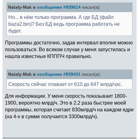
Nataly-Mak в
сообщении #939614
писал(а):
Но... в нём только программа. А где БД (файл
baza2.bin)? Без БД ведь программа работать не
будет.
Программы достаточно, задав интервал вполне можно
пользоваться. Во всяком случае у меня запустилась и
нашла известные КПППЧ правильно.
Nataly-Mak в
сообщении #939431
писал(а):
Скорость сейчас плавает от 610 до 647 млрд/час.
Для информации. У меня скорость показывает 1800-
1900, вероятно млрд/ч. Это в 2.2 раза быстрее моей
программы, которая считает 830млрд/ч на каждом ядре
(на 4-х в сумме получается 3300млрд/ч).