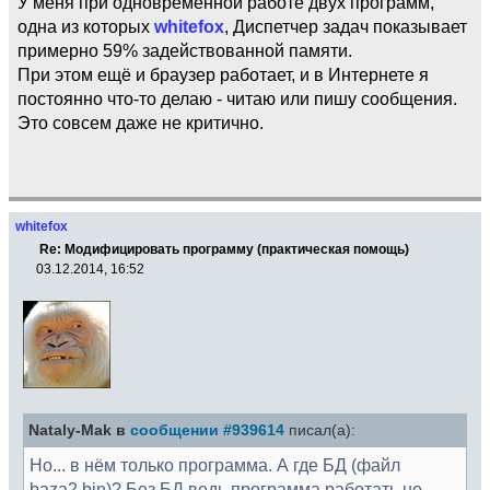
У меня при одновременной работе двух программ,
одна из которых
whitefox
, Диспетчер задач показывает
примерно 59% задействованной памяти.
При этом ещё и браузер работает, и в Интернете я
постоянно что-то делаю - читаю или пишу сообщения.
Это совсем даже не критично.
whitefox
Re: Модифицировать программу (практическая помощь)
03.12.2014, 16:52
Nataly-Mak в
сообщении #939614
писал(а):
Но... в нём только программа. А где БД (файл
baza2.bin)? Без БД ведь программа работать не