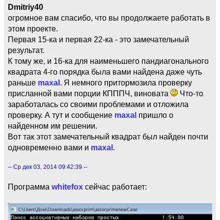
Dmitriy40
огромное вам спасибо, что вы продолжаете работать в
этом проекте.
Первая 15-ка и первая 22-ка - это замечательный
результат.
К тому же, и 16-ка для наименьшего пандиагонального
квадрата 4-го порядка была вами найдена даже чуть
раньше
maxal
. Я немного притормозила проверку
присланной вами порции КПППЧ, виновата
Что-то
заработалась со своими проблемами и отложила
проверку. А тут и сообщение
maxal
пришло о
найденном им решении.
Вот так этот замечательный квадрат был найден почти
одновременно вами и
maxal
.
-- Ср дек 03, 2014 09:42:39 --
Программа
whitefox
сейчас работает: