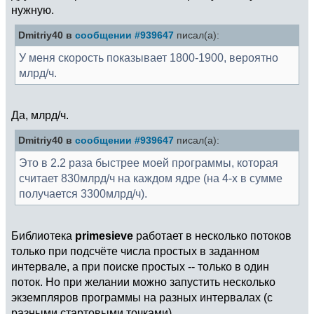
нужную.
Dmitriy40 в
сообщении #939647
писал(а):
У меня скорость показывает 1800-1900, вероятно
млрд/ч.
Да, млрд/ч.
Dmitriy40 в
сообщении #939647
писал(а):
Это в 2.2 раза быстрее моей программы, которая
считает 830млрд/ч на каждом ядре (на 4-х в сумме
получается 3300млрд/ч).
Библиотека
primesieve
работает в несколько потоков
только при подсчёте числа простых в заданном
интервале, а при поиске простых -- только в один
поток. Но при желании можно запустить несколько
экземпляров программы на разных интервалах (с
разными стартовыми точками).