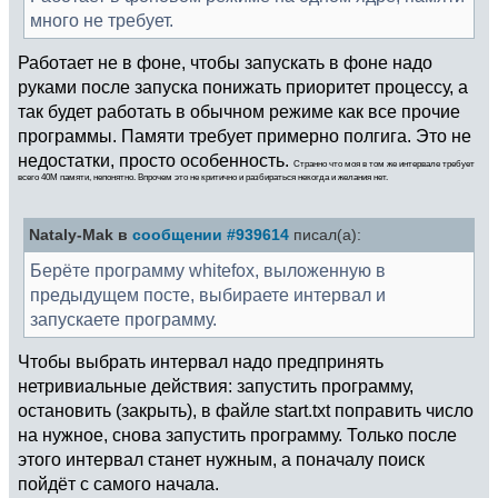
много не требует.
Работает не в фоне, чтобы запускать в фоне надо
руками после запуска понижать приоритет процессу, а
так будет работать в обычном режиме как все прочие
программы. Памяти требует примерно полгига. Это не
недостатки, просто особенность.
Странно что моя в том же интервале требует
всего 40М памяти, непонятно. Впрочем это не критично и разбираться некогда и желания нет.
Nataly-Mak в
сообщении #939614
писал(а):
Берёте программу whitefox, выложенную в
предыдущем посте, выбираете интервал и
запускаете программу.
Чтобы выбрать интервал надо предпринять
нетривиальные действия: запустить программу,
остановить (закрыть), в файле start.txt поправить число
на нужное, снова запустить программу. Только после
этого интервал станет нужным, а поначалу поиск
пойдёт с самого начала.