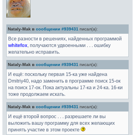
Nataly-Mak в
сообщении #939431
писал(а):
Все разности в решениях, найденных программой
whitefox
, получаются удвоенными . . . ошибку
желательно исправить.
Nataly-Mak в
сообщении #939431
писал(а):
И ещё: поскольку первая 15-ка уже найдена
Dmitriy40, надо заменить в программе поиск 15-ок
на поиск 17-ок. Пока актуальны 17-ка и 24-ка. 16-ки
тоже продолжаем искать.
Nataly-Mak в
сообщении #939431
писал(а):
И ещё второй вопрос . . . разрешаете ли вы
выложить вашу программу для всех желающих
принять участие в этом проекте