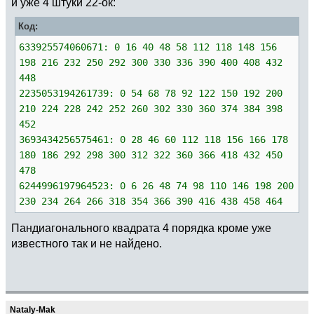
и уже 4 штуки 22-ок:
Код:
633925574060671: 0 16 40 48 58 112 118 148 156
198 216 232 250 292 300 330 336 390 400 408 432
448
2235053194261739: 0 54 68 78 92 122 150 192 200
210 224 228 242 252 260 302 330 360 374 384 398
452
3693434256575461: 0 28 46 60 112 118 156 166 178
180 186 292 298 300 312 322 360 366 418 432 450
478
6244996197964523: 0 6 26 48 74 98 110 146 198 200
230 234 264 266 318 354 366 390 416 438 458 464
Пандиагонального квадрата 4 порядка кроме уже
известного так и не найдено.
Nataly-Mak