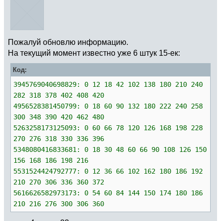
Пожалуй обновлю информацию.
На текущий момент известно уже 6 штук 15-ек:
Код:
3945769040698829: 0 12 18 42 102 138 180 210 240
282 318 378 402 408 420
4956528381450799: 0 18 60 90 132 180 222 240 258
300 348 390 420 462 480
5263258173125093: 0 60 66 78 120 126 168 198 228
270 276 318 330 336 396
5348080416833681: 0 18 30 48 60 66 90 108 126 150
156 168 186 198 216
5531524424792777: 0 12 36 66 102 162 180 186 192
210 270 306 336 360 372
5616626582973173: 0 54 60 84 144 150 174 180 186
210 216 276 300 306 360