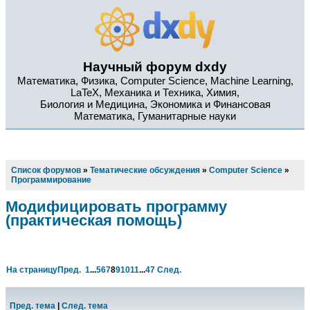
Научный форум dxdy
Математика, Физика, Computer Science, Machine Learning,
LaTeX, Механика и Техника, Химия,
Биология и Медицина, Экономика и Финансовая
Математика, Гуманитарные науки
Список форумов
»
Тематические обсуждения
»
Computer Science
»
Программирование
Модифицировать программу
(практическая помощь)
На страницу
Пред.
1
...
5
6
7
8
9
10
11
...
47
След.
Пред. тема
|
След. тема