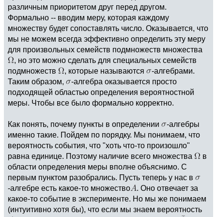
различным приоритетом друг перед другом.
Формально -- вводим меру, которая каждому
множеству будет сопоставлять число. Оказывается, что
мы не можем всегда эффективно определить эту меру
для произвольных семейств подмножеств множества
, но это можно сделать для специальных семейств
подмножеств
, которые называются
-алгебрами.
Таким образом,
-алгебра оказывается просто
подходящей областью определения вероятностной
меры. Чтобы все было формально корректно.
Как понять, почему пункты в определении
-алгебры
именно такие. Пойдем по порядку. Мы понимаем, что
вероятность события, что "хоть что-то произошло"
равна единице. Поэтому наличие всего множества
в
области определения меры вполне объяснимо. С
первым пунктом разобрались. Пусть теперь у нас в
-алгебре есть какое-то множество
. Оно отвечает за
какое-то событие в эксперименте. Но мы же понимаем
(интуитивно хотя бы), что если мы знаем вероятность