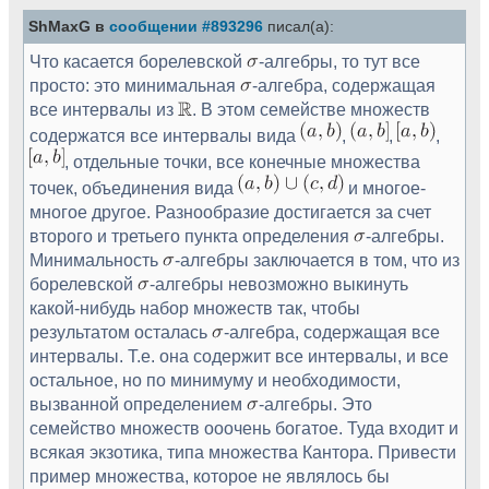
ShMaxG в
сообщении #893296
писал(а):
Что касается борелевской
-алгебры, то тут все
просто: это минимальная
-алгебра, содержащая
все интервалы из
. В этом семействе множеств
содержатся все интервалы вида
,
,
,
, отдельные точки, все конечные множества
точек, объединения вида
и многое-
многое другое. Разнообразие достигается за счет
второго и третьего пункта определения
-алгебры.
Минимальность
-алгебры заключается в том, что из
борелевской
-алгебры невозможно выкинуть
какой-нибудь набор множеств так, чтобы
результатом осталась
-алгебра, содержащая все
интервалы. Т.е. она содержит все интервалы, и все
остальное, но по минимуму и необходимости,
вызванной определением
-алгебры. Это
семейство множеств ооочень богатое. Туда входит и
всякая экзотика, типа множества Кантора. Привести
пример множества, которое не являлось бы