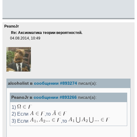
PeanoJr
Re: Аксиоматика теории вероятностей.
04.08.2014, 10:49
alcoholist в
сообщении #893274
писал(а):
PeanoJr в
сообщении #893266
писал(а):
1)
2) Если
,то
3) Если
,то