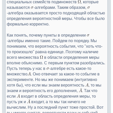
специальных семейств подмножеств
, которые
называются
-алгебрами. Таким образом,
-алгебра оказывается просто подходящей областью
определения вероятностной меры. Чтобы все было
формально корректно.
Как понять, почему пункты в определении
-алгебры именно такие. Пойдем по порядку. Мы
понимаем, что вероятность события, что "хоть что-
то произошло" равна единице. Поэтому наличие
всего множества
в области определения меры
вполне объяснимо. С первым пунктом разобрались.
Пусть теперь у нас в
-алгебре есть какое-то
множество
. Оно отвечает за какое-то событие в
эксперименте. Но мы же понимаем (интуитивно
хотя бы), что если мы знаем вероятность
, то мы
знаем и вероятность его дополнения,
. Так что
если
входит в область определения меры, то
пусть уж и
входит, а то мы так ничего не
вычислим. Ну а последний пункт тоже простой. Вот
вы умеете считать вероятности разных событий.