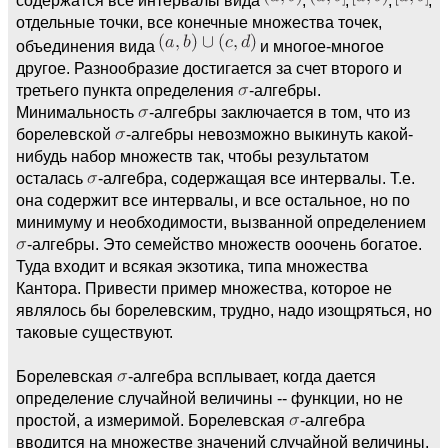
отдельные точки, все конечные множества точек,
объединения вида
и многое-многое
другое. Разнообразие достигается за счет второго и
третьего пункта определения
-алгебры.
Минимальность
-алгебры заключается в том, что из
борелевской
-алгебры невозможно выкинуть какой-
нибудь набор множеств так, чтобы результатом
осталась
-алгебра, содержащая все интервалы. Т.е.
она содержит все интервалы, и все остальное, но по
минимуму и необходимости, вызванной определением
-алгебры. Это семейство множеств ооочень богатое.
Туда входит и всякая экзотика, типа множества
Кантора. Привести пример множества, которое не
являлось бы борелевским, трудно, надо изощряться, но
таковые существуют.
Борелевская
-алгебра всплывает, когда дается
определение случайной величины -- функции, но не
простой, а измеримой. Борелевская
-алгебра
вводится на множестве значений случайной величины.