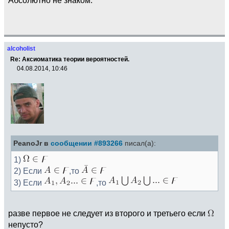
alcoholist
Re: Аксиоматика теории вероятностей.
04.08.2014, 10:46
PeanoJr в
сообщении #893266
писал(а):
1)
2) Если
,то
3) Если
,то
разве первое не следует из второго и третьего если
непусто?