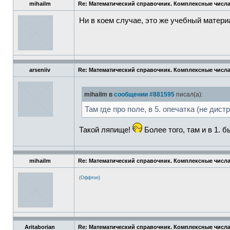
mihailm
Re: Математический справочник. Комплексные числа
Ни в коем случае, это же учебный матери
arseniiv
Re: Математический справочник. Комплексные числа
mihailm в
сообщении #881595
писал(а):
Там где про поле, в 5. опечатка (не дис
Такой ляпище!
Более того, там и в 1. 
mihailm
Re: Математический справочник. Комплексные числа
(Оффтоп)
Aritaborian
Re: Математический справочник. Комплексные числа