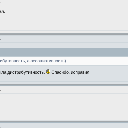
.
ал.
.
трибутивность, а ассоциативность)
была дистрибутивность.
Спасибо, исправил.
.
.