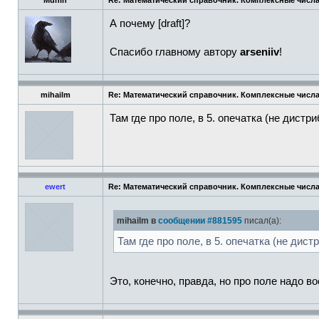
Munin
Re: Математический справочник. Комплексные числа
А почему [draft]?
Спасибо главному автору
arseniiv
!
mihailm
Re: Математический справочник. Комплексные числа
Там где про поле, в 5. опечатка (не дистр
ewert
Re: Математический справочник. Комплексные числа
mihailm в
сообщении #881595
писал(а):
Там где про поле, в 5. опечатка (не дис
Это, конечно, правда, но про поле надо в