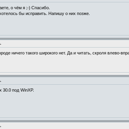
те, о чём я ;-) Спасибо.
хотелось бы исправить. Напишу о них позже.
.
вроде ничего такого широкого нет. Да и читать, скроля влево-впр
.
ox 30.0 под WinXP.
.