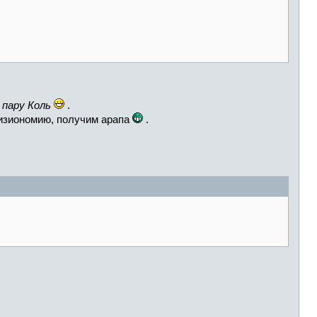
м
пару Коль
.
изиономию, получим арапа
.