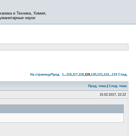
ханика и Техника, Химия,
Гуманитарные науки
На страницу
Пред.
1
...
116
,
117
,
118
,
119
,
120
,
121
,
122
...
133
След.
Пред. тема
|
След. тема
15.02.2017, 22:22