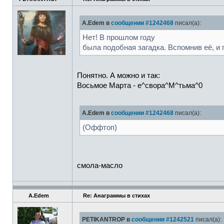
A.Edem в
сообщении #1242468
писал(а):
Нет! В прошлом году
была подобная загадка. Вспомнив её, и 
Понятно. А можно и так:
Восьмое Марта - е^свора^М^тьма^0
A.Edem в
сообщении #1242468
писал(а):
(Оффтоп)
смола-масло
A.Edem
Re: Анаграммы в стихах
PETIKANTROP в
сообщении #1242521
писал(а):