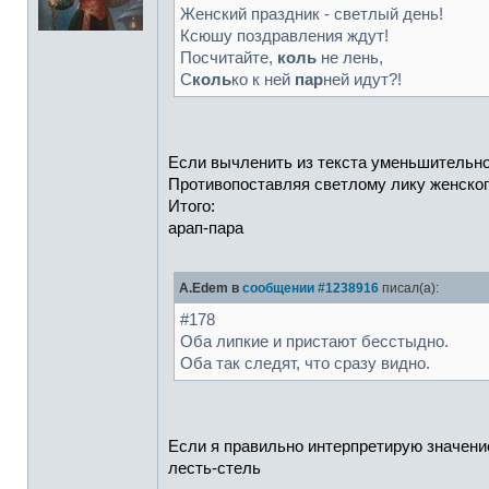
Женский праздник - светлый день!
Ксюшу поздравления ждут!
Посчитайте,
коль
не лень,
С
коль
ко к ней
пар
ней идут?!
Если вычленить из текста уменьшительно
Противопоставляя светлому лику женско
Итого:
арап-пара
A.Edem в
сообщении #1238916
писал(а):
#178
Оба липкие и пристают бесстыдно.
Оба так следят, что сразу видно.
Если я правильно интерпретирую значение 
лесть-стель