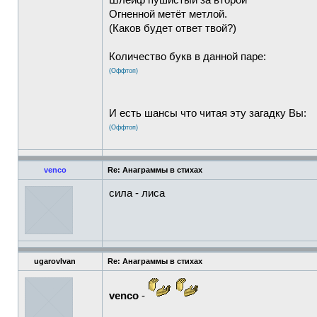
Шлейф пушистый за второй
Огненной метёт метлой.
(Каков будет ответ твой?)
Количество букв в данной паре:
(Оффтоп)
И есть шансы что читая эту загадку Вы:
(Оффтоп)
venco
Re: Анаграммы в стихах
сила - лиса
ugarovIvan
Re: Анаграммы в стихах
venco
-