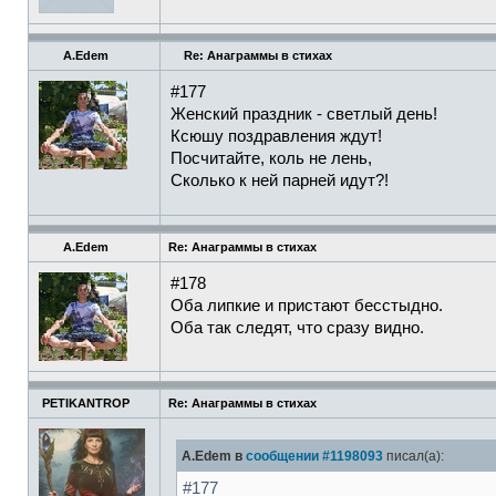
A.Edem
Re: Анаграммы в стихах
#177
Женский праздник - светлый день!
Ксюшу поздравления ждут!
Посчитайте, коль не лень,
Сколько к ней парней идут?!
A.Edem
Re: Анаграммы в стихах
#178
Оба липкие и пристают бесстыдно.
Оба так следят, что сразу видно.
PETIKANTROP
Re: Анаграммы в стихах
A.Edem в
сообщении #1198093
писал(а):
#177