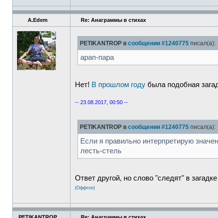
A.Edem
Re: Анаграммы в стихах
PETIKANTROP в
сообщении #1240775
писал(а):
арап-пара
Нет!
В прошлом году
была подобная загадк
-- 23.08.2017, 00:50 --
PETIKANTROP в
сообщении #1240775
писал(а):
Если я правильно интерпретирую значени
лесть-стель
Ответ другой, но слово "следят" в загадк
(Оффтоп)
PETIKANTROP
Re: Анаграммы в стихах