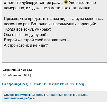
отчего-то дублируется три раза...
Уверяю, это не
намеренно, и я даже не заметил, как так вышло.
Прежде, чем предстать в этом виде, загадка менялась
несколько раз. Вот одна из предыдущих вариаций:
"Когда все тонут, умирают,
Она о вечном душу рвёт.
Второй же строй свой возглавляет -
А строй стоит, и не идёт."
Страница
117
из
133
[ Сообщений: 1982 ]
На страницу
Пред.
1
...
114
115
116
117
118
119
120
...
133
След.
Список форумов
»
Беседы
»
Свободный полёт
»
Загадки,
головоломки, ребусы