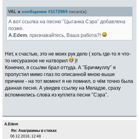
VAL в
сообщении #1172964
писал(а):
А вот ссылка на песню "Цыганка Сэра" добавлена
позже.
A.Edem
, признавайтесь, Ваша работа?!
Нет, к счастью, это не моих рук дело ( хоть где-то я что-
то несуразное не натворил
)!
Конечно, я ссылки брал оттуда. А "Бричмуллу" я
пропустил мимо глаз по описанной мною выше
причине - на тот момент я не помнил, о чём точно была
данная песня. А увидев ссылку на Меладзе, сразу
вспомнились слова из куплета песни "Сэра".
A.Edem
Re: Анаграммы в стихах
06.12.2016, 12:48