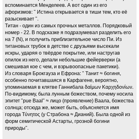
вспоминается Менделеев. А вот один из его
афоризмов: " Истина открывается в тиши тем, кто её
разыскивает ".
Титан - один из самых прочных металлов. Порядковый
номер - 22. В подсказке я подразумевал разделить его
на 7 (N), и получить приблизительное число Пи. Из
титановых трубок в детстве с друзьями высекали
искры, ударяя о твёрдое покрытие, или настругав
опилок из него, делали небольшие фейерверки (а
смешивая кое с чем, и взрывоопасные пакетики).
Из словаря Брокгауза и Ефрона: " Танит ≈ богиня,
особенно почитавшаяся в Карфагене, вероятно,
упоминаемая в клятве Ганнибала δαίμων Καρχηδονίων.
По-видимому, была лунным божеством, почему носила
эпитет "pue Baal" ≈ лицо (проявление) Ваала, божества
солнца; отсюда же, может быть, объясняется имя
города Τύνητος (у Страбона ≈ Дианий). Была одной из
форм семитической Астарты, грозной богини
природы".