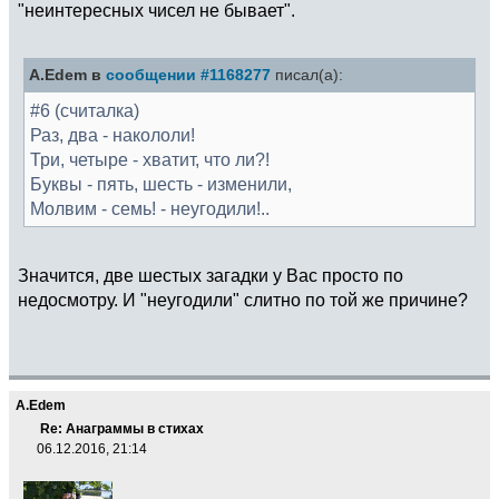
"неинтересных чисел не бывает".
A.Edem в
сообщении #1168277
писал(а):
#6 (считалка)
Раз, два - накололи!
Три, четыре - хватит, что ли?!
Буквы - пять, шесть - изменили,
Молвим - семь! - неугодили!..
Значится, две шестых загадки у Вас просто по
недосмотру. И "неугодили" слитно по той же причине?
A.Edem
Re: Анаграммы в стихах
06.12.2016, 21:14