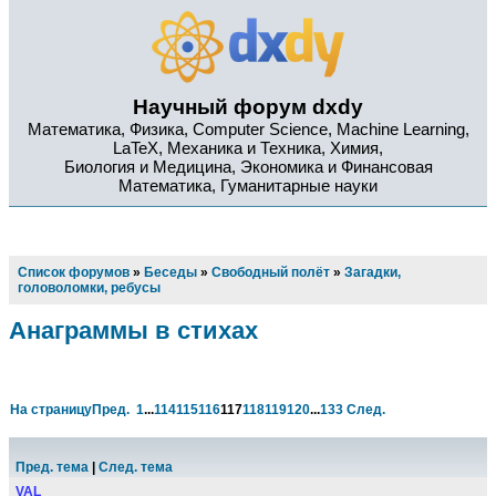
Научный форум dxdy
Математика, Физика, Computer Science, Machine Learning,
LaTeX, Механика и Техника, Химия,
Биология и Медицина, Экономика и Финансовая
Математика, Гуманитарные науки
Список форумов
»
Беседы
»
Свободный полёт
»
Загадки,
головоломки, ребусы
Анаграммы в стихах
На страницу
Пред.
1
...
114
115
116
117
118
119
120
...
133
След.
Пред. тема
|
След. тема
VAL