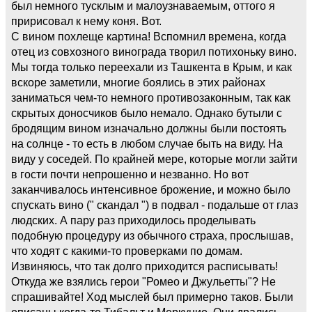
был немного тусклым и малоузнаваемым, оттого я
пририсовал к нему коня. Вот.
С вином похлеще картина! Вспомнил времена, когда
отец из совхозного винограда творил потихоньку вино.
Мы тогда только переехали из Ташкента в Крым, и как
вскоре заметили, многие боялись в этих районах
заниматься чем-то немного противозаконным, так как
скрытых доносчиков было немало. Однако бутыли с
бродящим вином изначально должны были постоять
на солнце - то есть в любом случае быть на виду. На
виду у соседей. По крайней мере, которые могли зайти
в гости почти непрошенно и незванно. Но вот
заканчивалось интенсивное брожение, и можно было
спускать вино (" скандал ") в подвал - подальше от глаз
людских. А пару раз приходилось проделывать
подобную процедуру из обычного страха, прослышав,
что ходят с какими-то проверками по домам.
Извиняюсь, что так долго приходится расписывать!
Откуда же взялись герои "Ромео и Джульетты"? Не
спрашивайте! Ход мыслей был примерно таков. Были
описаны когда-то Тибальт и Меркуцио. Они дрались