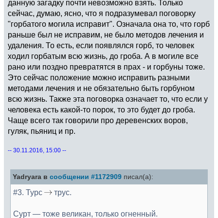
данную загадку почти невозможно взять. Только
сейчас, думаю, ясно, что я подразумевал поговорку
"горбатого могила исправит". Означала она то, что горб
раньше был не исправим, не было методов лечения и
удаления. То есть, если появлялся горб, то человек
ходил горбатым всю жизнь, до гроба. А в могиле все
рано или поздно превратятся в прах - и горбуны тоже.
Это сейчас положение можно исправить разными
методами лечения и не обязательно быть горбуном
всю жизнь. Также эта поговорка означает то, что если у
человека есть какой-то порок, то это будет до гроба.
Чаще всего так говорили про деревенских воров,
гуляк, пьяниц и пр.
-- 30.11.2016, 15:00 --
Yadryara в
сообщении #1172909
писал(а):
#3. Турс
трус.
Сурт — тоже великан, только огненный.