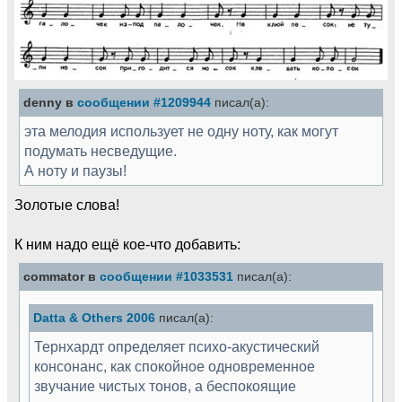
denny в
сообщении #1209944
писал(а):
эта мелодия использует не одну ноту, как могут
подумать несведущие.
А ноту и паузы!
Золотые слова!
К ним надо ещё кое-что добавить:
commator в
сообщении #1033531
писал(а):
Datta & Others 2006
писал(а):
Тернхардт определяет психо-акустический
консонанс, как спокойное одновременное
звучание чистых тонов, а беспокоящие