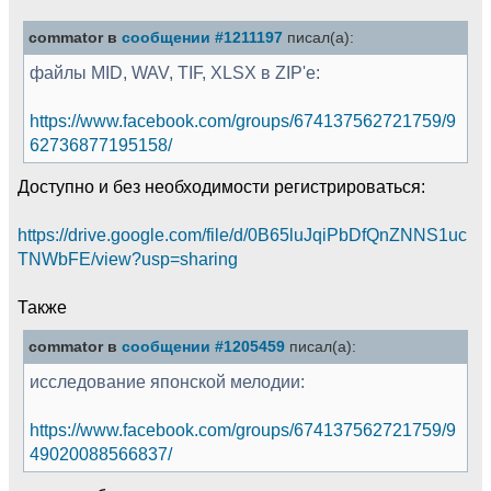
commator в
сообщении #1211197
писал(а):
файлы MID, WAV, TIF, XLSX в ZIP'е:
https://www.facebook.com/groups/674137562721759/9
62736877195158/
Доступно и без необходимости регистрироваться:
https://drive.google.com/file/d/0B65luJqiPbDfQnZNNS1uc
TNWbFE/view?usp=sharing
Также
commator в
сообщении #1205459
писал(а):
исследование японской мелодии:
https://www.facebook.com/groups/674137562721759/9
49020088566837/