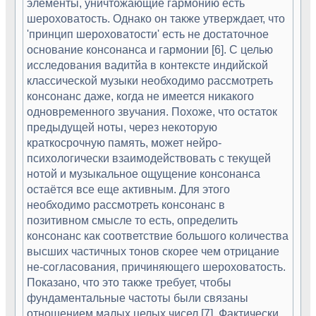
элементы, уничтожающие гармонию есть
шероховатость. Однако он также утверждает, что
'принцип шероховатости' есть не достаточное
основание консонанса и гармонии [6]. С целью
исследования вадитйа в контексте индийской
классической музыки необходимо рассмотреть
консонанс даже, когда не имеется никакого
одновременного звучания. Похоже, что остаток
предыдущей ноты, через некоторую
краткосрочную память, может нейро-
психологически взаимодействовать с текущей
нотой и музыкальное ощущение консонанса
остаётся все еще активным. Для этого
необходимо рассмотреть консонанс в
позитивном смысле то есть, определить
консонанс как соответствие большого количества
высших частичных тонов скорее чем отрицание
не-согласования, причиняющего шероховатость.
Показано, что это также требует, чтобы
фундаментальные частоты были связаны
отношением малых целых чисел [7]. Фактически