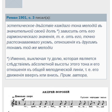
Риман 1901, с. 3
писал(а):
эстетическое дѣйствіе каждаго тона мелодій въ
значительной своей долѣ
*)
зависить отъ его
гармоническаго значенія, т. е. отъ его, точно
распознаваемаго ухомъ, отношенія къ другимъ
тонамъ той-же мелодіи
*) Именно, выключая ту долю, которая является
слѣдствіемъ абсолютной высоты этого тона и его
отношенія къ общей мелодической линіи, т. е. его
движенія вверхъ или внизъ.
Прим. автора
.