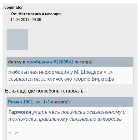
commator
Re: Математика и мелодия
14.04.2017, 09:39
denny в
сообщении #1208541
писал(а):
любопытная информация у М. Шредера <...>
ссылается на эстетическую теорию Биркгофа
Есть ещё где полюбопытствовать:
Риман 1901, сс. 1-3
писал(а):
Гармонія
учитъ насъ логически осмысленному и
техни­чески правильному связыванію аккордовъ
<...>