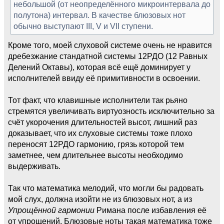
небольшой (от неопределённого микроинтервала до
полутона) интервал. В качестве блюзовых нот
обычно выступают III, V и VII ступени.
Кроме того, моей слуховой системе очень не нравится
дребезжание стандатной системы 12РДО (12 Равных
Делений Октавы), которая всё ещё доминирует у
исполнителей ввиду её примитивности в освоении.
Тот факт, что клавишные исполнители так рьяно
стремятся увеличивать виртуозность исключительно за
счёт укорочения длительностей высот, лишний раз
доказывает, что их слуховые системы тоже плохо
переносят 12РДО гармонию, грязь которой тем
заметнее, чем длительнее высоты необходимо
выдерживать.
Так что математика мелодий, что могли бы радовать
мой слух, должна изойти не из блюзовых нот, а из
Упрощённой гармонии
Римана после избавления её
от упрощений. Блюзовые ноты такая математика тоже