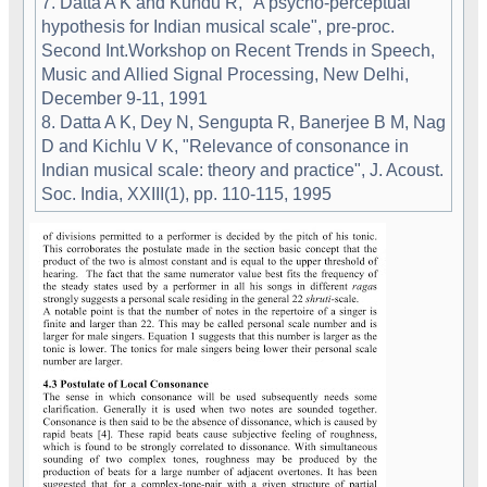
7. Datta A K and Kundu R, "A psycho-perceptual
hypothesis for Indian musical scale", pre-proc.
Second Int.Workshop on Recent Trends in Speech,
Music and Allied Signal Processing, New Delhi,
December 9-11, 1991
8. Datta A K, Dey N, Sengupta R, Banerjee B M, Nag
D and Kichlu V K, "Relevance of consonance in
Indian musical scale: theory and practice", J. Acoust.
Soc. India, XXIII(1), pp. 110-115, 1995