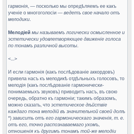
гармонія, — посколько мы опредѣляемъ ее какъ
ученіе о многоголосіи —
ведетъ свое начало отъ
мелодики
.
Мелодіей
мы называемъ логически осмысленное и
эсте­тически удовлетворяющее движеніе голоса
по тонамъ раз­личной высоты
.
<...>
И если гармонія (какъ послѣдованіе аккордовъ)
привела насъ къ мелодикѣ отдѣльныхъ голосовъ, то
мелодія (какъ послѣдованіе гармонически-
понимаемыхъ звуковъ) приводитъ насъ, въ свою
очередь, обратно къ гармоніи; такимъ образомъ,
можно сказать, что
эстетическое дѣйствіе
каждаго тона мелодій въ значительной своей долѣ
*)
зависить отъ его гармоническаго значенія, т. е.
отъ его, точно распознаваемаго ухомъ,
отношенія къ другимъ тонамъ той-же мелодіи