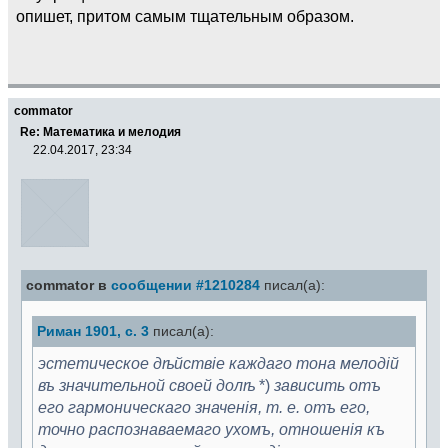
опишет, притом самым тщательным образом.
commator
Re: Математика и мелодия
22.04.2017, 23:34
commator в
сообщении #1210284
писал(а):
Риман 1901, с. 3
писал(а):
эстетическое дѣйствіе каждаго тона мелодій
въ значительной своей долѣ
*)
зависить отъ
его гармоническаго значенія, т. е. отъ его,
точно распознаваемаго ухомъ, отношенія къ