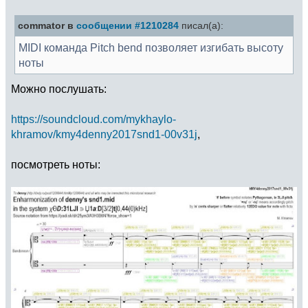
commator в
сообщении #1210284
писал(а):
MIDI команда Pitch bend позволяет изгибать высоту
ноты
Можно послушать:
https://soundcloud.com/mykhaylo-
khramov/kmy4denny2017snd1-00v31j
,
посмотреть ноты: