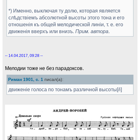
*) Именно, выключая ту долю, которая является
слѣдствіемъ абсолютной высоты этого тона и его
отношенія къ общей мелодической линіи, т. е. его
движенія вверхъ или внизъ.
Прим. автора
.
-- 14.04.2017, 09:28 --
Мелодии тоже не без парадоксов.
Риман 1901, с. 1
писал(а):
движеніе голоса по тонамъ раз­личной высоты[/i]