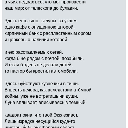
в чьих недрах все, что мог произвести
наш мир: от телескопа до булавки.
Здесь есть кино, салуны, за углом
одно кафе с опущенною шторой,
кирпичный банк с распластанным орлом
и церковь, о наличии которой
и ею расставляемых сетей,
когда б не рядом с почтой, позабыли.
И если б здесь не делали детей,
то пастор бы крестил автомобили.
Здесь буйствуют кузнечики в тиши.
В шесть вечера, как вследствии ато́мной
войны, уже не встретишь ни души.
Луна вплывает, вписываясь в темный
квадрат окна, что твой Экклезиаст.
Лишь изредка несущийся куда-то
шикарный бьюик фарами обдаст