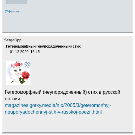
(Оффтоп)
SergeCpp
Гетероморфный (неупорядоченный) стих
01.12.2020, 15:45
Гетероморфный (неупорядоченный) стих в русской
поэзии
magazines.gorky.media/nlo/2005/3/geteromorfnyj-
neuporyadochennyj-stih-v-russkoj-poezii.html