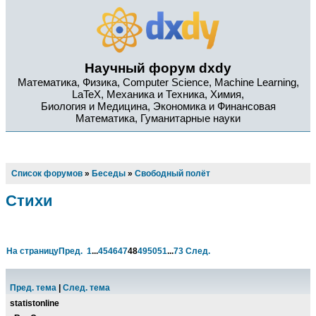
Научный форум dxdy
Математика, Физика, Computer Science, Machine Learning,
LaTeX, Механика и Техника, Химия,
Биология и Медицина, Экономика и Финансовая
Математика, Гуманитарные науки
Список форумов
»
Беседы
»
Свободный полёт
Стихи
На страницу
Пред.
1
...
45
46
47
48
49
50
51
...
73
След.
Пред. тема
|
След. тема
statistonline