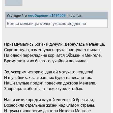
Утундрий в
сообщении #1494508
писал(а):
Божьи мельницы мелют ужасно медленно
Призадумались боги - и дунули. Дёрнулась мельница,
Скрежетнуло, взметнулась труха, наступает финал.
На одной перекладине корчатся Эйхман и Менгеле.
Время жизни их было - случайная величина.
Эх, ускорим историю, дав ей могучего пенделя!
И в учебниках завтрашних будет написано так:
Наши глупые предки повесили доктора Менгеле,
Запрещали аборты, а также курили табак.
Наши дикие предки наукой евгеникой брезгали,
Возносили отдельные жизни над благом страны,
И труды пионерские доктора Йозефа Менгеле