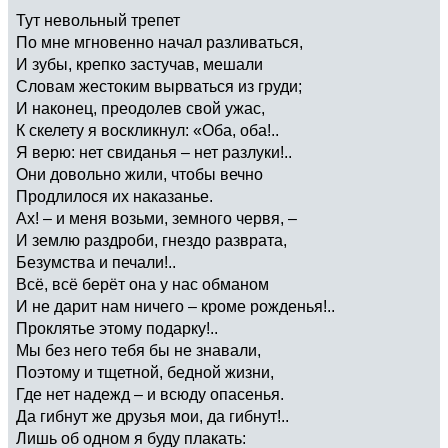
Тут невольный трепет
По мне мгновенно начал разливаться,
И зубы, крепко застучав, мешали
Словам жестоким вырваться из груди;
И наконец, преодолев свой ужас,
К скелету я воскликнул: «Оба, оба!..
Я верю: нет свиданья – нет разлуки!..
Они довольно жили, чтобы вечно
Продлилося их наказанье.
Ах! – и меня возьми, земного червя, –
И землю раздроби, гнездо разврата,
Безумства и печали!..
Всё, всё берёт она у нас обманом
И не дарит нам ничего – кроме рожденья!..
Проклятье этому подарку!..
Мы без него тебя бы не знавали,
Поэтому и тщетной, бедной жизни,
Где нет надежд – и всюду опасенья.
Да гибнут же друзья мои, да гибнут!..
Лишь об одном я буду плакать: