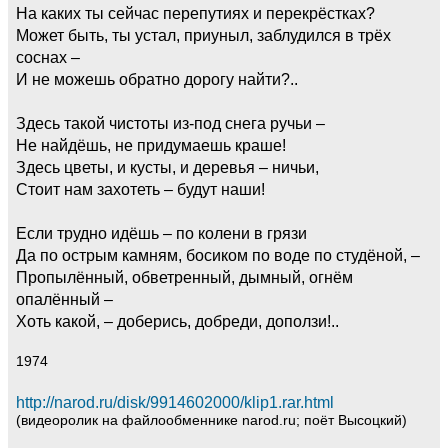
На каких ты сейчас перепутиях и перекрёстках?
Может быть, ты устал, приуныл, заблудился в трёх
соснах –
И не можешь обратно дорогу найти?..
Здесь такой чистоты из-под снега ручьи –
Не найдёшь, не придумаешь краше!
Здесь цветы, и кусты, и деревья – ничьи,
Стоит нам захотеть – будут наши!
Если трудно идёшь – по колени в грязи
Да по острым камням, босиком по воде по студёной, –
Пропылённый, обветренный, дымный, огнём
опалённый –
Хоть какой, – доберись, добреди, доползи!..
1974
http://narod.ru/disk/9914602000/klip1.rar.html
(видеоролик на файлообменнике narod.ru; поёт Высоцкий)