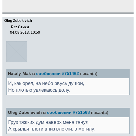
Oleg Zubelevich
Re: Стихи
04.08.2013, 10:50
Nataly-Mak в
сообщении #751462
писал(а):
И, как орел, на небо рвусь душой,
Но плотью увлекаюсь долу.
Oleg Zubelevich в
сообщении #751568
писал(а):
Груз тяжких дум наверх меня тянул,
А крылья плоти вниз влекли, в могилу.