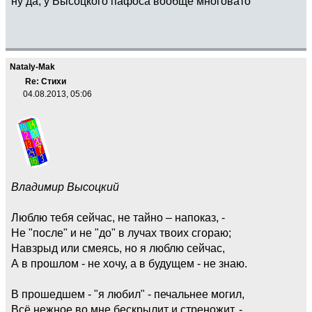
ну да, у Высоцкого пафоса вообще многовато
Nataly-Mak
Re: Стихи
04.08.2013, 05:06
Владимир Высоцкий
Люблю тебя сейчас, не тайно – напоказ, -
Не "после" и не "до" в лучах твоих сгораю;
Навзрыд или смеясь, но я люблю сейчас,
А в прошлом - не хочу, а в будущем - не знаю.
В прошедшем - "я любил" - печальнее могил,
Всё нежное во мне бескрылит и стреножит, -