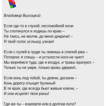
Владимир Высоцкий
Если где-то в глухой, неспокойной ночи
Ты споткнулся и ходишь по краю –
Не таись, не молчи, до меня докричи! –
Я твой голос услышу, узнаю!
Если с пулей в груди ты лежишь в спелой ржи –
Потерпи: я спешу – и усталости ноги не чуют!
Мы вернёмся туда, где и воздух, и травы врачуют, –
Только ты не умри, только кровь удержи!..
Если конь под тобой, ты домчи, доскачи –
Конь дорогу отыщет буланый
В те края, где всегда бьют живые ключи, –
И они исцелят твои раны!
Где же ты – взаперти или в долгом пути?