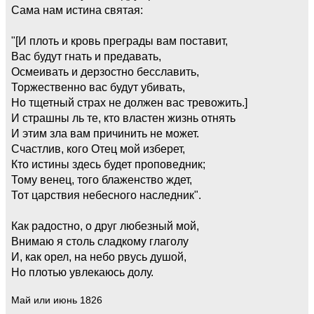
Сама нам истина святая:
"[И плоть и кровь преграды вам поставит,
Вас будут гнать и предавать,
Осмеивать и дерзостно бесславить,
Торжественно вас будут убивать,
Но тщетный страх не должен вас тревожить.]
И страшны ль те, кто властен жизнь отнять
И этим зла вам причинить не может.
Счастлив, кого Отец мой изберет,
Кто истины здесь будет проповедник;
Тому венец, того блаженство ждет,
Тот царствия небесного наследник".
Как радостно, о друг любезный мой,
Внимаю я столь сладкому глаголу
И, как орел, на небо рвусь душой,
Но плотью увлекаюсь долу.
Май или июнь 1826