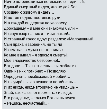
Ничто встревожиться не мыслило – единый,
Единый смертный видел, что не дай Бог
Созданию живому видеть…
И вот он поднял костяные руки –
И в каждой он держал по человеку,
Дрожащему – и мне они знакомы были –
И кинул взор на них я – и заплакал!..
И странный голос вдруг раздался: «Малодушный!
Сын праха и забвения, не ты ли
Изнемогая в муках нестерпимых,
Ко мне взывал – я здесь: я смерть!..
Моё владычество безбрежно!..
Вот двое. – Ты их знаешь – ты любил их…
Один из них погибнет. – Позволяю
Определить неизбежимый жребий…
И ты умрёшь, и в вечности погибнешь –
И их нигде, нигде вторично не увидишь –
Знай, как исчезнет время, так и люди,
Его рожденье, – только Бог лишь вечен…
– Решись, несчастный!..»