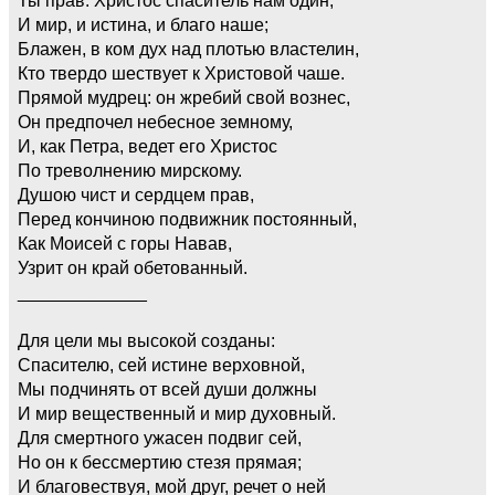
И мир, и истина, и благо наше;
Блажен, в ком дух над плотью властелин,
Кто твердо шествует к Христовой чаше.
Прямой мудрец: он жребий свой вознес,
Он предпочел небесное земному,
И, как Петра, ведет его Христос
По треволнению мирскому.
Душою чист и сердцем прав,
Перед кончиною подвижник постоянный,
Как Моисей с горы Навав,
Узрит он край обетованный.
_____________
Для цели мы высокой созданы:
Спасителю, сей истине верховной,
Мы подчинять от всей души должны
И мир вещественный и мир духовный.
Для смертного ужасен подвиг сей,
Но он к бессмертию стезя прямая;
И благовествуя, мой друг, речет о ней