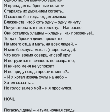
Я припадал на бренные останки,
Стараясь их дыханием согреть…
О сколько б я тогда отдал земных
Блаженств, чтоб хоть одну – одну минуту
Почувствовать в них теплоту. – Напрасно,
Они остались хладны – хладны, как презренье!..
Тогда я бросил дикие проклятья
На моего отца и мать, на всех людей, –
И мне блеснула мысль (творенье ада):
Что если время совершит свой круг
И погрузится в вечность невозвратно,
И ничего меня не успокоит.
И не придут сюда простить меня?..
– И я хотел изречь хулы на небо –
Хотел сказать: …
Но голос замер мой – и я проснулся.
НОЧЬ. II
Погаснул день! – и тьма ночная своды