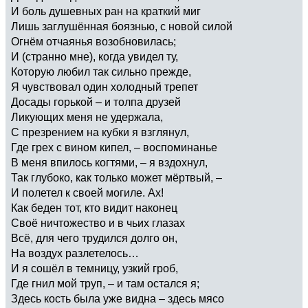
И боль душевных ран на краткий миг
Лишь заглушённая боязнью, с новой силой
Огнём отчаянья возобновилась;
И (странно мне), когда увидел ту,
Которую любил так сильно прежде,
Я чувствовал один холодный трепет
Досады горькой – и толпа друзей
Ликующих меня не удержала,
С презрением на кубки я взглянул,
Где грех с вином кипел, – воспоминанье
В меня впилось когтями, – я вздохнул,
Так глубоко, как только может мёртвый, –
И полетел к своей могиле. Ах!
Как беден тот, кто видит наконец
Своё ничтожество и в чьих глазах
Всё, для чего трудился долго он,
На воздух разлетелось…
И я сошёл в темницу, узкий гроб,
Где гнил мой труп, – и там остался я;
Здесь кость была уже видна – здесь мясо