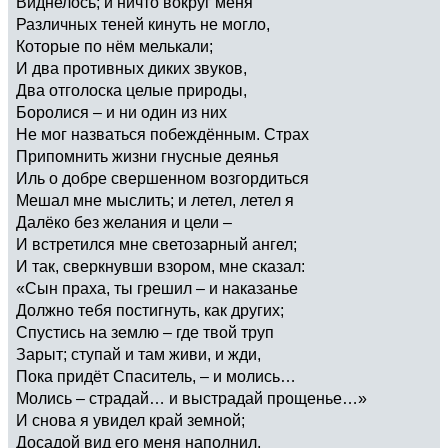
Виднелось; и ничто вокруг меня
Различных теней кинуть не могло,
Которые по нём мелькали;
И два противных диких звуков,
Два отголоска целые природы,
Боролися – и ни один из них
Не мог назваться побеждённым. Страх
Припомнить жизни гнусные деянья
Иль о добре свершенном возгордиться
Мешал мне мыслить; и летел, летел я
Далёко без желания и цели –
И встретился мне светозарный ангел;
И так, сверкнувши взором, мне сказал:
«Сын праха, ты грешил – и наказанье
Должно тебя постигнуть, как других;
Спустись на землю – где твой труп
Зарыт; ступай и там живи, и жди,
Пока придёт Спаситель, – и молись…
Молись – страдай… и выстрадай прощенье…»
И снова я увидел край земной;
Досадой вид его меня наполнил,