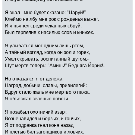
Я знал - мне будет сказано: "Царуй!" -
Клеймо на лбу мне рок с рожденья выжег.
И я пьянел среди чеканных сбруй,
Был терпелив к насилью слов и книжек.
Я улыбаться мог одним лишь ртом,
А тайный взгляд, когда он зол и горек,
Умел скрывать, воспитанный шутом,-
Шут мертв теперь: "Аминь!" Бедняга Йорик!..
Но отказался я от дележа
Наград, добычи, славы, привилегий:
Вдруг стало жаль мне мертвого пажа,
Я объезжал зеленые побеги...
Я позабыл охотничий азарт,
Возненавидел и борзых, и гончих,
Я от подранка гнал коня назад
И плетью бил загонщиков и ловчих.