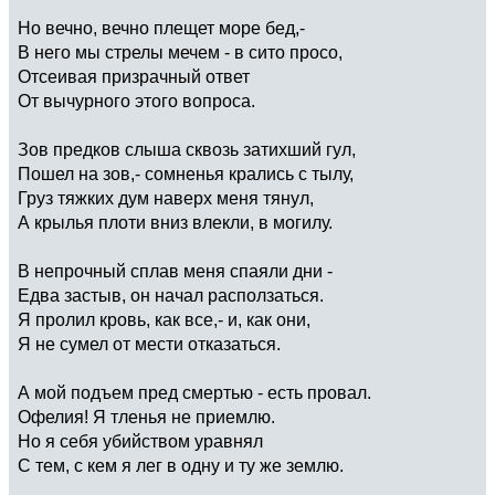
Но вечно, вечно плещет море бед,-
В него мы стрелы мечем - в сито просо,
Отсеивая призрачный ответ
От вычурного этого вопроса.
Зов предков слыша сквозь затихший гул,
Пошел на зов,- сомненья крались с тылу,
Груз тяжких дум наверх меня тянул,
А крылья плоти вниз влекли, в могилу.
В непрочный сплав меня спаяли дни -
Едва застыв, он начал расползаться.
Я пролил кровь, как все,- и, как они,
Я не сумел от мести отказаться.
А мой подъем пред смертью - есть провал.
Офелия! Я тленья не приемлю.
Но я себя убийством уравнял
С тем, с кем я лег в одну и ту же землю.