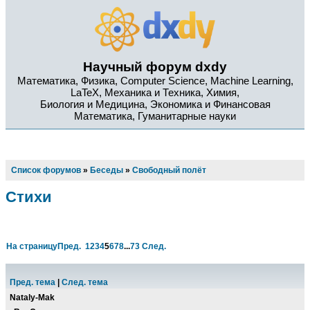
Научный форум dxdy
Математика, Физика, Computer Science, Machine Learning,
LaTeX, Механика и Техника, Химия,
Биология и Медицина, Экономика и Финансовая
Математика, Гуманитарные науки
Список форумов
»
Беседы
»
Свободный полёт
Стихи
На страницу
Пред.
1
2
3
4
5
6
7
8
...
73
След.
Пред. тема
|
След. тема
Nataly-Mak