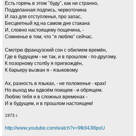
Есть горечь в этом "буду", как ни странно,
Подделанная подпись, червоточина
И лаз для отступленья, про запас,
Бесцветный яд на самом дне стакана
И, словно настоящему пощечина, -
Сомненье в том, что "я люблю" сейчас.
Смотрю французский сон с обилием времён,
Где в будущем - не так, и в прошлом - по-другому.
К позорному столбу я пригвождён,
К барьеру вызван я - языковому.
Ах, разность в языках, - не положенье - крах!
Но выход мы вдвоём поищем - и обрящем.
Люблю тебя и в сложных временах -
И в будущем, и в прошлом настоящем!
1973 г.
http://www.youtube.com/watch?v=9fk94Jl8poU