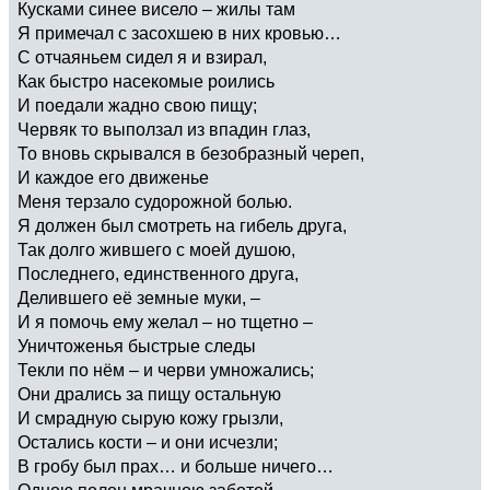
Кусками синее висело – жилы там
Я примечал с засохшею в них кровью…
С отчаяньем сидел я и взирал,
Как быстро насекомые роились
И поедали жадно свою пищу;
Червяк то выползал из впадин глаз,
То вновь скрывался в безобразный череп,
И каждое его движенье
Меня терзало судорожной болью.
Я должен был смотреть на гибель друга,
Так долго жившего с моей душою,
Последнего, единственного друга,
Делившего её земные муки, –
И я помочь ему желал – но тщетно –
Уничтоженья быстрые следы
Текли по нём – и черви умножались;
Они дрались за пищу остальную
И смрадную сырую кожу грызли,
Остались кости – и они исчезли;
В гробу был прах… и больше ничего…
Одною полон мрачною заботой,