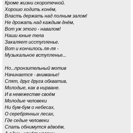
Кроме жизни скоротечной.
Хорошо ходить конём,
Власть держать над полным залом!
Не дрожать над каждым днём,
Вот уж этого - навалом!
Наши юные тела
Закаляет исступленье.
Вот и кончилось ля-ля -
Музыкальное вступленье...
Но...пронзительный мотив
Начинается - вниманье!
Спят, друг друга обхватив,
Молодые, как в нирване.
И в невежестве своём
Молодые человеки
Ни бум-бум о небесах,
О серебрянных лесах,
Где седые человеки
Спать обнимутся вдвоём,