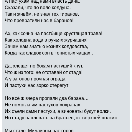
А пастухам над нами власть дана,
Сказали, что по воле колдуна.
Так и живём, не зная тех тиранов,
Что превратили нас в баранов!
Ах, как сочна на пастбище хрустящая трава!
Как холодна вода в ручьях журчащих!
Зачем нам знать о кознях колдовства,
Когда так сладок сон в тенистых чащах…
Да, хлещет по бокам пастуший кнут.
Что ж из того: не отставай от стада!
А у загонов прочная ограда.
И пастухи нас зорко стерегут!
Но всё ж вчера пропали два барана…
Не помогла им пастухов «охрана».
Их съели сами пастухи, а виноваты будут волки.
Но стаду наплевать на братьев, «с верхней полки».
Мы стадо. Миллионы нас голов.