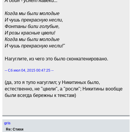
А один - уснёт навеки...
Когда мы были молодые
И чушь прекрасную несли,
Фонтаны били голубые,
И розы красные цвели!
Когда мы были молодые
И чушь прекрасную несли!"
Нагуглите, из чего это было сконкатенировано.
-- Сб июл 04, 2015 00:47:25 --
(да, это я тупо нагуглил; у Никитиных было,
естественно, не "цвели", а "росли"; Никитины вообще
были всегда бережны к текстам)
gris
Re: Стихи