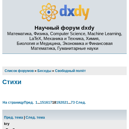
Научный форум dxdy
Математика, Физика, Computer Science, Machine Learning,
LaTeX, Механика и Техника, Химия,
Биология и Медицина, Экономика и Финансовая
Математика, Гуманитарные науки
Список форумов
»
Беседы
»
Свободный полёт
Стихи
На страницу
Пред.
1
...
15
16
17
18
19
20
21
...
73
След.
Пред. тема
|
След. тема
kry