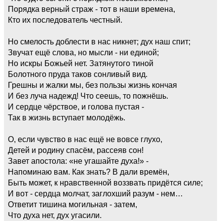
Порядка верный страж - тот в наши времена,
Кто их последователь честный.
Но смелость доблести в нас никнет; дух наш спит;
Звучат ещё слова, но мысли - ни единой;
Но искры Божьей нет. Затянутого тиной
Болотного пруда таков сонливый вид.
Грешны и жалки мы, без пользы жизнь кончая
И без луча надежд! Что сеешь, то пожнёшь.
И сердце чёрствое, и голова пустая -
Так в жизнь вступает молодёжь.
О, если чувство в нас ещё не вовсе глухо,
Детей и родину спасём, рассеяв сон!
Завет апостола: «не угашайте духа!» -
Напоминаю вам. Как знать? В дали времён,
Быть может, к нравственной воззвать придётся силе;
И вот - сердца молчат, заглохший разум - нем…
Ответит тишина могильная - затем,
Что духа нет, дух угасили.