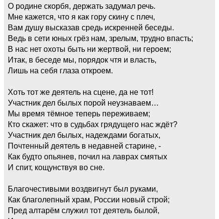
О родине скорбя, держать задумал речь.
Мне кажется, что я как гору скину с плеч,
Вам душу высказав средь искренней беседы.
Ведь в сети юных грёз нам, зрелым, трудно впасть;
В нас нет охоты быть ни жертвой, ни героем;
Итак, в беседе мы, порядок чтя и власть,
Лишь на себя глаза откроем.
Хоть тот же деятель на сцене, да не тот!
Участник дел былых порой неузнаваем…
Мы время тёмное теперь переживаем;
Кто скажет: что в судьбах грядущего нас ждёт?
Участник дел былых, надеждами богатых,
Почтенный деятель в недавней старине, -
Как будто опьянев, почил на лаврах смятых
И спит, кощунствуя во сне.
Благочестивыми воздвигнут был руками,
Как благолепный храм, России новый строй;
Пред алтарём служил тот деятель былой,