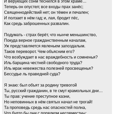
И верующих сонм теснился в этом храме…
Теперь он опустел; все входы прах занёс;
Священнодействий нет; он тёмен и печален;
И ползает в нём гад; и, лая, бродит пёс,
Как средь заброшенных развалин.
Подумать - страх берёт, что нынче меньшинство,
Покуда верное гражданственным началам,
Уж представляется явленьем запоздалым.
Таков переворот. Чем объясним его?
Что возбуждает в нас враждебность и сомненья?
Иль барщина честней свободного труда?
Иль мрак невежества полезней просвещенья?
Бессудье ль праведней суда?
Я знаю: был объят за родину тревогой
Ты, русский гражданин, в те смут крамольных дни…
Ты прав: учение преступное казни,
Но неповинных в нём святых начал не трогай!
Та проповедь средь нас опасностей полна,
Что будто бы они с порядком несовместны;