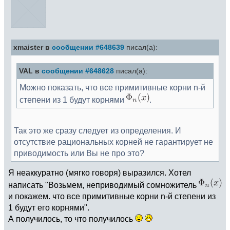
xmaister в
сообщении #648639
писал(а):
VAL в
сообщении #648628
писал(а):
Можно показать, что все примитивные корни n-й
степени из 1 будут корнями
.
Так это же сразу следует из определения. И
отсутствие рациональных корней не гарантирует не
приводимость или Вы не про это?
Я неаккуратно (мягко говоря) выразился. Хотел
написать "Возьмем, неприводимый сомножитель
и покажем. что все примитивные корни n-й степени из
1 будут его корнями".
А получилось, то что получилось