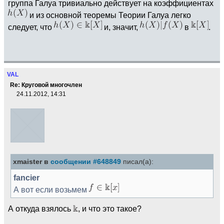
группа Галуа тривиально действует на коэффициентах
и из основной теоремы Теории Галуа легко
следует, что
и, значит,
в
.
VAL
Re: Круговой многочлен
24.11.2012, 14:31
xmaister в
сообщении #648849
писал(а):
fancier
А вот если возьмем
А откуда взялось
, и что это такое?