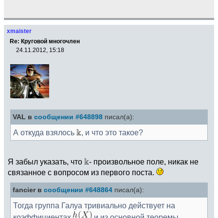
xmaister
Re: Круговой многочлен
24.11.2012, 15:18
VAL в
сообщении #648898
писал(а):
А откуда взялось
, и что это такое?
Я забыл указать, что
- произвольное поле, никак не
связанное с вопросом из первого поста.
fancier в
сообщении #648864
писал(а):
Тогда группа Галуа тривиально действует на
коэффициентах
и из основной теоремы