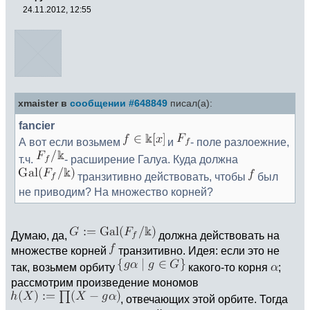
24.11.2012, 12:55
xmaister в
сообщении #648849
писал(а):
fancier
А вот если возьмем
и
- поле разлоежние,
т.ч.
- расширение Галуа. Куда должна
транзитивно действовать, чтобы
был
не приводим? На множество корней?
Думаю, да,
должна действовать на
множестве корней
транзитивно. Идея: если это не
так, возьмем орбиту
какого-то корня
;
рассмотрим произведение мономов
, отвечающих этой орбите. Тогда