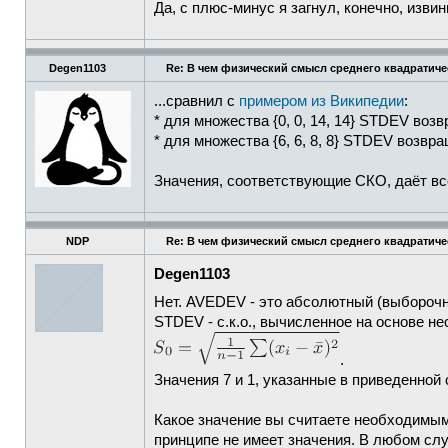
Да, с плюс-минус я загнул, конечно, изви
Degen1103
Re: В чем физический смысл среднего квадратич
...сравнил с
примером из Википедии
:
* для множества {0, 0, 14, 14} STDEV возв
* для множества {6, 6, 8, 8} STDEV возвра
Значения, соответствующие СКО, даёт в
NDP
Re: В чем физический смысл среднего квадратич
Degen1103
Нет. AVEDEV - это абсолютный (выборочн
STDEV - с.к.о., вычисленное на основе н
.
Значения 7 и 1, указанные в приведенной 
Какое значение вы считаете необходимым 
принципе не имеет значения. В любом слу