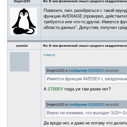
Degen1103
Re: В чем физический смысл среднего квадратическ
Помогите, пжл, разобраться с такой ерунд
функция AVERAGE (проверял, действитель
требуется или что-то другое. Имеется ф
области данных". Допустим, получил сре
arseniiv
Re: В чем физический смысл среднего квадратическ
(Оффтоп)
Degen1103 в
сообщении #1241013
писал(а):
Имеется функция AVEDEV с загадочным 
STDDEV
А
тогда уж там разве нет?
Degen1103 в
сообщении #1241013
писал(а):
Верно ли понимаю, что выходит 3,02+-0,
Да вроде нет, и даже не потому что делить