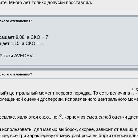
ните. Много лет только допуски проставлял.
еского отклонения?
ращает 8,08, а СКО = 7
щает 1,15, а СКО = 1
сё-таки AVEDEV.
еского отклонения?
ый) центральный момент первого порядка. То есть величина
есмещенной оценки дисперсии, исправленного центрального момен
ссылке, являются с.к.о., но
, корнем из
смещенной
оценки дисп
использовать, для малых выборок, скорее, зависит от ваших ли
чае, все три характеризуют меру разброса выборки относительн