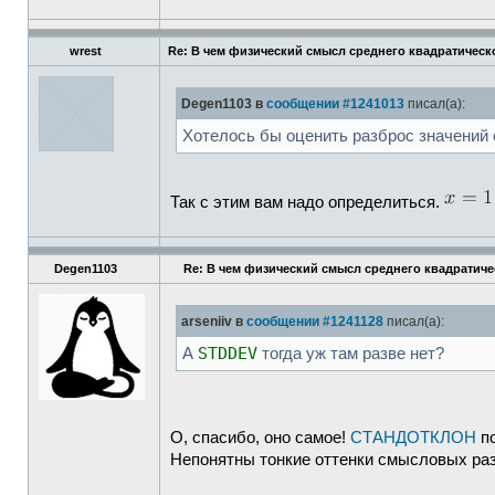
wrest
Re: В чем физический смысл среднего квадратическ
Degen1103 в
сообщении #1241013
писал(а):
Хотелось бы оценить разброс значений о
Так с этим вам надо определиться.
Degen1103
Re: В чем физический смысл среднего квадратич
arseniiv в
сообщении #1241128
писал(а):
STDDEV
А
тогда уж там разве нет?
О, спасибо, оно самое!
СТАНДОТКЛОН
по
Непонятны тонкие оттенки смысловых ра