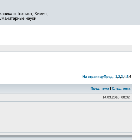
ханика и Техника, Химия,
Гуманитарные науки
На страницу
Пред.
1
,
2
,
3
,
4
,
5
,
6
Пред. тема
|
След. тема
14.03.2016, 08:32