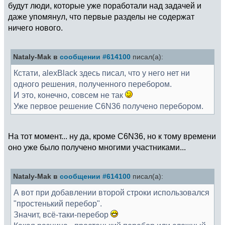
будут люди, которые уже поработали над задачей и
даже упомянул, что первые разделы не содержат
ничего нового.
Nataly-Mak в
сообщении #614100
писал(а):
Кстати, alexBlack здесь писал, что у него нет ни
одного решения, полученного перебором.
И это, конечно, совсем не так
Уже первое решение C6N36 получено перебором.
На тот момент... ну да, кроме C6N36, но к тому времени
оно уже было получено многими участниками...
Nataly-Mak в
сообщении #614100
писал(а):
А вот при добавлении второй строки использовался
"простенький перебор".
Значит, всё-таки-перебор