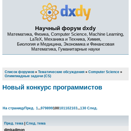
Научный форум dxdy
Математика, Физика, Computer Science, Machine Learning,
LaTeX, Механика и Техника, Химия,
Биология и Медицина, Экономика и Финансовая
Математика, Гуманитарные науки
Список форумов
»
Тематические обсуждения
»
Computer Science
»
Олимпиадные задачи (CS)
Новый конкурс программистов
На страницу
Пред.
1
...
97
98
99
100
101
102
103
...
130
След.
Пред. тема
|
След. тема
dimkadimon