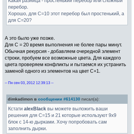
Какая разница - простенький перебор или сложный
перебор.
Хорошо, для С=10 этот перебор был простенький, а
для С=20?
А это было уже позже.
Для C = 20 время выполнения не более пары минут.
Обычная рекурсия - добавляем очередной элемент
строки, пробуем все возможные цвета. Для каждого
цвета проверяем конфликты и пытаемся их устранить
заменой одного из элементов на цвет C+1.
-- Пн сен 03, 2012 12:39:13 --
dimkadimon в
сообщении #614130
писал(а):
Кстати
alexBlack
вы можете выложить ваши
решения для C=15 и 21 которые используют 9х9
блок с 14-ю дырками. Хочу попробовать сам
заполнить дырки.