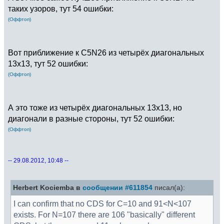
таких узоров, тут 54 ошибки:
(Оффтоп)
Вот приближение к C5N26 из четырёх диагональных
13х13, тут 52 ошибки:
(Оффтоп)
А это тоже из четырёх диагональных 13х13, но
диагонали в разные стороны, тут 52 ошибки:
(Оффтоп)
-- 29.08.2012, 10:48 --
Herbert Kociemba в
сообщении #611854
писал(а):
I can confirm that no CDS for C=10 and 91<N<107
exists. For N=107 there are 106 "basically" different