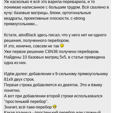
Уж насколько я всё это варила-переварила, и то
понимаю написанное с большим трудом. Всё свалено в
кучу: базовые матрицы, блоки, ортогональные
квадраты, проективные плоскости, с-strong
прямоугольники...
Кстати, alexBlack здесь писал, что у него нет ни одного
решения, полученного перебором.
И это, конечно, совсем не так
Уже первое решение C6N36 получено перебором.
Найдены 10 базовых матриц 5х5, в статье приведена
одна из них.
Идём далее: добавление к 9-сильному прямоугольнику
81х9 двух строк.
Первая строка добавляется из девяток. Это и ёжику
понятно.
А вот при добавлении второй строки использовался
"простенький перебор".
Значит, всё-таки-перебор
Какая разница - простенький перебор или сложный