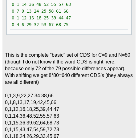
0 1 14 36 48 52 55 57 63
0 7 9 13 24 25 58 61 66
0 1 12 16 18 25 39 44 47
0 4 6 29 32 53 67 68 75
This is the complete "basic" set of CDS for C=9 and N=80
(though I do not know if the word CDS is right here,
because only 72 of the 79 possible differences appear).
With shifting we get 8*80=640 different CDS's (they always
are all different)
0,1,3,9,22,27,34,38,66
0,1,8,13,17,19,42,45,66
0,1,12,16,18,25,39,44,47
0,1,14,36,48,52,55,57,63
0,1,15,36,39,62,64,68,73
0,1,15,43,47,54,59,72,78
0,1,18,24,26,29,33,45,67