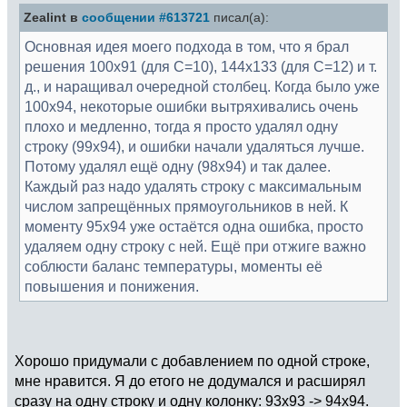
Zealint в
сообщении #613721
писал(а):
Основная идея моего подхода в том, что я брал
решения 100x91 (для C=10), 144x133 (для С=12) и т.
д., и наращивал очередной столбец. Когда было уже
100x94, некоторые ошибки вытряхивались очень
плохо и медленно, тогда я просто удалял одну
строку (99x94), и ошибки начали удаляться лучше.
Потому удалял ещё одну (98x94) и так далее.
Каждый раз надо удалять строку с максимальным
числом запрещённых прямоугольников в ней. К
моменту 95x94 уже остаётся одна ошибка, просто
удаляем одну строку с ней. Ещё при отжиге важно
соблюсти баланс температуры, моменты её
повышения и понижения.
Хорошо придумали с добавлением по одной строке,
мне нравится. Я до етого не додумался и расширял
сразу на одну строку и одну колонку: 93х93 -> 94х94.