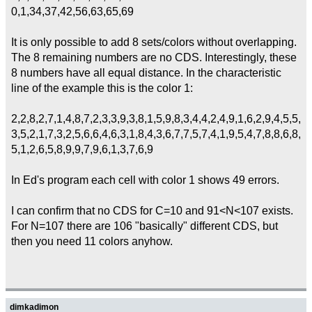
0,1,34,37,42,56,63,65,69
It is only possible to add 8 sets/colors without overlapping.
The 8 remaining numbers are no CDS. Interestingly, these
8 numbers have all equal distance. In the characteristic
line of the example this is the color 1:
2,2,8,2,7,1,4,8,7,2,3,3,9,3,8,1,5,9,8,3,4,4,2,4,9,1,6,2,9,4,5,5,
3,5,2,1,7,3,2,5,6,6,4,6,3,1,8,4,3,6,7,7,5,7,4,1,9,5,4,7,8,8,6,8,
5,1,2,6,5,8,9,9,7,9,6,1,3,7,6,9
In Ed's program each cell with color 1 shows 49 errors.
I can confirm that no CDS for C=10 and 91<N<107 exists.
For N=107 there are 106 "basically" different CDS, but
then you need 11 colors anyhow.
dimkadimon