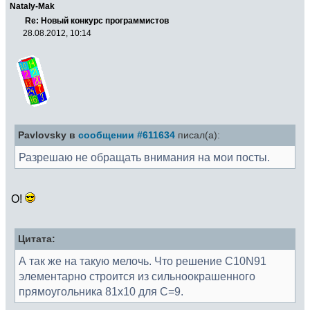
Nataly-Mak
Re: Новый конкурс программистов
28.08.2012, 10:14
Pavlovsky в
сообщении #611634
писал(а):
Разрешаю не обращать внимания на мои посты.
О!
Цитата:
А так же на такую мелочь. Что решение С10N91
элементарно строится из сильноокрашенного
прямоугольника 81х10 для С=9.