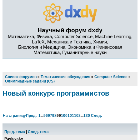
Научный форум dxdy
Математика, Физика, Computer Science, Machine Learning,
LaTeX, Механика и Техника, Химия,
Биология и Медицина, Экономика и Финансовая
Математика, Гуманитарные науки
Список форумов
»
Тематические обсуждения
»
Computer Science
»
Олимпиадные задачи (CS)
Новый конкурс программистов
На страницу
Пред.
1
...
96
97
98
99
100
101
102
...
130
След.
Пред. тема
|
След. тема
Pavlovsky