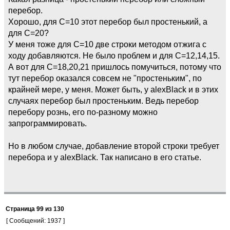
перебор.
Хорошо, для С=10 этот перебор был простенький, а
для С=20?
У меня тоже для С=10 две строки методом отжига с
ходу добавляются. Не было проблем и для С=12,14,15.
А вот для С=18,20,21 пришлось помучиться, потому что
тут перебор оказался совсем не "простеньким", по
крайней мере, у меня. Может быть, у alexBlack и в этих
случаях перебор был простеньким. Ведь перебор
перебору рознь, его по-разному можно
запрограммировать.
Но в любом случае, добавление второй строки требует
перебора и у alexBlack. Так написано в его статье.
Страница
99
из
130
[ Сообщений: 1937 ]