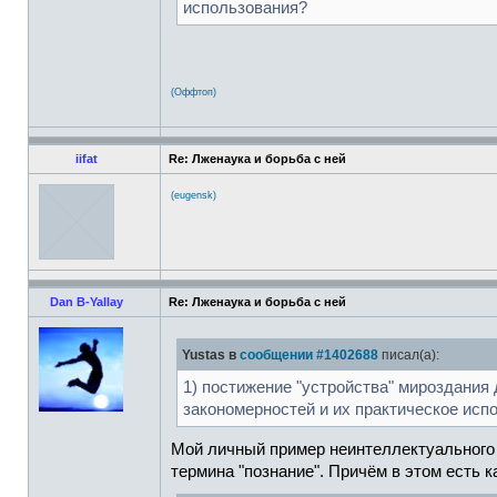
использования?
(Оффтоп)
iifat
Re: Лженаука и борьба с ней
(eugensk)
Dan B-Yallay
Re: Лженаука и борьба с ней
Yustas в
сообщении #1402688
писал(а):
1) постижение "устройства" мироздания
закономерностей и их практическое испо
Мой личный пример неинтеллектуального п
термина "познание". Причём в этом есть 