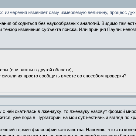
с измерения изменяет саму измеряемую величину, процесс духо
знания обходиться без наукообразных аналогий. Видимо там ест
и тензор изменения субъекта поиска. Или принцип Паули: нево
ры (они важны в другой области),
не смогли их просто сообщить вместе со способом проверки?
у с ней скатилась в лженауку: то лженауку назовут формой миро
ся, уже пора в Пургаторий, на мой субъективный взгляд по кр
ревший термин философии кантианства. Напомню, что это конец 
в нет, да чего уж там, во множестве религий и никакого бога и