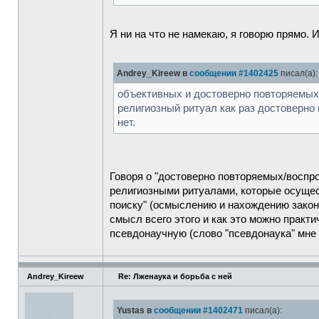
Я ни на что не намекаю, я говорю прямо. 
Andrey_Kireew в
сообщении #1402425
писал(а):
объективных и достоверно повторяемых/
религиозный ритуал как раз достоверно п
нет.
Говоря о "достоверно повторяемых/воспро
религиозными ритуалами, которые осуще
поиску" (осмыслению и нахождению закон
смысл всего этого и как это можно практ
псевдонаучную (слово "псевдонаука" мне
Andrey_Kireew
Re: Лженаука и борьба с ней
Yustas в
сообщении #1402471
писал(а):