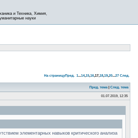
ханика и Техника, Химия,
Гуманитарные науки
На страницу
Пред.
1
...
14
,
15
,
16
,
17
,
18
,
19
,
20
...
27
След.
Пред. тема
|
След. тема
01.07.2019, 12:35
тсутствием элементарных навыков критического анализа