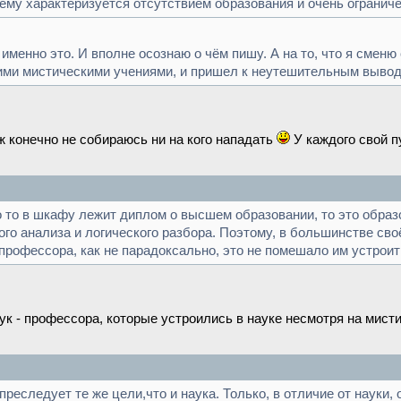
очему характеризуется отсутствием образования и очень ограни
менно это. И вполне осознаю о чём пишу. А на то, что я сменю с
ми мистическими учениями, и пришел к неутешительным выводам.
уж конечно не собираюсь ни на кого нападать
У каждого свой п
о то в шкафу лежит диплом о высшем образовании, то это образо
ого анализа и логического разбора. Поэтому, в большинстве сво
профессора, как не парадоксально, это не помешало им устроит
 наук - профессора, которые устроились в науке несмотря на мис
реследует те же цели,что и наука. Только, в отличие от науки, о