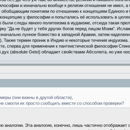
лософии и изначально вообще к религии отношения не имел, а 
ся обобщающим понятием по отношению к концепциям Единого и
концепцию у философии и попытались её использовать в целях 
о были следы явного политеизма в иудаизме, отсюда такая прелест
рку "Да не будет у тебя других богов перед лицом Моим". Исла
значально лунное божество в западной Аравии, затем наделенн
). Также термин проник в Индию и некоторые течения индуизма. 
сте, сперва для применения к пантеистической философии Спин
й дух (absolute Geist) обладает свойствами Абсолюта, но уже н
еры (они важны в другой области),
 не смогли их просто сообщить вместе со способом проверки?
ю аналогии. Эта аналогия, конечно, лишь частично отображает 