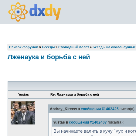
Список форумов
»
Беседы
»
Свободный полёт
»
Беседы на околонаучные
Лженаука и борьба с ней
Yustas
Re: Лженаука и борьба с ней
Andrey_Kireew в
сообщении #1402425
писал(а):
Yustas в
сообщении #1402407
писал(а):
Вы начинаете валить в кучу "мух и ко