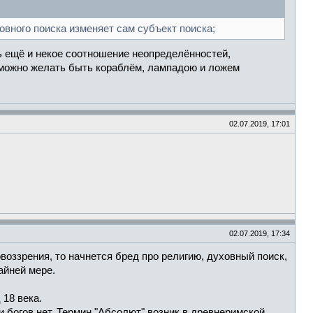
вного поиска изменяет сам субъект поиска;
ь ещё и некое соотношение неопределённостей,
зможно желать быть кораблём, лампадою и ложем
02.07.2019, 17:01
02.07.2019, 17:34
воззрения, то начнется бред про религию, духовный поиск,
айней мере.
18 века.
ли богов нет. Термин "Абсолют" возник в древнеримской