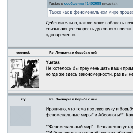
Yustas в
сообщении #1402688
писал(а):
Также как в феноменальном мире процес
Действительно, как же может область по
связывающее скорость духовного поиска 
одновременно.
eugensk
Re: Лженаука и борьба с ней
Yustas
Не хотелось бы преуменьшать ваши приме
но где же здесь закономерности, раз вы 
kry
Re: Лженаука и борьба с ней
Иронично, что тема про лженауку и борьб
феноменальные миры* и Абсолюты**. Кажет
*"Феноменальный мир" - безнадежно уста
**В большинстве религий никаких абсолюто