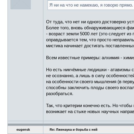
Я ни на что не намекаю, я говорю прямо.
От туда, что нет ни одного достоверно ус
Более того, вновь обнаруживающиеся фак
- возраст земли 5000 лет (это следует из 
оправдывается тем, что просто неправиль
мистика начинает достигать поставленных
Всем известные примеры: алхимия - химия, 
Но есть никчёмные людишки - атавизмы с
не осознанно, а лишь в силу особенностей
на особенности своего мышления (в перв
способны заключить плоды своего воспалё
разобраться.
Так, что критерии конечно есть. Но чтоб
возникает на стыке новых научных направ
eugensk
Re: Лженаука и борьба с ней