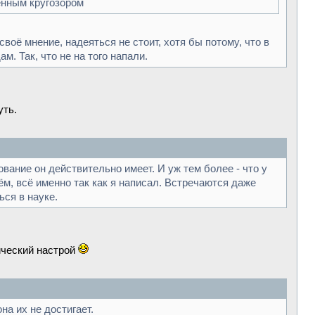
ченным кругозором
воё мнение, надеяться не стоит, хотя бы потому, что в
 Так, что не на того напали.
уть.
вание он действительно имеет. И уж тем более - что у
ём, всё именно так как я написал. Встречаются даже
ься в науке.
тический настрой
на их не достигает.