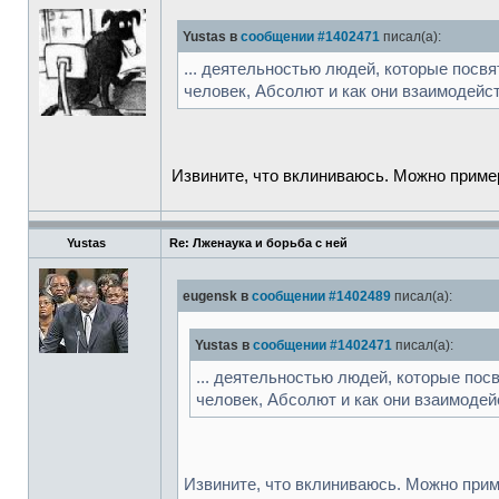
Yustas в
сообщении #1402471
писал(а):
... деятельностью людей, которые посв
человек, Абсолют и как они взаимодейст
Извините, что вклиниваюсь. Можно приме
Yustas
Re: Лженаука и борьба с ней
eugensk в
сообщении #1402489
писал(а):
Yustas в
сообщении #1402471
писал(а):
... деятельностью людей, которые по
человек, Абсолют и как они взаимодейс
Извините, что вклиниваюсь. Можно прим