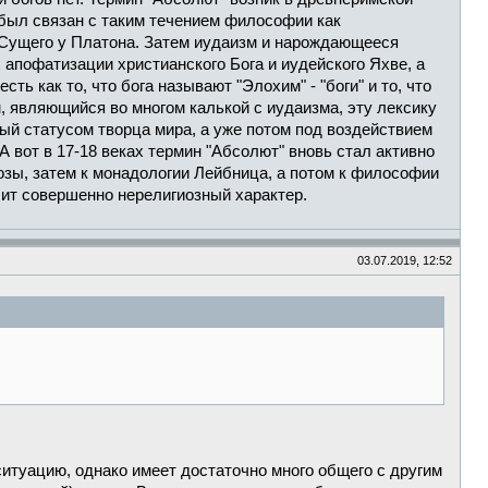
был связан с таким течением философии как
 Сущего у Платона. Затем иудаизм и нарождающееся
апофатизации христианского Бога и иудейского Яхве, а
ь как то, что бога называют "Элохим" - "боги" и то, что
м, являющийся во многом калькой с иудаизма, эту лексику
ый статусом творца мира, а уже потом под воздействием
А вот в 17-18 веках термин "Абсолют" вновь стал активно
озы, затем к монадологии Лейбница, а потом к философии
осит совершенно нерелигиозный характер.
03.07.2019, 12:52
ситуацию, однако имеет достаточно много общего с другим