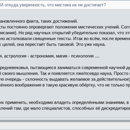
 И откуда уверенность, что мистика их не достигает?
тановленного факта, таких достижений.
ты постоянно опровергают положения мистических учений. Сог
писания). Но ряд научных открытий убедительно показал, что это
но истолковали священные тексты. Итак во всём, после времени
 целей, она перестаёт быть таковой. Это уже наука.
астрология - астрономия, магия - психология ....
редневековья, пытающиеся заниматься современной научной д
 своего мышления. Так и появляется лже/псевдо наука. Просто п
ую очередь - склонность выдавать желаемое за действительное
нного воображения в такую красивую обёртку, что не только п
ы их применить, необходимо владеть определёнными знаниями, в
лений там, где мало специалистов, способных её дискредитиро