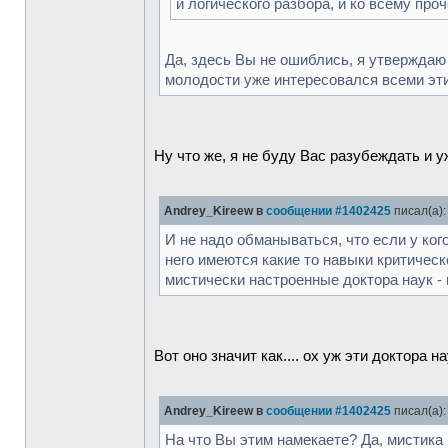
и логического разбора, и ко всему пр
Да, здесь Вы не ошиблись, я утверждаю и
молодости уже интересовался всеми эти
Ну что же, я не буду Вас разубеждать и 
Andrey_Kireew в
сообщении #1402425
писал(а):
И не надо обманываться, что если у ког
него имеются какие то навыки критическ
мистически настроенные доктора наук - 
Вот оно значит как.... ох уж эти доктора
Andrey_Kireew в
сообщении #1402425
писал(а):
На что Вы этим намекаете? Да, мистика п