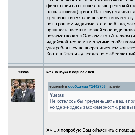
философии на основе древнегреческой фи
неоплатонизм (привет Плотину) и являл
христианство
украли
позаимствовали эту 
вот в раннем иудаизме этого не было, зат
пришлось ввести в первой заповеди огово
позаимствовал и Элохим стал Аллахом (и
иудейской теологии и другими свойствами
употребляться во внерелигиозном контек
Канта и Гегеля - у последнего абсолютны
Yustas
Re: Лженаука и борьба с ней
eugensk в
сообщении #1402708
писал(а):
Yustas
Не хотелось бы преуменьшать ваши прим
но где же здесь закономерности, раз вы
Хм... я попробую Вам объяснить с помощь