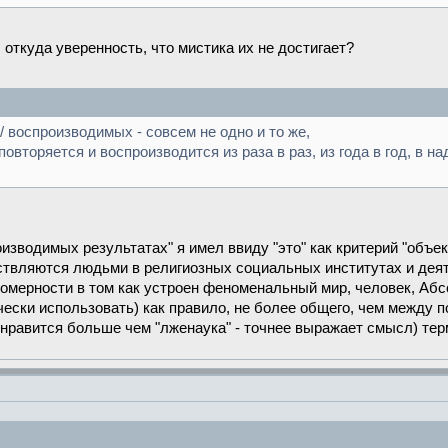
И откуда уверенность, что мистика их не достигает?
 воспроизводимых - совсем не одно и то же,
овторяется и воспроизводится из раза в раз, из года в год, в н
изводимых результатах" я имел ввиду "это" как критерий "объ
ствляются людьми в религиозных социальных институтах и дея
омерности в том как устроен феноменальный мир, человек, Абс
ически использовать) как правило, не более общего, чем между
 нравится больше чем "лженаука" - точнее выражает смысл) те