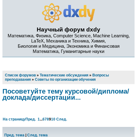
Научный форум dxdy
Математика, Физика, Computer Science, Machine Learning,
LaTeX, Механика и Техника, Химия,
Биология и Медицина, Экономика и Финансовая
Математика, Гуманитарные науки
Список форумов
»
Тематические обсуждения
»
Вопросы
преподавания
»
Советы по организации обучения
Посоветуйте тему курсовой/диплома/
доклада/диссертации...
На страницу
Пред.
1
...
6
7
8
9
10
След.
Пред. тема
|
След. тема