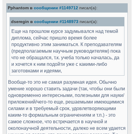
Pphantom в
сообщении #1149712
писал(а):
dseregin в
сообщении #1148973
писал(а):
Еще на прошлом курсе задумывался над темой
диплома, сейчас пришло время более
продуктивно этим заниматься. К преподавателям
(предполагаемым научным руководителям) пока
что не обращался, т.к. учеба только началась, да
и хочется к ним подойти уже с какими-либо
заготовками и идеями,
Вообще-то это не самая разумная идея. Обычно
умение хорошо ставить задачи (так, чтобы они были
одновременно интересными, полезными для науки/
приложений/чего-то еще, решаемыми имеющимися
силами и в требуемый срок, удовлетворяющими
каким-то формальным ограничениям и т.п.) - это
самое сложное, что встречается в научной и
околонаучной деятельности, далеко не всем удается