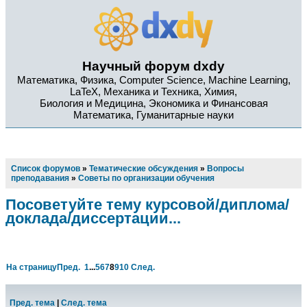
Научный форум dxdy
Математика, Физика, Computer Science, Machine Learning,
LaTeX, Механика и Техника, Химия,
Биология и Медицина, Экономика и Финансовая
Математика, Гуманитарные науки
Список форумов
»
Тематические обсуждения
»
Вопросы
преподавания
»
Советы по организации обучения
Посоветуйте тему курсовой/диплома/
доклада/диссертации...
На страницу
Пред.
1
...
5
6
7
8
9
10
След.
Пред. тема
|
След. тема