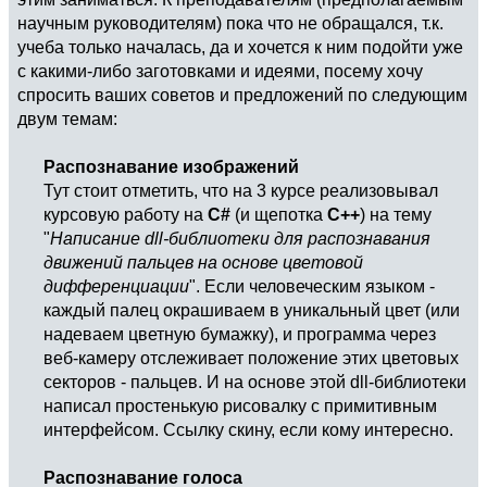
научным руководителям) пока что не обращался, т.к.
учеба только началась, да и хочется к ним подойти уже
с какими-либо заготовками и идеями, посему хочу
спросить ваших советов и предложений по следующим
двум темам:
Распознавание изображений
Тут стоит отметить, что на 3 курсе реализовывал
курсовую работу на
C#
(и щепотка
C++
) на тему
"
Написание dll-библиотеки для распознавания
движений пальцев на основе цветовой
дифференциации
". Если человеческим языком -
каждый палец окрашиваем в уникальный цвет (или
надеваем цветную бумажку), и программа через
веб-камеру отслеживает положение этих цветовых
секторов - пальцев. И на основе этой dll-библиотеки
написал простенькую рисовалку с примитивным
интерфейсом. Ссылку скину, если кому интересно.
Распознавание голоса