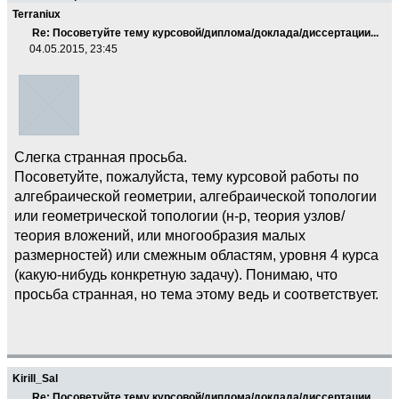
Terraniux
Re: Посоветуйте тему курсовой/диплома/доклада/диссертации...
04.05.2015, 23:45
Слегка странная просьба.
Посоветуйте, пожалуйста, тему курсовой работы по
алгебраической геометрии, алгебраической топологии
или геометрической топологии (н-р, теория узлов/
теория вложений, или многообразия малых
размерностей) или смежным областям, уровня 4 курса
(какую-нибудь конкретную задачу). Понимаю, что
просьба странная, но тема этому ведь и соответствует.
Kirill_Sal
Re: Посоветуйте тему курсовой/диплома/доклада/диссертации...