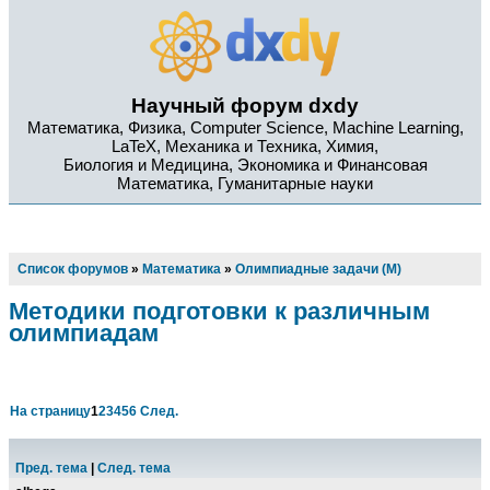
Научный форум dxdy
Математика, Физика, Computer Science, Machine Learning,
LaTeX, Механика и Техника, Химия,
Биология и Медицина, Экономика и Финансовая
Математика, Гуманитарные науки
Список форумов
»
Математика
»
Олимпиадные задачи (М)
Методики подготовки к различным
олимпиадам
На страницу
1
2
3
4
5
6
След.
Пред. тема
|
След. тема