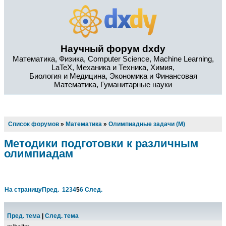
Научный форум dxdy
Математика, Физика, Computer Science, Machine Learning,
LaTeX, Механика и Техника, Химия,
Биология и Медицина, Экономика и Финансовая
Математика, Гуманитарные науки
Список форумов
»
Математика
»
Олимпиадные задачи (М)
Методики подготовки к различным
олимпиадам
На страницу
Пред.
1
2
3
4
5
6
След.
Пред. тема
|
След. тема