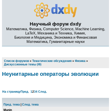
Научный форум dxdy
Математика, Физика, Computer Science, Machine Learning,
LaTeX, Механика и Техника, Химия,
Биология и Медицина, Экономика и Финансовая
Математика, Гуманитарные науки
Список форумов
»
Тематические обсуждения
»
Физика
»
Дискуссионные темы (Ф)
Неунитарные операторы эволюции
На страницу
Пред.
1
2
3
4
След.
Пред. тема
|
След. тема
Munin