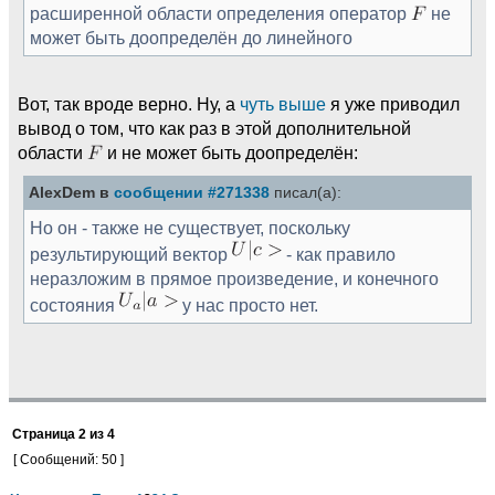
расширенной области определения оператор
не
может быть доопределён до линейного
Вот, так вроде верно. Ну, а
чуть выше
я уже приводил
вывод о том, что как раз в этой дополнительной
области
и не может быть доопределён:
AlexDem в
сообщении #271338
писал(а):
Но он - также не существует, поскольку
результирующий вектор
- как правило
неразложим в прямое произведение, и конечного
состояния
у нас просто нет.
Страница
2
из
4
[ Сообщений: 50 ]