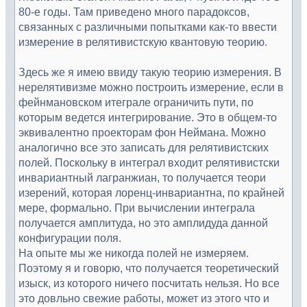
80-е годы. Там приведено много парадоксов,
связанных с различными попытками как-то ввести
измерение в релятивистскую квантовую теорию.
Здесь же я имею ввиду такую теорию измерения. В
нерелятивизме можно построить измерение, если в
фейнмановском итеграле ограничить пути, по
которым ведется интегрирование. Это в общем-то
эквивалентно проекторам фон Неймана. Можно
аналогично все это записать для релятивистских
полей. Поскольку в интеграл входит релятивистски
инвариантный лагранжиан, то получается теори
изерений, которая лоренц-инвариантна, по крайней
мере, формально. При вычислении интеграла
получается амплитуда, но это амплидуда данной
конфигурации поля.
На опыте мы же никогда полей не измеряем.
Поэтому я и говорю, что получается теоретический
изыск, из которого ничего посчитать нельзя. Но все
это довльно свежие работы, может из этого что и