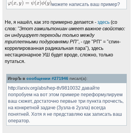
можете написать ваш пример?
Не, я нашёл, как это примерно делается -
здесь
(со
слов:
"Этот гамильтониан имеет важное свойство:
он индуцирует переходы только между
триплетными подуровнями РП"
, - где "РП" = "спин-
коррелированная радикальная пара"), здесь
нестационарное УШ будет вроде, сложно, только
путаться.
ИгорЪ в
сообщении #271946
писал(а):
http://arxiv.org/abs/hep-th/9810032 давайте
попробуем на вот этом примере переформулируем
ваш сюжет, достаточно первые три пункта прочесть,
на конкретной задаче (3узла-в 2узла) всегда
понятней. Хотя я не представляю как записать ваш
оператор.