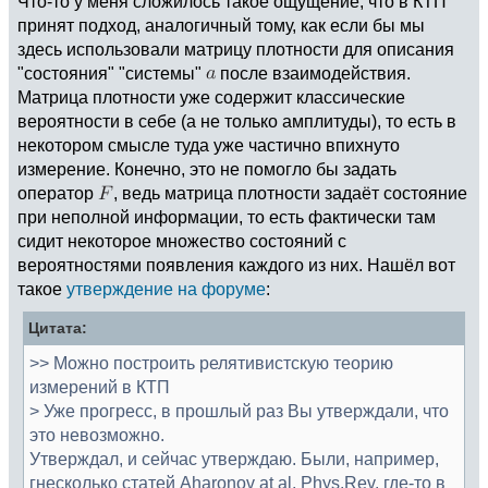
Что-то у меня сложилось такое ощущение, что в КТП
принят подход, аналогичный тому, как если бы мы
здесь использовали матрицу плотности для описания
"состояния" "системы"
после взаимодействия.
Матрица плотности уже содержит классические
вероятности в себе (а не только амплитуды), то есть в
некотором смысле туда уже частично впихнуто
измерение. Конечно, это не помогло бы задать
оператор
, ведь матрица плотности задаёт состояние
при неполной информации, то есть фактически там
сидит некоторое множество состояний с
вероятностями появления каждого из них. Нашёл вот
такое
утверждение на форуме
:
Цитата:
>> Можно построить релятивистскую теорию
измерений в КТП
> Уже прогресс, в прошлый раз Вы утверждали, что
это невозможно.
Утверждал, и сейчас утверждаю. Были, например,
гнесколько статей Aharonov at al, Phys.Rev. где-то в