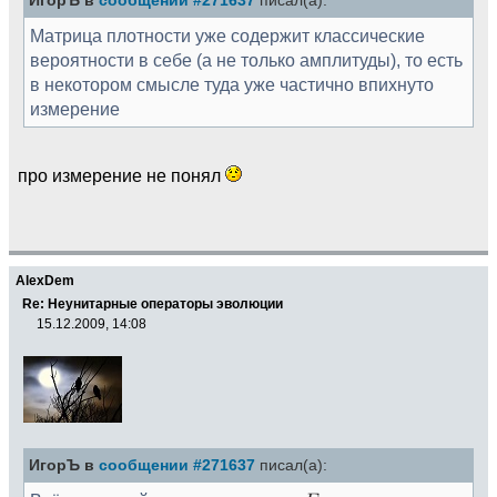
ИгорЪ в
сообщении #271637
писал(а):
Матрица плотности уже содержит классические
вероятности в себе (а не только амплитуды), то есть
в некотором смысле туда уже частично впихнуто
измерение
про измерение не понял
AlexDem
Re: Неунитарные операторы эволюции
15.12.2009, 14:08
ИгорЪ в
сообщении #271637
писал(а):