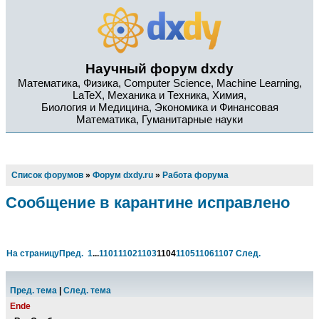
Научный форум dxdy
Математика, Физика, Computer Science, Machine Learning,
LaTeX, Механика и Техника, Химия,
Биология и Медицина, Экономика и Финансовая
Математика, Гуманитарные науки
Список форумов
»
Форум dxdy.ru
»
Работа форума
Сообщение в карантине исправлено
На страницу
Пред.
1
...
1101
1102
1103
1104
1105
1106
1107
След.
Пред. тема
|
След. тема
Ende