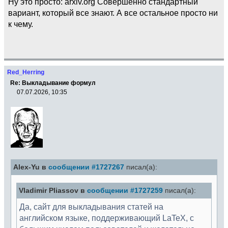
Ну это просто: arxiv.org Совершенно стандартный
вариант, который все знают. А все остальное просто ни
к чему.
Red_Herring
Re: Выкладывание формул
07.07.2026, 10:35
Alex-Yu в
сообщении #1727267
писал(а):
Vladimir Pliassov в
сообщении #1727259
писал(а):
Да, сайт для выкладывания статей на
английском языке, поддерживающий LaTeX, с