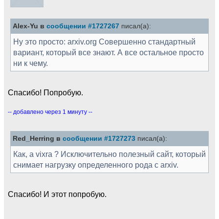
Alex-Yu в
сообщении #1727267
писал(а):
Ну это просто: arxiv.org Совершенно стандартный
вариант, который все знают. А все остальное просто
ни к чему.
Спасибо! Попробую.
-- добавлено через 1 минуту --
Red_Herring в
сообщении #1727273
писал(а):
Как, а vixra ? Исключительно полезный сайт, который
снимает нагрузку определенного рода с arxiv.
Спасибо! И этот попробую.