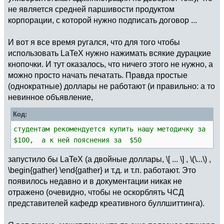
не является средней паршивости продуктом
корпорации, с которой нужно подписать договор ...
И вот я все время ругался, что для того чтобы
использовать LaTeX нужно нажимать всякие дурацкие
кнопочки. И тут оказалось, что ничего этого не нужно, а
можно просто начать печатать. Правда простые
(однократные) доллары не работают (и правильно: а то
невинное объявление,
Код:
студентам рекомендуется купить нашу методичку за
$100, а к ней пояснения за $50
запустило бы LaTeX (а двойные доллары, \[ ... \] , \(\...\) ,
\begin{gather} \end{gather} и т.д. и т.п. работают. Это
появилось недавно и в документации никак не
отражено (очевидно, чтобы не оскорблять ЧСД
представителей кафедр креативного буллшиттинга).