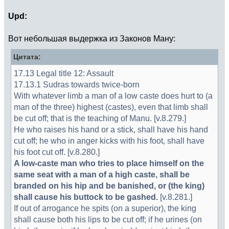
Upd:
Вот небольшая выдержка из Законов Ману:
Цитата:
17.13 Legal title 12: Assault
17.13.1 Sudras towards twice-born
With whatever limb a man of a low caste does hurt to (a
man of the three) highest (castes), even that limb shall
be cut off; that is the teaching of Manu. [v.8.279.]
He who raises his hand or a stick, shall have his hand
cut off; he who in anger kicks with his foot, shall have
his foot cut off. [v.8.280.]
A low-caste man who tries to place himself on the
same seat with a man of a high caste, shall be
branded on his hip and be banished, or (the king)
shall cause his buttock to be gashed.
[v.8.281.]
If out of arrogance he spits (on a superior), the king
shall cause both his lips to be cut off; if he urines (on