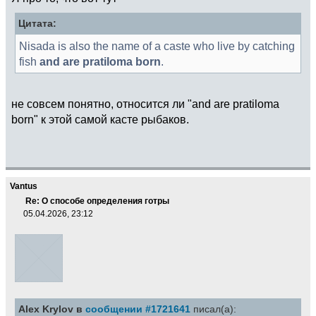
Цитата:
Nisada is also the name of a caste who live by catching
fish
and are pratiloma born
.
не совсем понятно, относится ли "and are pratiloma
born" к этой самой касте рыбаков.
Vantus
Re: О способе определения готры
05.04.2026, 23:12
Alex Krylov в
сообщении #1721641
писал(а):