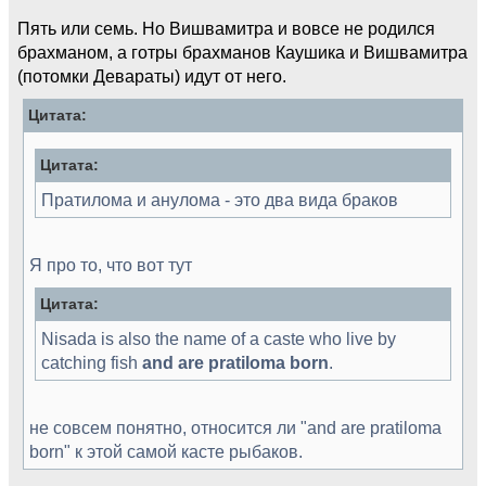
Пять или семь. Но Вишвамитра и вовсе не родился
брахманом, а готры брахманов Каушика и Вишвамитра
(потомки Девараты) идут от него.
Цитата:
Цитата:
Пратилома и анулома - это два вида браков
Я про то, что вот тут
Цитата:
Nisada is also the name of a caste who live by
catching fish
and are pratiloma born
.
не совсем понятно, относится ли "and are pratiloma
born" к этой самой касте рыбаков.