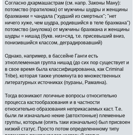
Согласно дхармашастрам (см. напр. Законы Ману):
потомство (пратилома) от мужчины шудры и женщины
брахманки = чандала ("худший из смертных"; "нет
ничего хуже, чем шудра, родившийся в теле брахмана")
потомство (анулома) от мужчины брахмана и женщины
шудры = нишад (букв. низ+сяд, т.е. присевыший вниз,
понизившийся классом, деградировавший)
Однако, например, в бассейне Ганги есть
этноплеменная группа нишад (до сих пор существует и
в свое время была классифицированна, как Criminal
Tribe), которая также упомянута во множественных
литературных источниках (пураны, Рамаяна).
Тогда возникают логичные вопросы относительно
процесса кастообразования и в частности
относительно образования неприкасаемых каст. Т.е.
были ли изначально некие (автохтонные) племенные
группы, которым (опять таки изначально) был присвоен
низкий статус. Просто потом определеннному типу