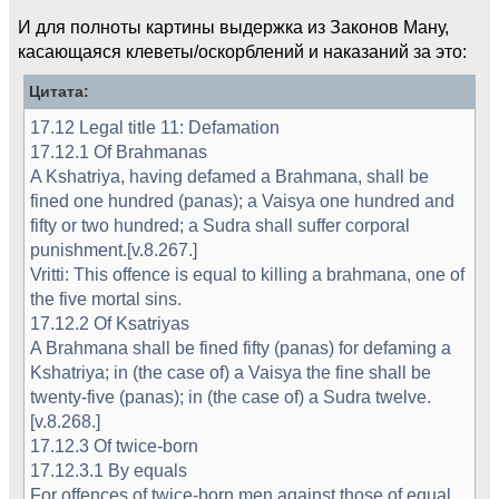
И для полноты картины выдержка из Законов Ману,
касающаяся клеветы/оскорблений и наказаний за это:
Цитата:
17.12 Legal title 11: Defamation
17.12.1 Of Brahmanas
A Kshatriya, having defamed a Brahmana, shall be
fined one hundred (panas); a Vaisya one hundred and
fifty or two hundred; a Sudra shall suffer corporal
punishment.[v.8.267.]
Vritti: This offence is equal to killing a brahmana, one of
the five mortal sins.
17.12.2 Of Ksatriyas
A Brahmana shall be fined fifty (panas) for defaming a
Kshatriya; in (the case of) a Vaisya the fine shall be
twenty-five (panas); in (the case of) a Sudra twelve.
[v.8.268.]
17.12.3 Of twice-born
17.12.3.1 By equals
For offences of twice-born men against those of equal