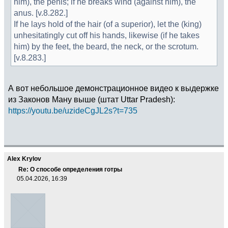
him), the penis; if he breaks wind (against him), the
anus. [v.8.282.]
If he lays hold of the hair (of a superior), let the (king)
unhesitatingly cut off his hands, likewise (if he takes
him) by the feet, the beard, the neck, or the scrotum.
[v.8.283.]
А вот небольшое демонстрационное видео к выдержке
из Законов Ману выше (штат Uttar Pradesh):
https://youtu.be/uzideCgJL2s?t=735
Alex Krylov
Re: О способе определения готры
05.04.2026, 16:39