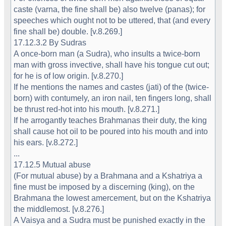
caste (varna, the fine shall be) also twelve (panas); for
speeches which ought not to be uttered, that (and every
fine shall be) double. [v.8.269.]
17.12.3.2 By Sudras
A once-born man (a Sudra), who insults a twice-born
man with gross invective, shall have his tongue cut out;
for he is of low origin. [v.8.270.]
If he mentions the names and castes (jati) of the (twice-
born) with contumely, an iron nail, ten fingers long, shall
be thrust red-hot into his mouth. [v.8.271.]
If he arrogantly teaches Brahmanas their duty, the king
shall cause hot oil to be poured into his mouth and into
his ears. [v.8.272.]
...
17.12.5 Mutual abuse
(For mutual abuse) by a Brahmana and a Kshatriya a
fine must be imposed by a discerning (king), on the
Brahmana the lowest amercement, but on the Kshatriya
the middlemost. [v.8.276.]
A Vaisya and a Sudra must be punished exactly in the