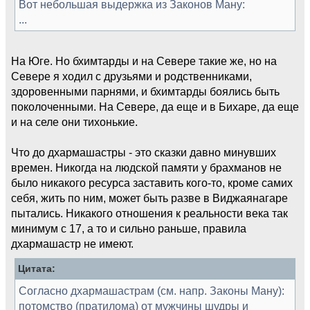
Вот небольшая выдержка из Законов Ману:
...
На Юге. Но бхимтарды и на Севере такие же, но на
Севере я ходил с друзьями и родственниками,
здоровенными парнями, и бхимтарды боялись быть
поколоченными. На Севере, да еще и в Бихаре, да еще
и на селе они тихонькие.
Что до дхармашастры - это сказки давно минувших
времен. Никогда на людской памяти у брахманов не
было никакого ресурса заставить кого-то, кроме самих
себя, жить по ним, может быть разве в Виджаянагаре
пытались. Никакого отношения к реальности века так
минимум с 17, а то и сильно раньше, правила
дхармашастр не имеют.
Цитата:
Согласно дхармашастрам (см. напр. Законы Ману):
потомство (пратилома) от мужчины шудры и