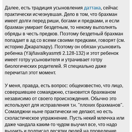
Далее, есть традиция усыновления
даттака
, сейчас
практически исчезнувшая. Дело в том, что брахман
имеет долги перед риши, богами и предками, и если
брахман умирает бездетным, то некому выполнять
обряды в честь предков. Поэтому бездетный брахман
попадает в ад со всеми своими предками, говорят (см.
историю Джараткару). Поэтому он обязан усыновить
ребенка (Yājñavalkyasmṛti 2.128-132) и этот ребенок
имеет готру усыновителя и утрачивает готру
биологических родителей. Я специально даже
перечитал этот момент.
У меня, правда, есть вопрос: общеизвестно, что лицо,
совершившее сомаяджню, становится брахманом
независимо от своего происхождения. Обычно это
используют для исправления т.н. "плохих брахманов".
Сомаяджни ныне практически не делают, но есть
схоластическое упражнение. Пусть некий млеччха или
даже чандала каким-то чудом выучил все, что надо
выучить и подписал десятки людей на проведение