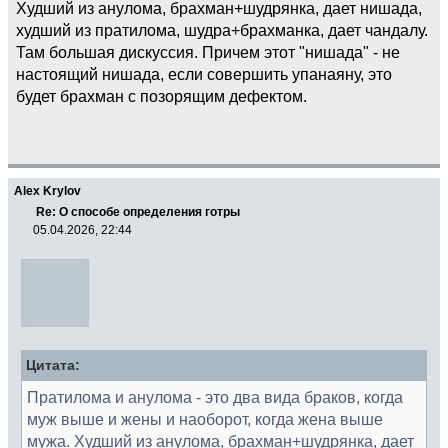
Худший из анулома, брахман+шудрянка, дает нишада,
худший из пратилома, шудра+брахманка, дает чандалу.
Там большая дискуссия. Причем этот "нишада" - не
настоящий нишада, если совершить упанаяну, это
будет брахман с позорящим дефектом.
Alex Krylov
Re: О способе определения готры
05.04.2026, 22:44
Цитата:
Пратилома и анулома - это два вида браков, когда
муж выше и жены и наоборот, когда жена выше
мужа. Худший из анулома, брахман+шудрянка, дает