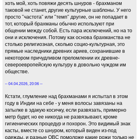
хоть мой, хоть повяжи десять шнуров - брахманом
таковой не станет, другие культурные шаблоны. У него
просто "частота" или "темп" другие, он не попадает в
тот, который брахманы обычно используют при
общении между собой. Есть пара исключений, но на то
они и исключения. Потому как основа брахманства не
столько религиозная, сколько социо-культурная, это
прямые наследники древних ариев, сохранившие в
некотором причудливом преломлении их древне-
североевропейскую культуру в довольно чуждом им
обществе.
-- 04.04.2026, 20:06 --
Кстати, глумление над брахманами я испытал в этом
году в Индии на себе - у меня волосы завязаны на
затылке в эдакую косичку, если развязать, примерно
метр будет, но ее никогда не развязывают, кроме
гигиенических процедур и похорон. Это видимый знак
касты, вместе со шнуром, который виден из-под
одежды, и разные OBC помоложе какие рожи только не