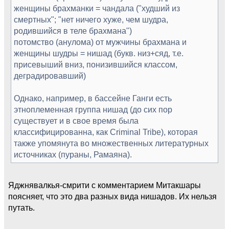
женщины брахманки = чандала ("худший из
смертных"; "нет ничего хуже, чем шудра,
родившийся в теле брахмана")
потомство (анулома) от мужчины брахмана и
женщины шудры = нишад (букв. низ+сяд, т.е.
присевыший вниз, понизившийся классом,
деградировавший)
Однако, например, в бассейне Ганги есть
этноплеменная группа нишад (до сих пор
существует и в свое время была
классифицированна, как Criminal Tribe), которая
также упомянута во множественных литературных
источниках (пураны, Рамаяна).
Яджнявалкья-смрити с комментарием Митакшары
поясняет, что это два разных вида нишадов. Их нельзя
путать.