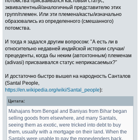
потомства присваивался кастовый статус,
эквивалентный/аналогичный представителю этих
групп/племен. Или эти племена/касты/изначально
образовались из определенного (смешанного)
потомства.
И тогда я задался другим вопросом: "А есть ли в
относительно недавней индийской истории случаи/
прецеденты, когда бы неким (автохтонным) племенам
(adivasi) присваивался статус неприкасаемых?"
И достаточно быстро вышел на народность Санталов
(Santal People,
https://en.wikipedia.org/wiki/Santal_people
):
Цитата:
Mahajans from Bengal and Baniyas from Bihar began
selling goods from elsewhere, and many Santals,
seeing them as exotic, were tricked into debt to buy
them, usually with a mortgage on their land. When the
Santals were unable to pay the moneylenders back,