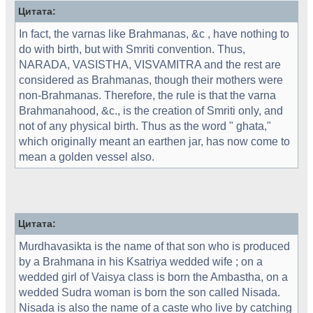
Цитата:
In fact, the varnas like Brahmanas, &c , have nothing to
do with birth, but with Smriti convention. Thus,
NARADA, VASISTHA, VISVAMITRA and the rest are
considered as Brahmanas, though their mothers were
non-Brahmanas. Therefore, the rule is that the varna
Brahmanahood, &c., is the creation of Smriti only, and
not of any physical birth. Thus as the word " ghata,"
which originally meant an earthen jar, has now come to
mean a golden vessel also.
Цитата:
Murdhavasikta is the name of that son who is produced
by a Brahmana in his Ksatriya wedded wife ; on a
wedded girl of Vaisya class is born the Ambastha, on a
wedded Sudra woman is born the son called Nisada.
Nisada is also the name of a caste who live by catching