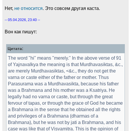
Нет,
не относится
. Это совсем другая каста.
-- 05.04.2026, 23:40 --
Вон как пишут:
Цитата:
The word "hi" means "merely." In the above verse of 91
of Yajnavalkya the meaning is that Murdhavasiktas, &c.,
are merely Murdhavasiktas, <&c., they do not get the
varna or caste either of the father or mother. Thus
Parasurama was a Murdhavasikta, because his father
was a Brahmana and his mother was a Ksatriya. He
legally had no varna or caste, but through the great
fervour of tapas, or through the grace of God he became
a Brahmana in the sense that he obtained all the rights
and privileges of a Brahmana (dharmas of a
Brahmana), but he was not by jati a Brahmana, and his
case was like that of Visvamitra. This is the opinion of