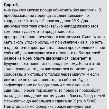
Сергей
,
мне кажется можно проще объяснить без аналогий. В
преобразовании Лоренца за сдвиг времени по
координате "отвечает" произведение V*X. Для
движущегося тела относительно неподвижного этот
компонент дает что то вроде поворота
пространственно-временного континуума. Сдвиг может
быть сколь угодно большим при увеличении Х. То есть,
в одной точке пространства время происходящих в ней
событий для движущегося и стоящего наблюдателей
разное - в моем опыте движущийся "забегает" в
будущее по отношению к неподвижному. Если в этой
точке фонарик, то для движущегося он может уже
сработать, а у стоящего только через минуту. И если
движение не останавливать, то событие будет
зафиксировано наблюдателями с положенным
сдвигом. Но если тормознуть, то поворот произойдет
назад до совпадения континуумов обоих наблюдателей
с точностью до небольшого сдвига по Х (т.к. V*X=0).
При этом в точке фонарика время движущегося