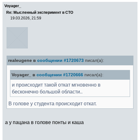
Voyager_
Re: Мысленный эксперимент в СТО
19.03.2026, 21:59
realeugene в
сообщении #1720673
писал(а):
Voyager_ в
сообщении #1720666
писал(а):
и происходит такой откат мгновенно в
бесконечно большой области..
В голове у студента происходит откат.
а у пацана в голове понты и каша