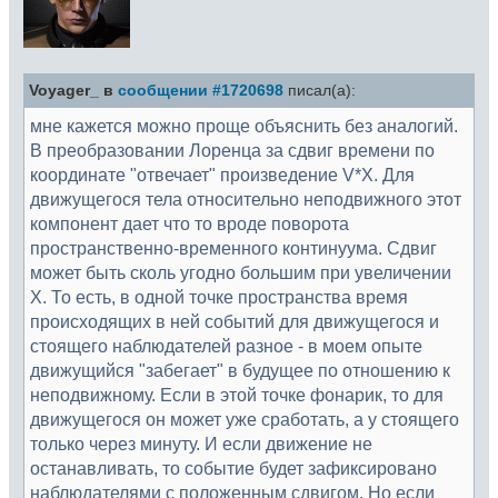
Voyager_ в
сообщении #1720698
писал(а):
мне кажется можно проще объяснить без аналогий.
В преобразовании Лоренца за сдвиг времени по
координате "отвечает" произведение V*X. Для
движущегося тела относительно неподвижного этот
компонент дает что то вроде поворота
пространственно-временного континуума. Сдвиг
может быть сколь угодно большим при увеличении
Х. То есть, в одной точке пространства время
происходящих в ней событий для движущегося и
стоящего наблюдателей разное - в моем опыте
движущийся "забегает" в будущее по отношению к
неподвижному. Если в этой точке фонарик, то для
движущегося он может уже сработать, а у стоящего
только через минуту. И если движение не
останавливать, то событие будет зафиксировано
наблюдателями с положенным сдвигом. Но если