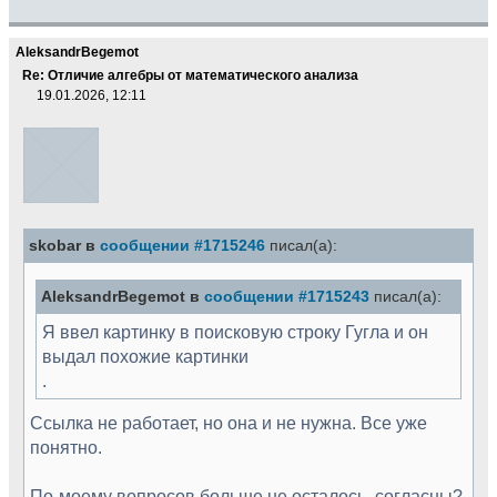
AleksandrBegemot
Re: Отличие алгебры от математического анализа
19.01.2026, 12:11
skobar в
сообщении #1715246
писал(а):
AleksandrBegemot в
сообщении #1715243
писал(а):
Я ввел картинку в поисковую строку Гугла и он
выдал похожие картинки
.
Ссылка не работает, но она и не нужна. Все уже
понятно.
По-моему вопросов больше не осталось, согласны?