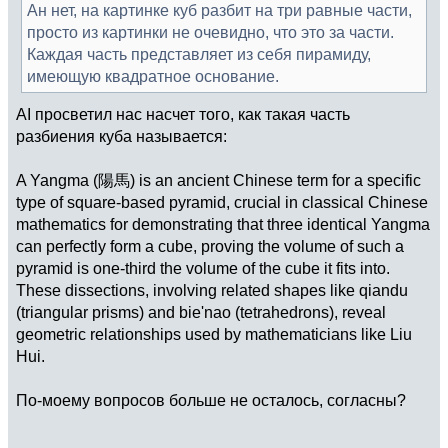
Ан нет, на картинке куб разбит на три равные части,
просто из картинки не очевидно, что это за части.
Каждая часть представляет из себя пирамиду,
имеющую квадратное основание.
AI просветил нас насчет того, как такая часть
разбиения куба называется:
A Yangma (陽馬) is an ancient Chinese term for a specific
type of square-based pyramid, crucial in classical Chinese
mathematics for demonstrating that three identical Yangma
can perfectly form a cube, proving the volume of such a
pyramid is one-third the volume of the cube it fits into.
These dissections, involving related shapes like qiandu
(triangular prisms) and bie'nao (tetrahedrons), reveal
geometric relationships used by mathematicians like Liu
Hui.
По-моему вопросов больше не осталось, согласны?