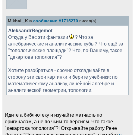
Mikhail_K в
сообщении #1715270
писал(а):
AleksandrBegemot
Откуда у Вас эти фантазии
? Что за
алгебраические и аналитические кубы? Что ещё за
"топологические площади"? Что, по-Вашему, такое
"декартова топология"?
Хотите разобраться - срочно откладывайте в
сторону эти свои картинки и берите учебники: по
математическому анализу, линейной алгебре и
аналитической геометрии, топологии.
Идите а библиотеку и изучайте матчасть по
оригиналам, а не по чьим-то версиям. Что такое
"декартова топология"?! Открывайте работу Рене
Деарта: "Правила для руководства ума" и читайте
в