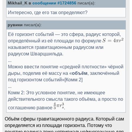
Mikhail_K в
сообщении #1724856
писал(а):
Интересно, где его так определяют?
рувики
писал(а):
Её горизонт событий — это сфера, радиус которой,
определённый из её площади по формуле
называется гравитационным радиусом или
радиусом Шварцшильда.
...
Можно ввести понятие «средней плотности» чёрной
дыры, поделив её массу на «
объём
, заключённый
под горизонтом событий»[Комм 2]
...
Комм 2: Это условное понятие, не имеющее
действительного смысла такого объёма, а просто по
соглашению равное
.
Объём сферы гравитационного радиуса. Который сам
определяется из площади горизонта. Потому что
понятие радиуса тоже нетривиально/многозначно для