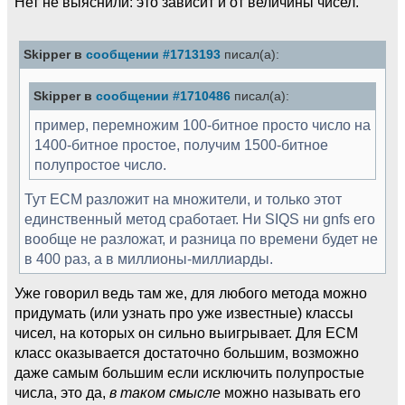
Нет не выяснили: это зависит и от величины чисел.
Skipper в
сообщении #1713193
писал(а):
Skipper в
сообщении #1710486
писал(а):
пример, перемножим 100-битное просто число на
1400-битное простое, получим 1500-битное
полупростое число.
Тут ECM разложит на множители, и только этот
единственный метод сработает. Ни SIQS ни gnfs его
вообще не разложат, и разница по времени будет не
в 400 раз, а в миллионы-миллиарды.
Уже говорил ведь там же, для любого метода можно
придумать (или узнать про уже известные) классы
чисел, на которых он сильно выигрывает. Для ECM
класс оказывается достаточно большим, возможно
даже самым большим если исключить полупростые
числа, это да,
в таком смысле
можно называть его