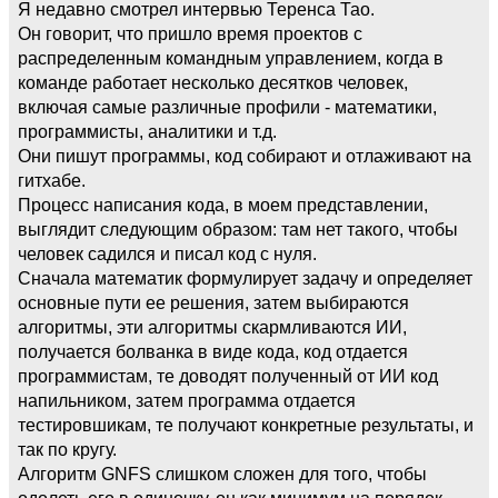
Я недавно смотрел интервью Теренса Тао.
Он говорит, что пришло время проектов с
распределенным командным управлением, когда в
команде работает несколько десятков человек,
включая самые различные профили - математики,
программисты, аналитики и т.д.
Они пишут программы, код собирают и отлаживают на
гитхабе.
Процесс написания кода, в моем представлении,
выглядит следующим образом: там нет такого, чтобы
человек садился и писал код с нуля.
Сначала математик формулирует задачу и определяет
основные пути ее решения, затем выбираются
алгоритмы, эти алгоритмы скармливаются ИИ,
получается болванка в виде кода, код отдается
программистам, те доводят полученный от ИИ код
напильником, затем программа отдается
тестировшикам, те получают конкретные результаты, и
так по кругу.
Алгоритм GNFS слишком сложен для того, чтобы
одолеть его в одиночку, он как минимум на порядок