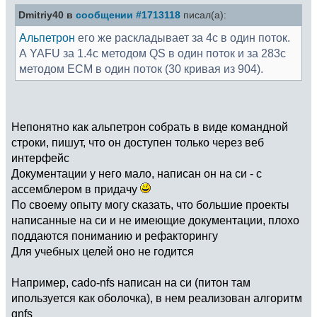
Dmitriy40 в
сообщении #1713118
писал(а):
Альпетрон
его же раскладывает за 4с в один поток.
А YAFU за 1.4с методом QS в один поток и за 283с
методом ECM в один поток (30 кривая из 904).
Непонятно как альпетрон собрать в виде командной
строки, пишут, что он доступен только через веб
интерфейс
Документации у него мало, написан он на си - с
ассемблером в придачу
По своему опыту могу сказать, что большие проекты
написанные на си и не имеющие документации, плохо
поддаются пониманию и рефакторингу
Для учебных целей оно не годится
Например, cado-nfs написан на си (питон там
ипользуется как оболочка), в нем реализован алгоритм
gnfs