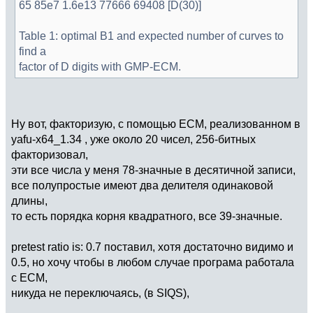
65 85e7 1.6e13 77666 69408 [D(30)]
Table 1: optimal B1 and expected number of curves to
find a
factor of D digits with GMP-ECM.
Ну вот, факторизую, с помощью ECM, реализованном в
yafu-x64_1.34 , уже около 20 чисел, 256-битных
факторизовал,
эти все числа у меня 78-значные в десятичной записи,
все полупростые имеют два делителя одинаковой
длины,
то есть порядка корня квадратного, все 39-значные.
pretest ratio is: 0.7 поставил, хотя достаточно видимо и
0.5, но хочу чтобы в любом случае програма работала
с ECM,
никуда не переключаясь, (в SIQS),