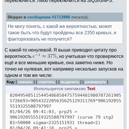
переключится. Либо переключится на SIQS/GNFS.
Skipper в
сообщении #1713986
писал(а):
Не могу понять, с какой же вероятностью, может
такое быть что будут пройдены все 2350 кривых, и
факторизовать не получится?
С какой-то ненулевой. Я выше приводил цитату про
вероятность
, но учитывая что проверяются
ещё и все меньшие кривые, она заметно ниже. Но
точно не нулевая, вот например несколько запусков на
одном и том же числе:
Код:
[
скачать
] [
спрятать
]
[
выделить
]
[
развернуть
]
Используется синтаксис
Text
8204954851154454868584757594481980707261905
5726693=9054322205635625129311769*906192055
5519325508797997
01/04/26 09:41:03, prp25 =
9061920555519325508797997 (curve 79 stg2
B1=50000 sigma=2325151931 thread=2)
01/04/26 09:41:18, prp25 =