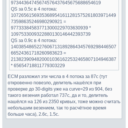
97344364745674576437645675688654619
QS за 0.5с в 4 потока:
10726561569353689541611281575261803971449
73598635246980290921 =
977333845837713000229703630939 *
1097533009322880130146442393739
QS за 0.9с в 4 потока:
14038548652276067131892864345769298446507
66524361718260983623 =
21382390948200010361622532465807104946387
* 65654718811779303229
ECM разложил эти числа в 4 потока за 87с (тут
откровенно повезло, делитель нашёлся при
проверке до 30-digits уже на curve=29 из 904, без
такого везения работал 737с, да и то, делитель
нашёлся на 126 из 2350 кривых, тоже можно считать
небольшим везением, так то расчётное время
больше часа), 2.6с, 1.5с.