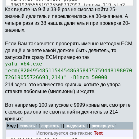
9061920555519325508797997 (curve 119 stg2
Как видите на 9-й и 38-й раз не смогла найти 25-
B1=50000 sigma=3330506305 thread=2)
значный делитель и переключилась на 30-значные. А
01/04/26 09:41:25, prp25 =
9061920555519325508797997 (curve 46 stg2
четыре раза из 38 нашла делитель и при проверке 20-
B1=50000 sigma=3491928577 thread=1)
значных.
01/04/26 09:41:45, prp25 =
9054322205635625129311769 (curve 27 stg2
Если Вам так хочется проверять именно методом ECM,
B1=50000 sigma=2961887835 thread=0)
да ещё и знаете какой должен быть делитель, то
01/04/26 09:41:53, prp25 =
запускайте сразу ECM примерно так:
9054322205635625129311769 (curve 183 stg2
yafu-x64.exe
B1=50000 sigma=332919070 thread=3)
01/04/26 09:42:00, prp25 =
"ecm(820495485115445486858475759448198070
9054322205635625129311769 (curve 67 stg2
72619055726693,214)" -B1ecm 50000
B1=50000 sigma=2939750673 thread=1)
214 здесь это количество кривых, хотите до упора -
01/04/26 09:42:06, prp25 =
ставьте побольше (миллионы) и ждите.
9061920555519325508797997 (curve 91 stg2
B1=50000 sigma=1889971066 thread=0)
Вот например 100 запусков с 9999 кривыми, смотрите
01/04/26 09:42:50, prp25 =
9061920555519325508797997 (curve 78 stg2
сколько раз она не смогла найти делитель за 214
B1=50000 sigma=772172095 thread=0)
кривых:
01/04/26 09:43:03, prp25 =
Код:
[
скачать
] [
спрятать
]
[
выделить
]
[
развернуть
]
9054322205635625129311769 (curve 36 stg2
Используется синтаксис
Text
B1=250000 sigma=3395558366 thread=0)