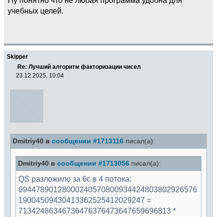
учебных целей.
Skipper
Re: Лучший алгоритм факторизации чисел
23.12.2025, 10:04
Dmitriy40 в
сообщении #1713116
писал(а):
Dmitriy40 в
сообщении #1713056
писал(а):
QS разложило за 6с в 4 потока:
69447890128000240570800934424803802926576
19004509430413362525412029247 =
71342486346736476376473647659696813 *