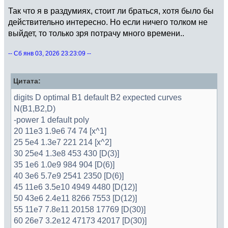
Так что я в раздумиях, стоит ли браться, хотя было бы
действительно интересно. Но если ничего толком не
выйдет, то только зря потрачу много времени..
-- Сб янв 03, 2026 23:23:09 --
Цитата:
digits D optimal B1 default B2 expected curves
N(B1,B2,D)
-power 1 default poly
20 11e3 1.9e6 74 74 [x^1]
25 5e4 1.3e7 221 214 [x^2]
30 25e4 1.3e8 453 430 [D(3)]
35 1e6 1.0e9 984 904 [D(6)]
40 3e6 5.7e9 2541 2350 [D(6)]
45 11e6 3.5e10 4949 4480 [D(12)]
50 43e6 2.4e11 8266 7553 [D(12)]
55 11e7 7.8e11 20158 17769 [D(30)]
60 26e7 3.2e12 47173 42017 [D(30)]