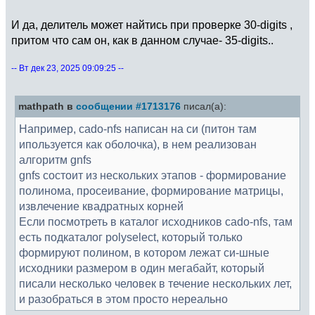
И да, делитель может найтись при проверке 30-digits ,
притом что сам он, как в данном случае- 35-digits..
-- Вт дек 23, 2025 09:09:25 --
mathpath в
сообщении #1713176
писал(а):
Например, cado-nfs написан на си (питон там
ипользуется как оболочка), в нем реализован
алгоритм gnfs
gnfs состоит из нескольких этапов - формирование
полинома, просеивание, формирование матрицы,
извлечение квадратных корней
Если посмотреть в каталог исходников cado-nfs, там
есть подкаталог polyselect, который только
формируют полином, в котором лежат си-шные
исходники размером в один мегабайт, который
писали несколько человек в течение нескольких лет,
и разобраться в этом просто нереально