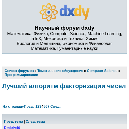
Научный форум dxdy
Математика, Физика, Computer Science, Machine Learning,
LaTeX, Механика и Техника, Химия,
Биология и Медицина, Экономика и Финансовая
Математика, Гуманитарные науки
Список форумов
»
Тематические обсуждения
»
Computer Science
»
Программирование
Лучший алгоритм факторизации чисел
На страницу
Пред.
1
2
3
4
5
6
7
След.
Пред. тема
|
След. тема
Dmitriy40