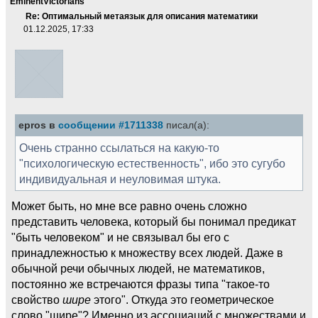
EminentVictorians
Re: Оптимальный метаязык для описания математики
01.12.2025, 17:33
epros в
сообщении #1711338
писал(а):
Очень странно ссылаться на какую-то
"психологическую естественность", ибо это сугубо
индивидуальная и неуловимая штука.
Может быть, но мне все равно очень сложно
представить человека, который бы понимал предикат
"быть человеком" и не связывал бы его с
принадлежностью к множеству всех людей. Даже в
обычной речи обычных людей, не математиков,
постоянно же встречаются фразы типа "такое-то
свойство
шире
этого". Откуда это геометрическое
слово "шире"? Именно из ассоциаций с множествами и