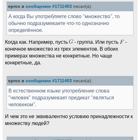
epros в
сообщении #1711403
писал(а):
А когда Вы употребляете слово "множество", то
обычно подразумеваете что-то однозначно
определённое.
Когда как. Например, пусть
- группа. Или пусть
-
конечное множество из трех элементов. В обоих
примерах множества не конкретные. Но чаще
конкретные, да.
epros в
сообщении #1711403
писал(а):
В естественном языке употребление слова
"человек" подразумевает предикат "являться
человеком".
И чем это не эквивалентно условию принадлежности к
множеству людей?