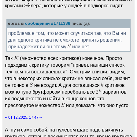
кругами Эйлера, которые у людей в подкорке сидят.
epros в
сообщении #1711338
писал(а):
проблема в том, что может случиться так, что Вы ни
для одного критика не сможете принять решения,
принадлежит ли он этому
или нет.
Так
(множество всех критиков) конечное. Просто
подходим к критику, говорим "привет, напиши список
тех, кем ты восхищаешься". Смотрим списки, видим,
что в некоторых списках критик не вписал себя, значит
он точно в
не входит. А для оставшихся
критиков
можно тупо брутфорсом перебрать все
вариантов
их подмножеств и найти в конце концов это
пресловутое множество
или доказать, что оно пусто.
-- 01.12.2025, 17:47 --
А, ну и само собой, на нулевом шаге надо выкинуть
критиков, которые восхищаются кем-то, кроме критиков